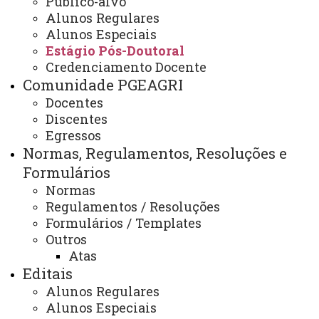
Público-alvo
Estágio Pós-Doutoral
Alunos Regulares
Alunos Especiais
Estágio Pós-Doutoral
Credenciamento Docente
Comunidade PGEAGRI
O pós-doutorado é um estágio acadêmico,
Docentes
caracterizado por atividade de pesquisa, realizado
Discentes
Egressos
com o acompanhamento de um professor doutor
Normas, Regulamentos, Resoluções e
efetivo da Unioeste credenciado a um Programa de
Formulários
Pós-Graduação stricto sensu na categoria
Normas
permanente ou colaborador.
Regulamentos / Resoluções
Formulários / Templates
O estágio de pós-doutorado ofertado pela Unioeste
Outros
Atas
visa atualização e qualificação de pesquisadores -
Editais
doutores por meio da realização de atividades de
Alunos Regulares
pesquisa supervisionadas.
Alunos Especiais