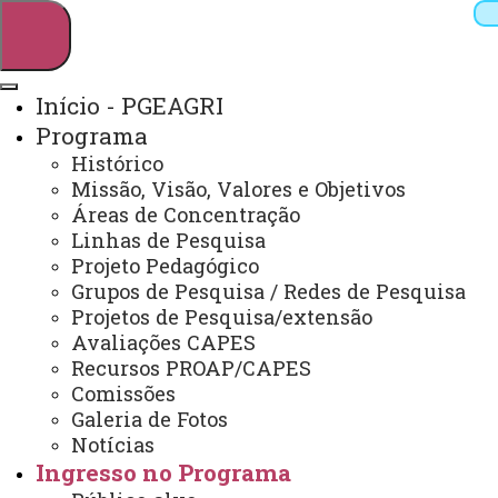
Início - PGEAGRI
Programa
Pesquisar
Histórico
Missão, Visão, Valores e Objetivos
Áreas de Concentração
Linhas de Pesquisa
Webmail
Sistemas
Telefones
Projeto Pedagógico
Arquivo Virtual
Campus
Grupos de Pesquisa / Redes de Pesquisa
Projetos de Pesquisa/extensão
Avaliações CAPES
Recursos PROAP/CAPES
Comissões
Galeria de Fotos
Mestrado e Doutorado em Engenharia Agrícola
Notícias
Ingresso no Programa