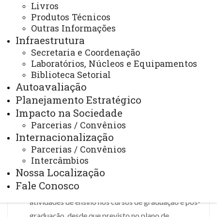
Livros
instância responsável é o Colegiado do Programa ou
Produtos Técnicos
Conselho de Centro,
de acordo com a opção
Outras Informações
Infraestrutura
escolhida pelo supervisor.
Secretaria e Coordenação
Laboratórios, Núcleos e Equipamentos
A participação em estágio de pós-doutorado não
Biblioteca Setorial
gera vínculo empregatício ou funcional entre a
Autoavaliação
Unioeste e o pós-doutorando.
Planejamento Estratégico
Impacto na Sociedade
O pós-doutorando não tem direito a qualquer
Parcerias / Convênios
remuneração por suas atividades na Unioeste, seja o
Internacionalização
estágio realizado com bolsa de órgão de fomento
Parcerias / Convênios
Intercâmbios
ou de forma voluntária.
Nossa Localização
Fale Conosco
As atividades do pós-doutorado podem envolver
atividades de ensino nos cursos de graduação e pós-
graduação, desde que previsto no plano de