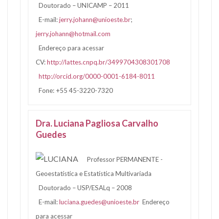
Doutorado – UNICAMP – 2011
E-mail:
jerry.johann@unioeste.br
;
jerry.johann@hotmail.com
Endereço para acessar
CV:
http://lattes.cnpq.br/3499704308301708
http://orcid.org/0000-0001-6184-8011
Fone: +55 45-3220-7320
Dra. Luciana Pagliosa Carvalho
Guedes
Professor PERMANENTE -
Geoestatística e Estatística Multivariada
Doutorado – USP/ESALq – 2008
E-mail:
luciana.guedes@unioeste.br
Endereço
para acessar