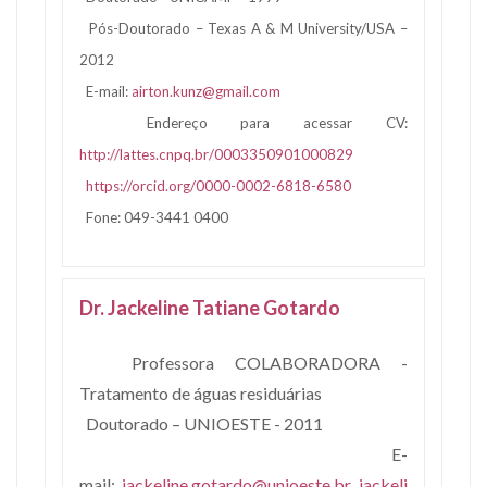
Pós-Doutorado – Texas A & M University/USA –
2012
E-mail:
airton.kunz@gmail.com
Endereço para acessar CV:
http://lattes.cnpq.br/0003350901000829
https://orcid.org/0000-0002-6818-6580
Fone: 049-3441 0400
Dr. Jackeline Tatiane Gotardo
Professora COLABORADORA -
Tratamento de águas residuárias
Doutorado – UNIOESTE - 2011
E-
mail:
jackeline.gotardo@unioeste.br
,
jackeli