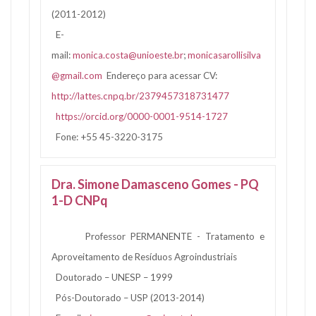
(2011-2012)
E-
mail:
monica.costa@unioeste.br
;
monicasarollisilva
@gmail.com
Endereço para acessar CV:
http://lattes.cnpq.br/2379457318731477
https://orcid.org/0000-0001-9514-1727
Fone: +55 45-3220-3175
Dra. Simone Damasceno Gomes - PQ
1-D CNPq
Professor PERMANENTE - Tratamento e
Aproveitamento de Resíduos Agroindustriais
Doutorado – UNESP – 1999
Pós-Doutorado – USP (2013-2014)