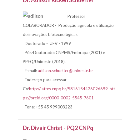
Dr. Adilson Ricken Schuelter
Professor
COLABORADOR - Produção agrícola e utilização
de inovações biotecnológicas
Doutorado - UFV - 1999
Pós-Doutorado: CNPMS/Embrapa (2001) e
PPEQ/Unioeste (2018).
E-mail:
adilson.schuelter@unioeste.br
Endereço para acessar
CV:
http://lattes.cnpq.br/5816154426026699
htt
ps://orcid.org/0000-0002-5545-7601
Fone: +55 45 999003223
Dr. Divair Christ - PQ2 CNPq