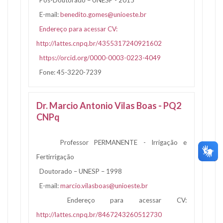
Pós-Doutorado – UNESP - 2015
E-mail:
benedito.gomes@unioeste.br
Endereço para acessar CV:
http://lattes.cnpq.br/4355317240921602
https://orcid.org/0000-0003-0223-4049
Fone: 45-3220-7239
Dr. Marcio Antonio Vilas Boas - PQ2
CNPq
Professor PERMANENTE - Irrigação e
Fertirrigação
Doutorado – UNESP – 1998
E-mail:
marcio.vilasboas@unioeste.br
Endereço para acessar CV:
http://lattes.cnpq.br/8467243260512730