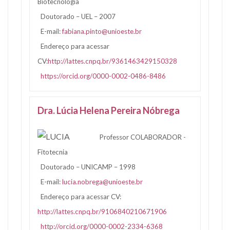
Biotecnologia
Doutorado – UEL – 2007
E-mail:
fabiana.pinto@unioeste.br
Endereço para acessar
CV:
http://lattes.cnpq.br/9361463429150328
https://orcid.org/0000-0002-0486-8486
Dra. Lúcia Helena Pereira Nóbrega
Professor COLABORADOR -
Fitotecnia
Doutorado – UNICAMP – 1998
E-mail:
lucia.nobrega@unioeste.br
Endereço para acessar CV:
http://lattes.cnpq.br/9106840210671906
http://orcid.org/0000-0002-2334-6368