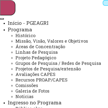
Início - PGEAGRI
Programa
Pesquisar
Histórico
Missão, Visão, Valores e Objetivos
Áreas de Concentração
Linhas de Pesquisa
Webmail
Sistemas
Telefones
Projeto Pedagógico
Arquivo Virtual
Campus
Grupos de Pesquisa / Redes de Pesquisa
Projetos de Pesquisa/extensão
Avaliações CAPES
Recursos PROAP/CAPES
Comissões
Galeria de Fotos
Mestrado e Doutorado em Engenharia Agrícola
Notícias
Ingresso no Programa