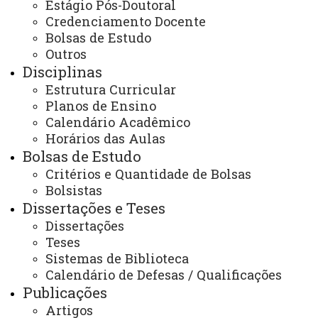
Estágio Pós-Doutoral
Agricultura de Precisão
Credenciamento Docente
Doutorado – UNICAMP – 1989
Bolsas de Estudo
Pós-Doutorado: University of Nebraska (1994-
Outros
95); University of Missouri (2000-02); Colorado
Disciplinas
State University (2010)
Estrutura Curricular
Planos de Ensino
E-mail:
eduardo.souza@unioeste.br
Calendário Acadêmico
Endereço para acessar
Horários das Aulas
CV:
http://lattes.cnpq.br/8600401135679947
Bolsas de Estudo
https://orcid.org/0000-0003-3029-8939
Critérios e Quantidade de Bolsas
Bolsistas
Fone: +55 45-3220-7404
Dissertações e Teses
Dissertações
Dr. Erivelto Mercante - PQ2 CNPq
Teses
Sistemas de Biblioteca
Calendário de Defesas / Qualificações
Professor
Publicações
PERMANENTE - Agricultura Digital e
Artigos
Geotecnologias para o monitoramento agrícola e