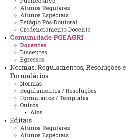
Público-alvo
Docentes
Alunos Regulares
Alunos Especiais
Estágio Pós-Doutoral
Credenciamento Docente
Linha de Pesquisa:
Comunidade PGEAGRI
Agricultura Digital e de
Docentes
Discentes
Precisão, Ciência de
Egressos
Normas, Regulamentos, Resoluções e
Dados e Geotecnologias
Formulários
Normas
Regulamentos / Resoluções
Formulários / Templates
Outros
Dr. Eduardo Godoy de Souza - PQ2
Atas
CNPq
Editais
Alunos Regulares
Professor PERMANENTE -
Alunos Especiais