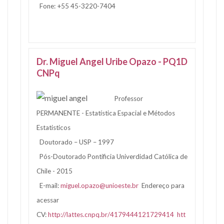
Fone: +55 45-3220-7404
Dr. Miguel Angel Uribe Opazo - PQ1D
CNPq
Professor
PERMANENTE - Estatística Espacial e Métodos
Estatisticos
Doutorado – USP – 1997
Pós-Doutorado Pontificia Univerdidad Católica de
Chile - 2015
E-mail:
miguel.opazo@unioeste.br
Endereço para
acessar
CV:
http://lattes.cnpq.br/4179444121729414
htt