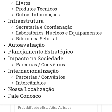
Livros
ambiental
Produtos Técnicos
Doutorado - UNICAMP – 2007
Outras Informações
Infraestrutura
E-mail:
erivelto.mercante@unioeste.br
Endereço
Secretaria e Coordenação
para acessar CV:
Laboratórios, Núcleos e Equipamentos
http://lattes.cnpq.br/4061800207647478
Biblioteca Setorial
http://orcid.org/0000-0002-0744-5286
Autoavaliação
Fone: +55 45-3220-7366
Planejamento Estratégico
Impacto na Sociedade
Parcerias / Convênios
Internacionalização
Dr. Jerry A. Johann - PQ2 CNPq
Parcerias / Convênios
Intercâmbios
Professor PERMANENTE -
Nossa Localização
Sensoriamento Remoto, Previsão de safras,
Fale Conosco
Mineração de Dados e Ciência de Dados,
Probabilidade e Estatística Aplicada