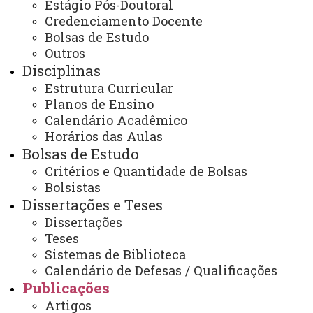
Kelly Borges
Estágio Pós-Doutoral
Credenciamento Docente
Piovesan;
Bolsas de Estudo
Eduardo Godoy
Outros
de Souza; Ricardo
Disciplinas
Sobjak; Claudio
Estrutura Curricular
Leones Bazzi.
Planos de Ensino
Calendário Acadêmico
Titulo
: Ma
Horários das Aulas
Bolsas de Estudo
nual do Usuário
Critérios e Quantidade de Bolsas
da Aplicação
Clique na imagem
Bolsistas
AgDataBox-Map.
para visualizar o PDF
Dissertações e Teses
Dissertações
Ano
: 2023
Teses
Sistemas de Biblioteca
Autores
:
Calendário de Defesas / Qualificações
Airton Kunz;
Publicações
Ricardo Luis
Artigos