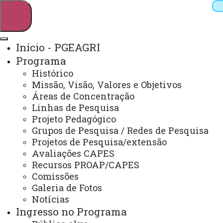
Início - PGEAGRI
Programa
Pesquisar
Histórico
Missão, Visão, Valores e Objetivos
Áreas de Concentração
Linhas de Pesquisa
Webmail
Sistemas
Telefones
Projeto Pedagógico
Arquivo Virtual
Campus
Grupos de Pesquisa / Redes de Pesquisa
Projetos de Pesquisa/extensão
Avaliações CAPES
Recursos PROAP/CAPES
Comissões
Galeria de Fotos
Mestrado e Doutorado em Engenharia Agrícola
Notícias
Ingresso no Programa