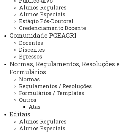
Público-alvo
Livros
Alunos Regulares
Alunos Especiais
Estágio Pós-Doutoral
Credenciamento Docente
Comunidade PGEAGRI
Docentes
Discentes
Egressos
Normas, Regulamentos, Resoluções e
Autores:
Cleber Fernando Serafin e
Formulários
Silvia Renata M. Coelho
Normas
Título:
Inteligência Artificial na Pós-
Regulamentos / Resoluções
Colheita Acessível para Pequenos
Formulários / Templates
Outros
Agricultores
Atas
Ano:
2025
Editais
Alunos Regulares
Autores
: Suzan
Alunos Especiais