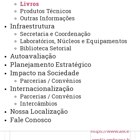
Livros
Radis Steinmetz;
Produtos Técnicos
André Cestonaro
Outras Informações
do Amaral
Infraestrutura
(Orgs.).
Secretaria e Coordenação
Laboratórios, Núcleos e Equipamentos
Titulo
: Fu
Biblioteca Setorial
ndamentals of
Autoavaliação
anaerobic
Planejamento Estratégico
digestion, biogas
Impacto na Sociedade
purification, use
Parcerias / Convênios
Internacionalização
and treatment of
Parcerias / Convênios
digestate.
Intercâmbios
Nossa Localização
Ano
: 2022
Fale Conosco
https://www.alice
.cnptia.embrapa.b