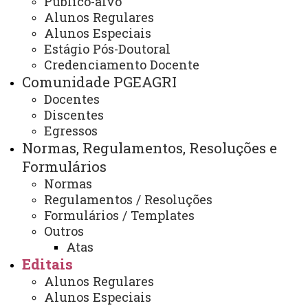
Público-alvo
Contato - PGEAGRI
Alunos Regulares
Alunos Especiais
Estágio Pós-Doutoral
Credenciamento Docente
Contato:
Comunidade PGEAGRI
(45) 3220-3175 (WhatsApp)
Docentes
Discentes
Horário de Atendimento:
Egressos
Segunda à sexta
Normas, Regulamentos, Resoluções e
08:30 às 11:30
Formulários
13:30 às 17:00
Normas
Regulamentos / Resoluções
Formulários / Templates
Rua Universitária, 2069.
Outros
Prédio de Protótipos, 2º piso.
Atas
E-mail:
Editais
cascavel.pgeagri@unioeste.br
Alunos Regulares
ATUALIZAÇÃO MAIS RECENTE: 04 DE AGOSTO DE
Alunos Especiais
2025