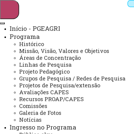
Início - PGEAGRI
Programa
Pesquisar
Histórico
Missão, Visão, Valores e Objetivos
Áreas de Concentração
Linhas de Pesquisa
Webmail
Sistemas
Telefones
Projeto Pedagógico
Arquivo Virtual
Campus
Grupos de Pesquisa / Redes de Pesquisa
Projetos de Pesquisa/extensão
Avaliações CAPES
Recursos PROAP/CAPES
Comissões
Galeria de Fotos
Mestrado e Doutorado em Engenharia Agrícola
Notícias
Ingresso no Programa