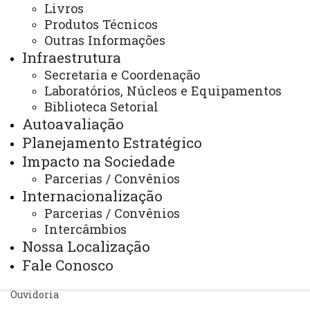
Stricto Sensu - Mestrado e Doutorado
Programas
Livros
Programas - Cascavel
Produtos Técnicos
Engenharia Agrícola - PGEAGRI
Outras Informações
Contato - PGEAGRI
Contato - PGEAGRI
Infraestrutura
Secretaria e Coordenação
Laboratórios, Núcleos e Equipamentos
Biblioteca Setorial
Autoavaliação
Planejamento Estratégico
ACESSE
Impacto na Sociedade
Acesso Restrito (Editores do Portal)
Parcerias / Convênios
Arquivo Virtual
Internacionalização
Parcerias / Convênios
Bibliotecas
Intercâmbios
Identidade Visual
Nossa Localização
Fale Conosco
Mapa do Site
Ouvidoria