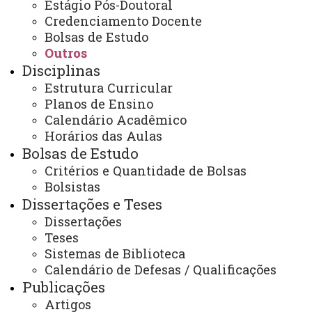
Estágio Pós-Doutoral
ACESSOS: 73379
Credenciamento Docente
Bolsas de Estudo
Outros
Disciplinas
Contato:
Estrutura Curricular
(45) 3220-3175 (WhatsApp)
Planos de Ensino
Horário de Atendimento:
Segunda à sexta
Calendário Acadêmico
08:30 às 11:30
Horários das Aulas
13:30 às 17:00
Bolsas de Estudo
Rua Universitária, 2069.
Critérios e Quantidade de Bolsas
Prédio de Protótipos, 2º piso.
Bolsistas
E-mail:
Dissertações e Teses
cascavel.pgeagri@unioeste.br
Dissertações
Teses
Sistemas de Biblioteca
Calendário de Defesas / Qualificações
Você está aqui:
Unioeste
PGEAGRI - Pós-graduação em Engenharia Agrícola -
Publicações
Cascavel
Artigos
Editais
Outros
PRPPG
Pós-Graduação