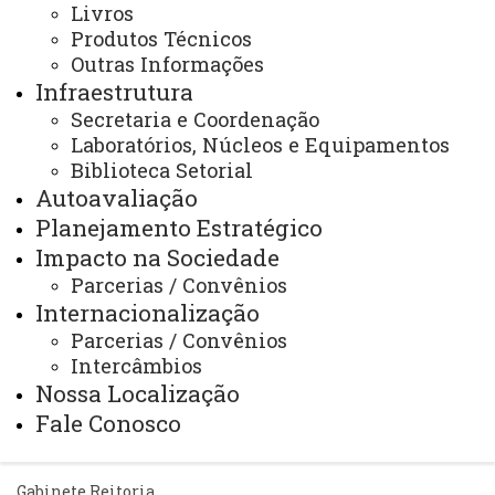
Arquivo Virtual
Livros
Produtos Técnicos
Bibliotecas
Outras Informações
Identidade Visual
Infraestrutura
Secretaria e Coordenação
Mapa do Site
Laboratórios, Núcleos e Equipamentos
Ouvidoria
Biblioteca Setorial
Autoavaliação
Portal Office 365
Planejamento Estratégico
Sistemas
Impacto na Sociedade
Parcerias / Convênios
Telefones
Internacionalização
Webmail
Parcerias / Convênios
Intercâmbios
Nossa Localização
Fale Conosco
REITORIA
Secretaria Geral
Gabinete Reitoria