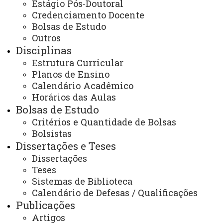
13:30 às 17:00
Estágio Pós-Doutoral
Credenciamento Docente
Rua Universitária, 2069.
Bolsas de Estudo
Prédio de Protótipos, 2º piso.
Outros
E-mail:
cascavel.pgeagri@unioeste.br
Disciplinas
Estrutura Curricular
Planos de Ensino
Calendário Acadêmico
Você está aqui:
Unioeste
Horários das Aulas
PGEAGRI - Pós-graduação em Engenharia Agrícola -
Bolsas de Estudo
Cascavel
Programa
Projetos de Pesquisa/extensão
Critérios e Quantidade de Bolsas
Bolsistas
Dissertações e Teses
Dissertações
Teses
Sistemas de Biblioteca
Calendário de Defesas / Qualificações
ACESSE
Publicações
Acesso Restrito (Editores do Portal)
Artigos