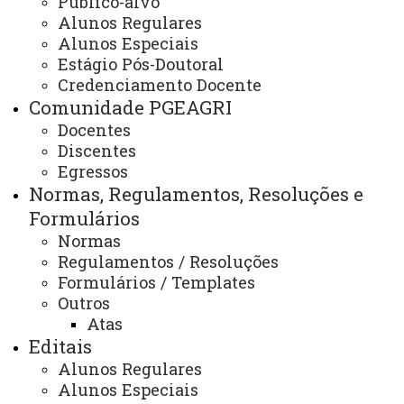
Público-alvo
Projetos de Pesquisa/extensão
Alunos Regulares
Alunos Especiais
Estágio Pós-Doutoral
Credenciamento Docente
Sistemas Biológicos e Agroindustriais
Comunidade PGEAGRI
Docentes
Discentes
Recursos Hídricos e Saneamento Ambiental
Egressos
Normas, Regulamentos, Resoluções e
ATUALIZAÇÃO MAIS RECENTE: 13 DE FEVEREIRO
Formulários
DE 2026
ACESSOS: 5458
Normas
Regulamentos / Resoluções
Formulários / Templates
Outros
Atas
Contato:
(45) 3220-3175 (WhatsApp)
Editais
Horário de Atendimento:
Alunos Regulares
Segunda à sexta
Alunos Especiais
08:30 às 11:30