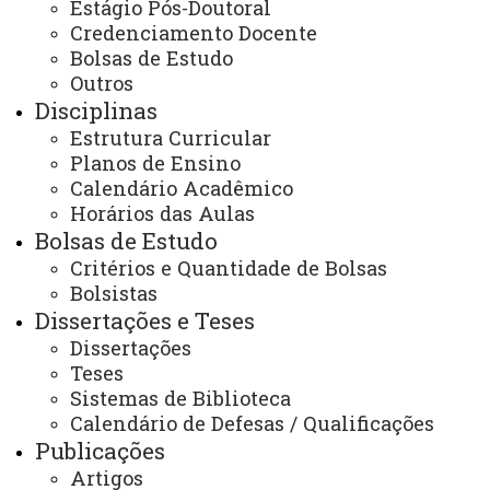
Estágio Pós-Doutoral
do Colegiado do PGEAGRI.
Credenciamento Docente
Bolsas de Estudo
Outros
Portaria de Composição do Colegiado 2023 -
.pdf
Disciplinas
Estrutura Curricular
Planos de Ensino
ATAS 2022
Calendário Acadêmico
Horários das Aulas
Bolsas de Estudo
Ata 01
;
Ata 02
;
Ata 03
;
Ata 04
;
Ata 05
;
Ata 06
;
Ata 07
;
Critérios e Quantidade de Bolsas
Ata 08
e
Ata 09
do Colegiado do PGEAGRI.
Bolsistas
Dissertações e Teses
Portaria de Composição do Colegiado 2022 -
.pdf
Dissertações
Teses
Sistemas de Biblioteca
Calendário de Defesas / Qualificações
Publicações
ATUALIZAÇÃO MAIS RECENTE: 02 DE JUNHO DE
2025
Artigos
ACESSOS: 820