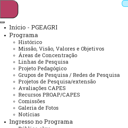
Início - PGEAGRI
Programa
Pesquisar
Histórico
Missão, Visão, Valores e Objetivos
Áreas de Concentração
Linhas de Pesquisa
Webmail
Sistemas
Telefones
Projeto Pedagógico
Arquivo Virtual
Campus
Grupos de Pesquisa / Redes de Pesquisa
Projetos de Pesquisa/extensão
Avaliações CAPES
Recursos PROAP/CAPES
Comissões
Galeria de Fotos
Mestrado e Doutorado em Engenharia Agrícola
Notícias
Ingresso no Programa