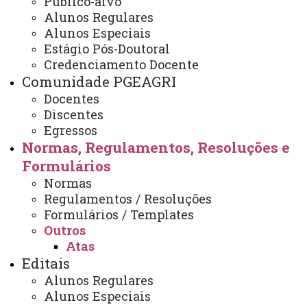
Público-alvo
Atas
Alunos Regulares
Alunos Especiais
Estágio Pós-Doutoral
Credenciamento Docente
ATAS 2024
Comunidade PGEAGRI
Docentes
Discentes
Ata 01
;
Ata 02
;
Ata 03
;
Ata 04
;
Ata 05
e
Ata 06
do
Egressos
Colegiado do PGEAGRI.
Normas, Regulamentos, Resoluções e
Formulários
Ata
de comissão avaliativa Prêmio Capes Tese
Normas
Regulamentos / Resoluções
Portaria de Composição do Colegiado 2024 -
.pdf
Formulários / Templates
Outros
Atas
Editais
ATAS 2023
Alunos Regulares
Alunos Especiais
Ata 01
;
Ata 02
;
Ata 03
;
Ata 04
;
Ata 05
;
Ata 06
e
Ata 07