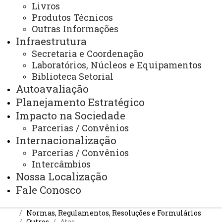
Livros
Produtos Técnicos
Outras Informações
Infraestrutura
Contato:
Secretaria e Coordenação
(45) 3220-3175 (WhatsApp)
Laboratórios, Núcleos e Equipamentos
Horário de Atendimento:
Biblioteca Setorial
Segunda à sexta
Autoavaliação
08:30 às 11:30
13:30 às 17:00
Planejamento Estratégico
Impacto na Sociedade
Rua Universitária, 2069.
Prédio de Protótipos, 2º piso.
Parcerias / Convênios
E-mail:
Internacionalização
cascavel.pgeagri@unioeste.br
Parcerias / Convênios
Intercâmbios
Nossa Localização
Você está aqui:
Unioeste
Fale Conosco
PGEAGRI - Pós-graduação em Engenharia Agrícola -
Cascavel
Normas, Regulamentos, Resoluções e Formulários
Outros
Atas