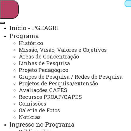
Início - PGEAGRI
Programa
Pesquisar
Histórico
Missão, Visão, Valores e Objetivos
Áreas de Concentração
Linhas de Pesquisa
Webmail
Sistemas
Telefones
Projeto Pedagógico
Arquivo Virtual
Campus
Grupos de Pesquisa / Redes de Pesquisa
Projetos de Pesquisa/extensão
Avaliações CAPES
Recursos PROAP/CAPES
Comissões
Galeria de Fotos
Mestrado e Doutorado em Engenharia Agrícola
Notícias
Ingresso no Programa