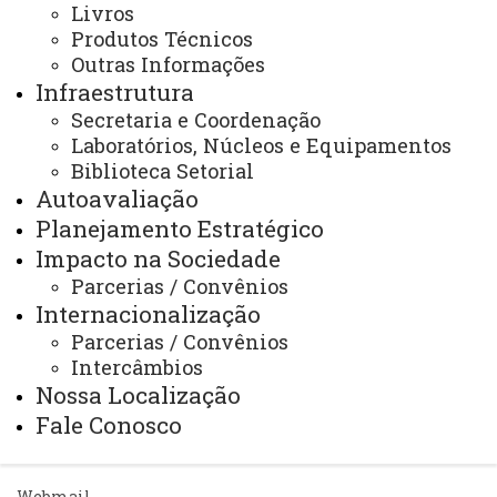
Livros
Produtos Técnicos
Outras Informações
Infraestrutura
ACESSE
Secretaria e Coordenação
Acesso Restrito (Editores do Portal)
Laboratórios, Núcleos e Equipamentos
Arquivo Virtual
Biblioteca Setorial
Autoavaliação
Bibliotecas
Planejamento Estratégico
Identidade Visual
Impacto na Sociedade
Parcerias / Convênios
Mapa do Site
Internacionalização
Ouvidoria
Parcerias / Convênios
Intercâmbios
Portal Office 365
Nossa Localização
Sistemas
Fale Conosco
Telefones
Webmail