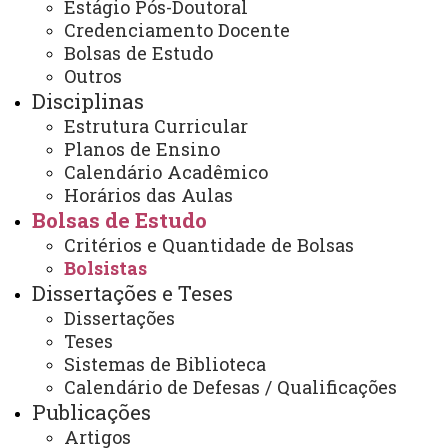
Estágio Pós-Doutoral
Credenciamento Docente
Bolsas de Estudo
Contato:
Outros
(45) 3220-3175 (WhatsApp)
Horário de Atendimento:
Disciplinas
Segunda à sexta
Estrutura Curricular
08:30 às 11:30
Planos de Ensino
13:30 às 17:00
Calendário Acadêmico
Rua Universitária, 2069.
Horários das Aulas
Prédio de Protótipos, 2º piso.
Bolsas de Estudo
E-mail:
cascavel.pgeagri@unioeste.br
Critérios e Quantidade de Bolsas
Bolsistas
Dissertações e Teses
Dissertações
Você está aqui:
Unioeste
Teses
PGEAGRI - Pós-graduação em Engenharia Agrícola -
Sistemas de Biblioteca
Cascavel
Calendário de Defesas / Qualificações
Bolsas de Estudo
Bolsistas
Publicações
Artigos