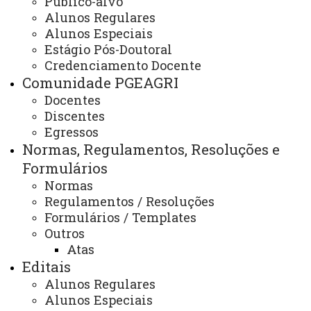
Público-alvo
Bolsistas
Alunos Regulares
Alunos Especiais
Estágio Pós-Doutoral
Credenciamento Docente
Lista dos bolsistas do PGEAGRI (atualizada
Comunidade PGEAGRI
cada início de semestre ou quando houver
Docentes
Discentes
substituição de bolsistas)
Egressos
Normas, Regulamentos, Resoluções e
Bolsistas Doutorado -
.pdf
Formulários
Normas
Bolsistas Mestrado -
.pdf
Regulamentos / Resoluções
Formulários / Templates
Outros
Atas
Editais
ATUALIZAÇÃO MAIS RECENTE: 15 DE MAIO DE 2025
ACESSOS: 1226
Alunos Regulares
Alunos Especiais