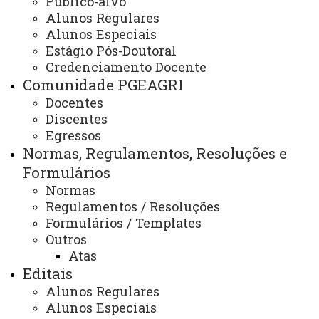
Público-alvo
Parcerias / Convênios
Alunos Regulares
Alunos Especiais
Estágio Pós-Doutoral
Credenciamento Docente
DESTAQUES
Comunidade PGEAGRI
Docentes
Discentes
Nosso Laboratorio de ESTATÍSTICA ESPACIAL-
Egressos
LEE/Unioeste foi aceito como membro permanente da
Normas, Regulamentos, Resoluções e
Network de laboratorios de estatística no mundo,
Formulários
coordenada pelo Laboratory for Interdisciplinary
Normas
Statistical Analysis-LISA, da University of Colorado
Regulamentos / Resoluções
Boulder-USA (
https://www.colorado.edu/lab/lisa/
)
Formulários / Templates
Outros
Atas
Editais
PARCERIAS INTERNACIONAIS
Alunos Regulares
Alunos Especiais