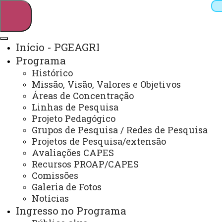
Início - PGEAGRI
Programa
Pesquisar
Histórico
Missão, Visão, Valores e Objetivos
Áreas de Concentração
Linhas de Pesquisa
Webmail
Sistemas
Telefones
Projeto Pedagógico
Arquivo Virtual
Campus
Grupos de Pesquisa / Redes de Pesquisa
Projetos de Pesquisa/extensão
Avaliações CAPES
Recursos PROAP/CAPES
Comissões
Galeria de Fotos
Mestrado e Doutorado em Engenharia Agrícola
Notícias
Ingresso no Programa