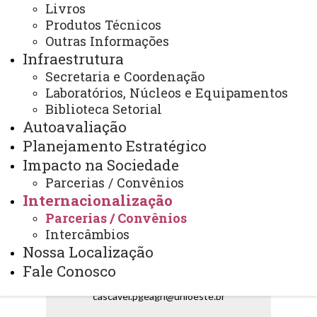
Livros
Produtos Técnicos
Outras Informações
Infraestrutura
ATUALIZAÇÃO MAIS RECENTE: 25 DE JULHO DE
Secretaria e Coordenação
2024
Laboratórios, Núcleos e Equipamentos
ACESSOS: 4815
Biblioteca Setorial
Autoavaliação
Planejamento Estratégico
Impacto na Sociedade
Contato:
(45) 3220-3175 (WhatsApp)
Parcerias / Convênios
Horário de Atendimento:
Internacionalização
Segunda à sexta
Parcerias / Convênios
08:30 às 11:30
13:30 às 17:00
Intercâmbios
Nossa Localização
Rua Universitária, 2069.
Fale Conosco
Prédio de Protótipos, 2º piso.
E-mail:
cascavel.pgeagri@unioeste.br