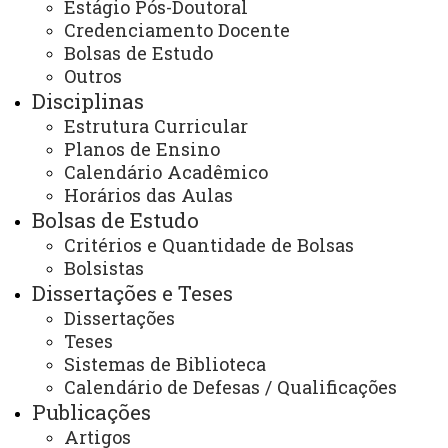
Nossos docentes têm estabelecido parcerias científicas
Estágio Pós-Doutoral
Credenciamento Docente
e/ou tecnológicas com Instituições de Ensino e Pesquisa
Bolsas de Estudo
do exterior:
Outros
Disciplinas
-
Instituto Tecnológico De Tepic - Mexico
Estrutura Curricular
Planos de Ensino
Calendário Acadêmico
-
Instituto Tecnológico de Durango, México
Horários das Aulas
Bolsas de Estudo
-
Pontifícia Universidad Catolica de Chile
Critérios e Quantidade de Bolsas
Bolsistas
-
Universidad Nacional Mayor de San Marcos- Perú
Dissertações e Teses
Dissertações
-
Centro Internacional de Mejoramiento de Maiz y Trigo
Teses
Sistemas de Biblioteca
- CIMMYT - México
Calendário de Defesas / Qualificações
Publicações
-
Universidad Miguel Hernandez del Elche -
Artigos
Espanha