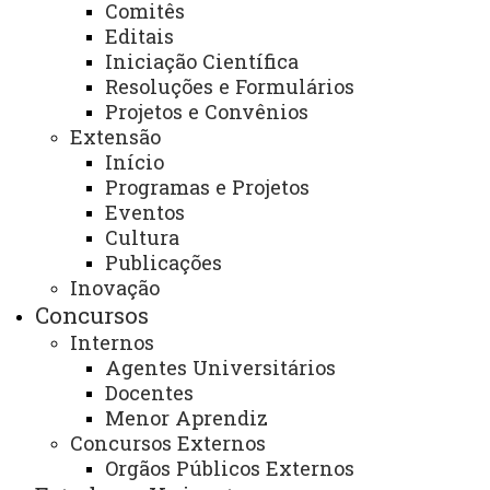
Comitês
Acesso Restrito (Editores do Portal)
Editais
Arquivo Virtual
Iniciação Científica
Resoluções e Formulários
Bibliotecas
Projetos e Convênios
Identidade Visual
Extensão
Início
Mapa do Site
Programas e Projetos
Eventos
Ouvidoria
Cultura
Portal Office 365
Publicações
Inovação
Sistemas
Concursos
Telefones
Internos
Agentes Universitários
Webmail
Docentes
Menor Aprendiz
Concursos Externos
REITORIA
Orgãos Públicos Externos