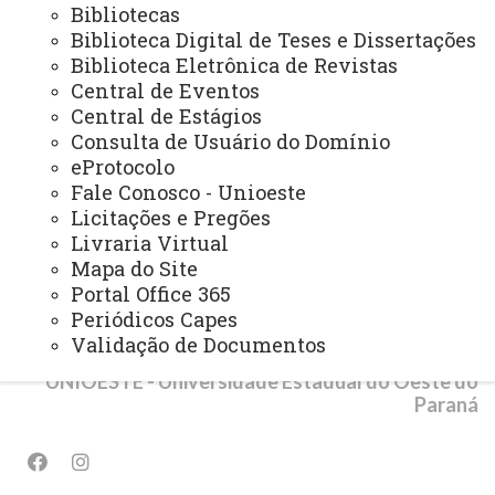
Bibliotecas
Biblioteca Digital de Teses e Dissertações
PROGRAMAS INSTITUCIONAIS
Biblioteca Eletrônica de Revistas
PEL - Programa de Ensino de Línguas
Central de Eventos
Central de Estágios
PEE - Educação Especial
Consulta de Usuário do Domínio
eProtocolo
PIBID - Bolsas de Iniciação à Docência
Fale Conosco - Unioeste
PEIEX - Programa de Qualificação para Exportação
Licitações e Pregões
Livraria Virtual
Mapa do Site
Portal Office 365
Periódicos Capes
© 2026 Todos os direitos reservados.
Validação de Documentos
UNIOESTE - Universidade Estadual do Oeste do
Paraná