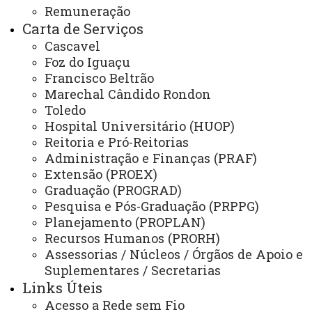
ÓRGÃOS SUPLEMENTARES
Remuneração
Carta de Serviços
Coordenadoria de Concursos e Processos Seletivos
Cascavel
Editora
Foz do Iguaçu
Francisco Beltrão
Gráfica Universitária
Marechal Cândido Rondon
Toledo
Hospital Universitário (HUOP)
NÚCLEOS
Reitoria e Pró-Reitorias
NeadUni - Núcleo de Educação a Distância
Administração e Finanças (PRAF)
Extensão (PROEX)
NEE - Núcleo de Estações Experimentais
Graduação (PROGRAD)
Pesquisa e Pós-Graduação (PRPPG)
NTI - Núcleo de Tecnologia da Informação
Planejamento (PROPLAN)
NIP - Núcleo de Inserção Profissional
Recursos Humanos (PRORH)
Assessorias / Núcleos / Órgãos de Apoio e
NUFOPE - Núcleo de Formação Docente e Prática de Ensino
Suplementares / Secretarias
NUTE - Núcleo de Telemedicina
Links Úteis
Acesso a Rede sem Fio
Núcleos Complementares