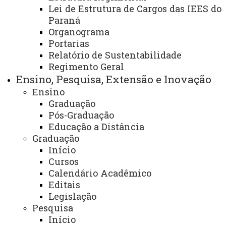
Você está aqui:
Unioeste
ODS - Unioeste
Lei de Estrutura de Cargos das IEES do
ODS 10 - Redução da Desigualdades
Paraná
Organograma
Portarias
Relatório de Sustentabilidade
Regimento Geral
Mostrar #
Ensino, Pesquisa, Extensão e Inovação
Ensino
Informação
Nenhum item correspondente foi encontrado.
Graduação
Pós-Graduação
Educação a Distância
Você está aqui:
Unioeste
ODS - Unioeste
Graduação
ODS 10 - Redução da Desigualdades
Início
Cursos
Calendário Acadêmico
Editais
Legislação
Pesquisa
ACESSE
Início