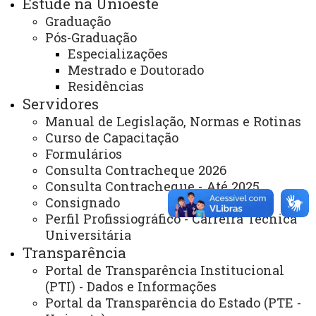
Estude na Unioeste
Secretaria Geral
Graduação
Gabinete Reitoria
Pós-Graduação
Especializações
Secretaria dos Conselhos Superiores
Mestrado e Doutorado
Residências
PRÓ-REITORIAS
Servidores
Administração e Finanças
Manual de Legislação, Normas e Rotinas
Extensão
Curso de Capacitação
Formulários
Graduação
Consulta Contracheque 2026
Consulta Contracheque - Até 2025
Pesquisa/Pós Graduação
Consignado
Recursos Humanos
Perfil Profissiográfico - Carreira Técnica
Universitária
Planejamento
Transparência
Portal de Transparência Institucional
(PTI) - Dados e Informações
ASSESSORIAS
Portal da Transparência do Estado (PTE -