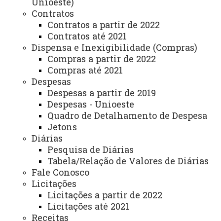
Assistência Estudantil
Unioeste)
Contratos
Auditoria Interna
Contratos a partir de 2022
Contratos até 2021
Avaliação Institucional
Dispensa e Inexigibilidade (Compras)
Convênios e Captação de Recursos
Compras a partir de 2022
Compras até 2021
Corregedoria da Unioeste
Despesas
Comunicação Social
Despesas a partir de 2019
Despesas - Unioeste
Igualdade e Promoção Social
Quadro de Detalhamento de Despesa
Jetons
Jurídica
Diárias
Sistema de Controle Interno, Integridade e Compliance
Pesquisa de Diárias
Tabela/Relação de Valores de Diárias
Relações Internacionais e Interinstitucionais
Fale Conosco
Licitações
ÓRGÃO DE APOIO
Licitações a partir de 2022
Unioeste INOVA - Agência de Inovação da Unioeste
Licitações até 2021
Receitas