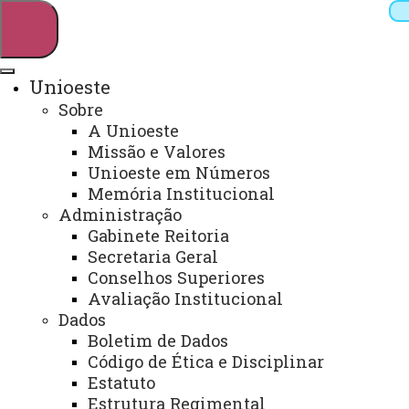
Unioeste
Sobre
Pesquisar
A Unioeste
Missão e Valores
Unioeste em Números
Memória Institucional
Webmail
Sistemas
Telefones
Administração
Arquivo Virtual
Campus
Gabinete Reitoria
Secretaria Geral
Conselhos Superiores
Avaliação Institucional
Dados
ODS 10 - REDUÇÃO DA
Boletim de Dados
DESIGUALDADES
Código de Ética e Disciplinar
Estatuto
Estrutura Regimental