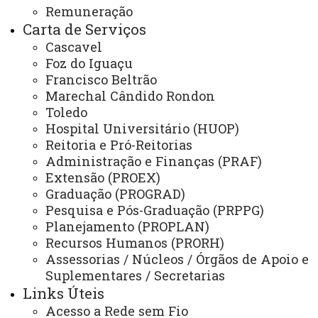
Já a acadêmica Larissa Ianesco, do 1º ano do
Remuneração
curso, também bolsista, reforçou a relevância do projeto
Carta de Serviços
para sua trajetória:
Cascavel
Foz do Iguaçu
“Foi uma grande coincidência abrir o Núcleo
Francisco Beltrão
justamente no ano em que entrei na faculdade. Tenho
Marechal Cândido Rondon
Toledo
certeza de que as experiências aqui vão ser
Hospital Universitário (HUOP)
fundamentais para minha carreira e sou muito grata à
Reitoria e Pró-Reitorias
Unioeste por essa oportunidade.”
Administração e Finanças (PRAF)
Extensão (PROEX)
Atendimento à comunidade
Graduação (PROGRAD)
Pesquisa e Pós-Graduação (PRPPG)
Para ser atendida, a população deve entrar em
Planejamento (PROPLAN)
contato pelo WhatsApp agendando, pelo número: 45
Recursos Humanos (PRORH)
9135-5747.
Assessorias / Núcleos / Órgãos de Apoio e
Suplementares / Secretarias
"Orientamos ao público por mensagem a enviar a
Links Úteis
documentação necessária e damos as primeiras
Acesso a Rede sem Fio