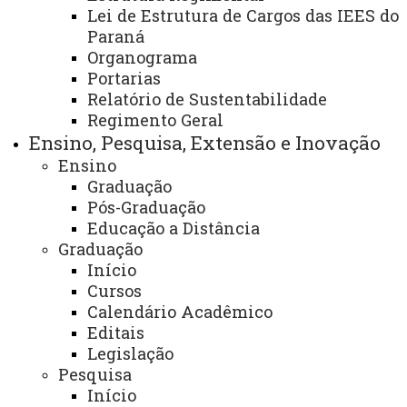
em Santa Terezinha de Itaipu
Lei de Estrutura de Cargos das IEES do
Paraná
Organograma
Portarias
Previous
Next
Relatório de Sustentabilidade
Regimento Geral
A população de Santa Terezinha de Itaipu passa a
Ensino, Pesquisa, Extensão e Inovação
contar, a partir deste mês, com os serviços do Núcleo de
Ensino
Práticas Jurídicas (NPJ) da Universidade Estadual do
Graduação
Oeste do Paraná (Unioeste), campus Foz do Iguaçu. O
Pós-Graduação
atendimento no município será realizado por uma equipe
Educação a Distância
Graduação
composta por dois advogados e duas acadêmicas
Início
bolsistas, oferecendo assessoria jurídica gratuita à
Cursos
comunidade.
Calendário Acadêmico
Editais
A instalação do espaço foi possível graças à
Legislação
renovação do convênio com a Itaipu Binacional, que
Pesquisa
mantém o Núcleo Jurídico de Direitos, Defesa da Mulher
Início