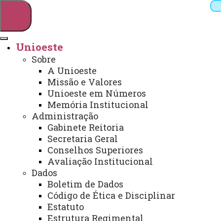
Unioeste
Sobre
Pesquisar
A Unioeste
Missão e Valores
Unioeste em Números
Memória Institucional
Webmail
Sistemas
Telefones
Administração
Arquivo Virtual
Campus
Gabinete Reitoria
Secretaria Geral
Conselhos Superiores
Avaliação Institucional
Dados
Boletim de Dados
Núcleo de Práticas Jurídicas da
Código de Ética e Disciplinar
Unioeste começa atendimentos
Estatuto
Estrutura Regimental