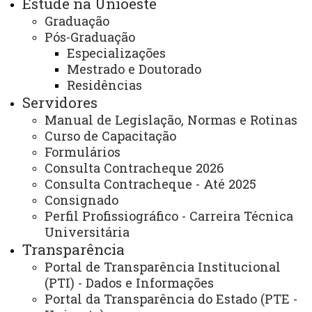
Estude na Unioeste
Isadora Minotto Gomes Schwertner, a iniciativa é um
Graduação
marco para o município:
Pós-Graduação
Especializações
“Será uma gestão conjunta com a prefeitura de
Mestrado e Doutorado
Santa Terezinha, que está fornecendo o espaço, o
Residências
mobiliário e as excelentes condições de trabalho, e nós
Servidores
entramos com mão de obra capacitada, especializada
Manual de Legislação, Normas e Rotinas
para conduzir esses processos e fazer um atendimento
Curso de Capacitação
Formulários
jurídico.”
Consulta Contracheque 2026
Para a coordenadora da Procuradoria do
Consulta Contracheque - Até 2025
Consignado
Município, Daiana Oliveira Coutinho, o Núcleo chega em
Perfil Profissiográfico - Carreira Técnica
um momento oportuno:
Universitária
Transparência
“Aqui no município, nós não temos essa
Portal de Transparência Institucional
competência de atender juridicamente a população.
(PTI) - Dados e Informações
Fazemos uma triagem e encaminhamos casos,
Portal da Transparência do Estado (PTE -
especialmente do CREAS, para o NEDDIJ ou para a