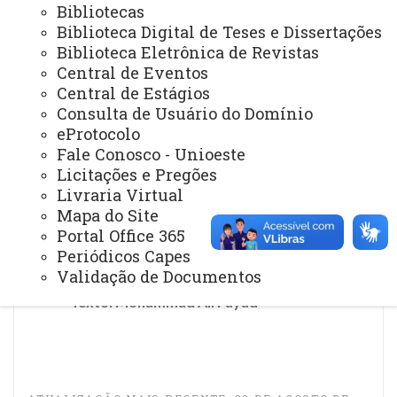
Bibliotecas
orientações. As bolsistas fazem a entrevista inicial e a
Biblioteca Digital de Teses e Dissertações
triagem socioeconômica, e na sequência nós conduzimos
Biblioteca Eletrônica de Revistas
a instrução jurídica e os encaminhamentos do processo.”,
Central de Eventos
diz o advogado Vinicius Matheus Dresch, egresso da
Central de Estágios
Unioeste e que é o responsável pelos atendimentos.
Consulta de Usuário do Domínio
eProtocolo
O espaço de atendimento está localizado no
Fale Conosco - Unioeste
Licitações e Pregões
endereço:
Livraria Virtual
Rua das Tulipas, 400 – Jardim Santa Mônica – Santa
Mapa do Site
Terezinha de Itaipu.
Portal Office 365
Periódicos Capes
Validação de Documentos
Texto: Mohammad Ali Fayad