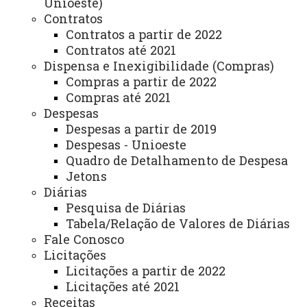
Unioeste)
Defensoria. Esse núcleo vem para somar e facilitar o
Contratos
Contratos a partir de 2022
nosso serviço.”
Contratos até 2021
Dispensa e Inexigibilidade (Compras)
Experiência prática para estudantes
Compras a partir de 2022
Compras até 2021
A bolsista acadêmica Patrícia da Silva Mota, do
Despesas
4º ano de Direito, participa pela primeira vez de um
Despesas a partir de 2019
projeto da Unioeste. Residente em Santa Terezinha, ela
Despesas - Unioeste
destacou a importância da oportunidade:
Quadro de Detalhamento de Despesa
Jetons
“Fiquei muito feliz com a chegada do NPJ em
Diárias
Santa Terezinha porque, para mim, a prática jurídica é
Pesquisa de Diárias
Tabela/Relação de Valores de Diárias
essencial. Eu quero advogar e não seguir a área de
Fale Conosco
concursos, então esse Núcleo vai me permitir aliar a
Licitações
teoria à prática, sem precisar me deslocar até Foz para
Licitações a partir de 2022
estágios.”
Licitações até 2021
Receitas