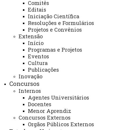
Comitês
Editais
Identidade Visual
Iniciação Científica
Mapa do Site
Resoluções e Formulários
Projetos e Convênios
Ouvidoria
Extensão
Portal Office 365
Início
Programas e Projetos
Sistemas
Eventos
Cultura
Telefones
Publicações
Webmail
Inovação
Concursos
Internos
REITORIA
Agentes Universitários
Docentes
Secretaria Geral
Menor Aprendiz
Gabinete Reitoria
Concursos Externos
Orgãos Públicos Externos
Secretaria dos Conselhos Superiores