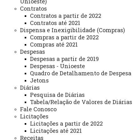
Unioeste)
Convênios e Captação de Recursos
Contratos
Contratos a partir de 2022
Corregedoria da Unioeste
Contratos até 2021
Dispensa e Inexigibilidade (Compras)
Comunicação Social
Compras a partir de 2022
Igualdade e Promoção Social
Compras até 2021
Despesas
Jurídica
Despesas a partir de 2019
Sistema de Controle Interno, Integridade e Compliance
Despesas - Unioeste
Quadro de Detalhamento de Despesa
Relações Internacionais e Interinstitucionais
Jetons
Diárias
ÓRGÃO DE APOIO
Pesquisa de Diárias
Unioeste INOVA - Agência de Inovação da Unioeste
Tabela/Relação de Valores de Diárias
Fale Conosco
Licitações
ÓRGÃOS SUPLEMENTARES
Licitações a partir de 2022
Coordenadoria de Concursos e Processos Seletivos
Licitações até 2021
Editora
Receitas