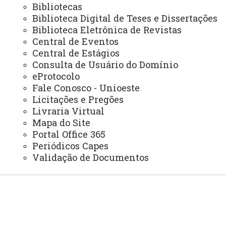
Bibliotecas
PEE - Educação Especial
Biblioteca Digital de Teses e Dissertações
Biblioteca Eletrônica de Revistas
PIBID - Bolsas de Iniciação à Docência
Central de Eventos
PEIEX - Programa de Qualificação para Exportação
Central de Estágios
Consulta de Usuário do Domínio
eProtocolo
Fale Conosco - Unioeste
Licitações e Pregões
© 2026 Todos os direitos reservados.
Livraria Virtual
Mapa do Site
UNIOESTE - Universidade Estadual do Oeste do
Portal Office 365
Paraná
Periódicos Capes
Validação de Documentos