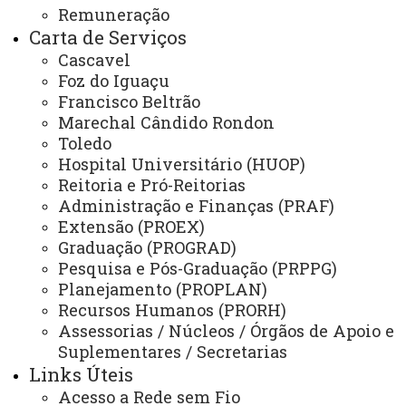
Remuneração
Gráfica Universitária
Carta de Serviços
Cascavel
Foz do Iguaçu
NÚCLEOS
Francisco Beltrão
Marechal Cândido Rondon
NeadUni - Núcleo de Educação a Distância
Toledo
NEE - Núcleo de Estações Experimentais
Hospital Universitário (HUOP)
Reitoria e Pró-Reitorias
NTI - Núcleo de Tecnologia da Informação
Administração e Finanças (PRAF)
NIP - Núcleo de Inserção Profissional
Extensão (PROEX)
Graduação (PROGRAD)
NUFOPE - Núcleo de Formação Docente e Prática de Ensino
Pesquisa e Pós-Graduação (PRPPG)
Planejamento (PROPLAN)
NUTE - Núcleo de Telemedicina
Recursos Humanos (PRORH)
Núcleos Complementares
Assessorias / Núcleos / Órgãos de Apoio e
Suplementares / Secretarias
PROGRAMAS INSTITUCIONAIS
Links Úteis
PEL - Programa de Ensino de Línguas
Acesso a Rede sem Fio