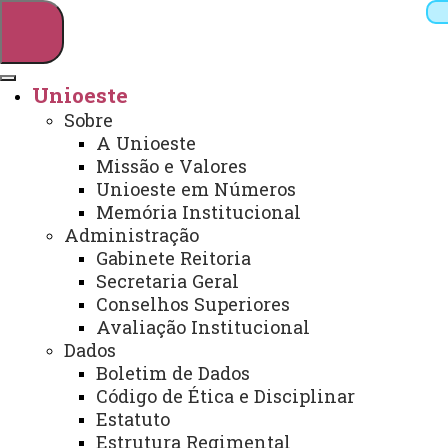
Unioeste
Sobre
Pesquisar
A Unioeste
Missão e Valores
Unioeste em Números
Memória Institucional
Webmail
Sistemas
Telefones
Administração
Arquivo Virtual
Campus
Gabinete Reitoria
Secretaria Geral
Conselhos Superiores
Avaliação Institucional
Dados
Boletim de Dados
Vestibular
Código de Ética e Disciplinar
Estatuto
Estrutura Regimental