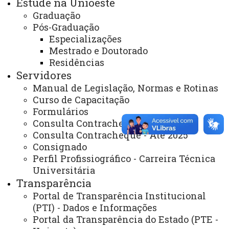
Estude na Unioeste
Graduação
PRÓ-REITORIAS
Pós-Graduação
Administração e Finanças
Especializações
Mestrado e Doutorado
Extensão
Residências
Graduação
Servidores
Manual de Legislação, Normas e Rotinas
Pesquisa/Pós Graduação
Curso de Capacitação
Recursos Humanos
Formulários
Consulta Contracheque 2026
Planejamento
Consulta Contracheque - Até 2025
Consignado
Perfil Profissiográfico - Carreira Técnica
ASSESSORIAS
Universitária
Transparência
Assistência Estudantil
Portal de Transparência Institucional
Auditoria Interna
(PTI) - Dados e Informações
Portal da Transparência do Estado (PTE -
Avaliação Institucional