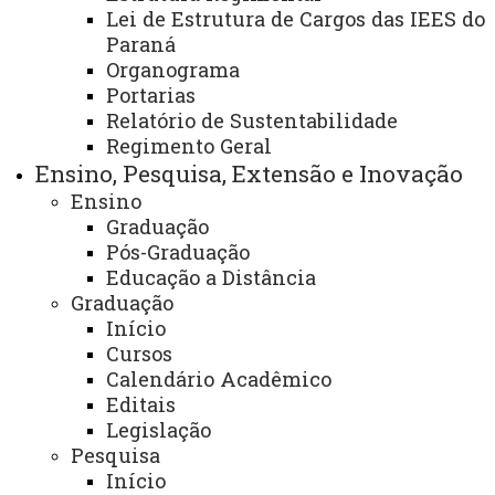
Lei de Estrutura de Cargos das IEES do
https://www.unioeste.br/vestibular
Paraná
Organograma
Vestibular
Portarias
ATUALIZAÇÃO MAIS RECENTE: 12 DE MAIO DE 2025
ACESSOS: 46918
Relatório de Sustentabilidade
Regimento Geral
Ensino, Pesquisa, Extensão e Inovação
Você está aqui:
Unioeste
Destaques - Inicial
Ensino
Vestibular
Graduação
Pós-Graduação
Educação a Distância
Graduação
Início
Cursos
ACESSE
Calendário Acadêmico
Editais
Acesso Restrito (Editores do Portal)
Legislação
Arquivo Virtual
Pesquisa
Início
Bibliotecas