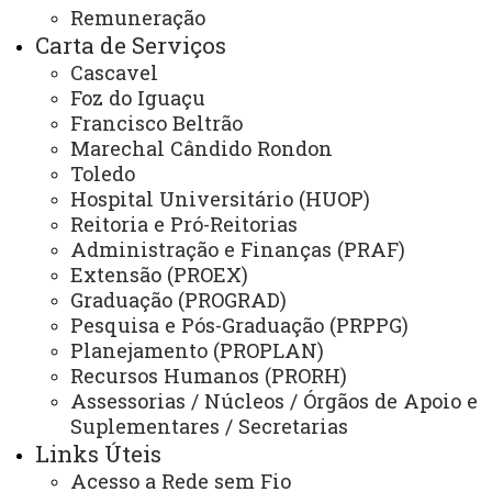
Planejamento
Remuneração
Carta de Serviços
Cascavel
ASSESSORIAS
Foz do Iguaçu
Francisco Beltrão
Assistência Estudantil
Marechal Cândido Rondon
Auditoria Interna
Toledo
Hospital Universitário (HUOP)
Avaliação Institucional
Reitoria e Pró-Reitorias
Administração e Finanças (PRAF)
Convênios e Captação de Recursos
Extensão (PROEX)
Corregedoria da Unioeste
Graduação (PROGRAD)
Pesquisa e Pós-Graduação (PRPPG)
Comunicação Social
Planejamento (PROPLAN)
Igualdade e Promoção Social
Recursos Humanos (PRORH)
Assessorias / Núcleos / Órgãos de Apoio e
Jurídica
Suplementares / Secretarias
Links Úteis
Sistema de Controle Interno, Integridade e Compliance
Acesso a Rede sem Fio
Relações Internacionais e Interinstitucionais