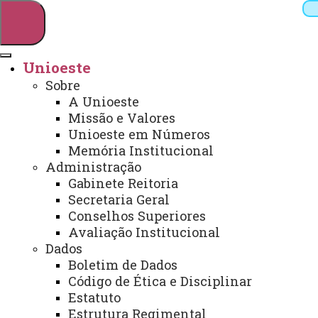
Unioeste
Sobre
Pesquisar
A Unioeste
Missão e Valores
Unioeste em Números
Memória Institucional
Webmail
Sistemas
Telefones
Administração
Arquivo Virtual
Campus
Gabinete Reitoria
Secretaria Geral
Conselhos Superiores
Avaliação Institucional
Dados
Boletim de Dados
Código de Ética e Disciplinar
Unio+ - Transferência e Portador de
Estatuto
Diploma
Estrutura Regimental