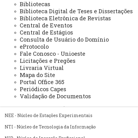
Bibliotecas
Biblioteca Digital de Teses e Dissertações
ÓRGÃO DE APOIO
Biblioteca Eletrônica de Revistas
Unioeste INOVA - Agência de Inovação da Unioeste
Central de Eventos
Central de Estágios
Consulta de Usuário do Domínio
ÓRGÃOS SUPLEMENTARES
eProtocolo
Coordenadoria de Concursos e Processos Seletivos
Fale Conosco - Unioeste
Editora
Licitações e Pregões
Livraria Virtual
Gráfica Universitária
Mapa do Site
Portal Office 365
Periódicos Capes
NÚCLEOS
Validação de Documentos
NeadUni - Núcleo de Educação a Distância
NEE - Núcleo de Estações Experimentais
NTI - Núcleo de Tecnologia da Informação