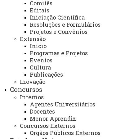
Comitês
Editais
Iniciação Científica
Resoluções e Formulários
SISU
Projetos e Convênios
Extensão
Início
COGEPS
Programas e Projetos
Eventos
Cultura
Vagas Remanescentes
Publicações
Inovação
Concursos
Vestibular
Internos
Agentes Universitários
Docentes
Menor Aprendiz
Você está aqui:
Unioeste
Destaques - Inicial
Concursos Externos
Orgãos Públicos Externos