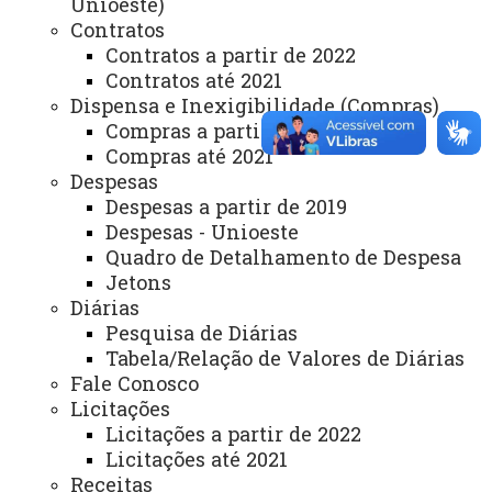
Unioeste)
Webmail
Contratos
Contratos a partir de 2022
Contratos até 2021
REITORIA
Dispensa e Inexigibilidade (Compras)
Compras a partir de 2022
Secretaria Geral
Compras até 2021
Gabinete Reitoria
Despesas
Despesas a partir de 2019
Secretaria dos Conselhos Superiores
Despesas - Unioeste
Quadro de Detalhamento de Despesa
PRÓ-REITORIAS
Jetons
Administração e Finanças
Diárias
Pesquisa de Diárias
Extensão
Tabela/Relação de Valores de Diárias
Graduação
Fale Conosco
Licitações
Pesquisa/Pós Graduação
Licitações a partir de 2022
Licitações até 2021
Recursos Humanos
Receitas