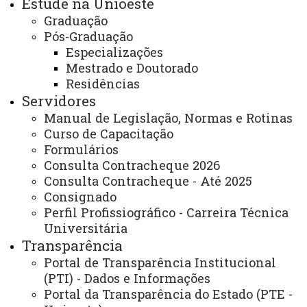
Estude na Unioeste
Graduação
Pós-Graduação
Especializações
ACESSE
Mestrado e Doutorado
Residências
Acesso Restrito (Editores do Portal)
Servidores
Arquivo Virtual
Manual de Legislação, Normas e Rotinas
Curso de Capacitação
Bibliotecas
Formulários
Identidade Visual
Consulta Contracheque 2026
Consulta Contracheque - Até 2025
Mapa do Site
Consignado
Perfil Profissiográfico - Carreira Técnica
Ouvidoria
Universitária
Portal Office 365
Transparência
Portal de Transparência Institucional
Sistemas
(PTI) - Dados e Informações
Telefones
Portal da Transparência do Estado (PTE -