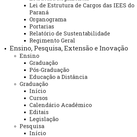
Lei de Estrutura de Cargos das IEES do
Paraná
Organograma
Portarias
Aprova Paraná Universidades
Relatório de Sustentabilidade
Regimento Geral
Ensino, Pesquisa, Extensão e Inovação
Ensino
Graduação
eProtocolo
Pós-Graduação
Educação a Distância
Graduação
Início
Cursos
Objetivos de Desenvolvimento Sustentável (ODS)
Calendário Acadêmico
Editais
Legislação
Pesquisa
Início
Assessoria de Assistência Estudantil