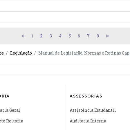
1
2
3
4
5
6
7
8
os
Legislação
Manual de Legislação, Normas e Rotinas Cap
ORIA
ASSESSORIAS
aria Geral
Assistência Estudantil
te Reitoria
Auditoria Interna