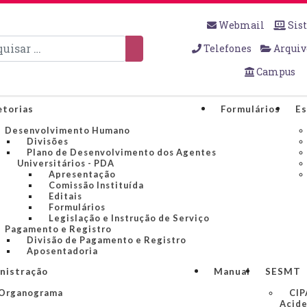
Webmail
Sis
sar
Telefones
Arquiv
Campus
etorias
Formulários
Es
Desenvolvimento Humano
Divisões
Plano de Desenvolvimento dos Agentes
Universitários - PDA
Apresentação
Comissão Instituída
Editais
Formulários
Legislação e Instrução de Serviço
Pagamento e Registro
Divisão de Pagamento e Registro
Aposentadoria
nistração
Manual
SESMT
Organograma
CIP
Acide