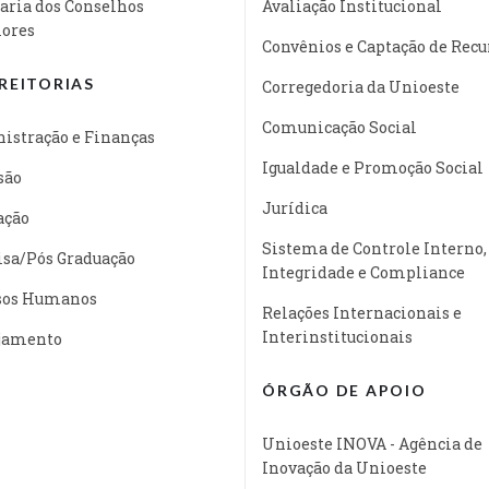
aria dos Conselhos
Avaliação Institucional
iores
Convênios e Captação de Recu
REITORIAS
Corregedoria da Unioeste
Comunicação Social
istração e Finanças
Igualdade e Promoção Social
são
Jurídica
ação
Sistema de Controle Interno,
isa/Pós Graduação
Integridade e Compliance
sos Humanos
Relações Internacionais e
Interinstitucionais
jamento
ÓRGÃO DE APOIO
Unioeste INOVA - Agência de
Inovação da Unioeste