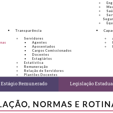
Eng
Med
Saú
Ser
Segur
Equ
Transparência
Capa
Servidores
inas
Agentes
Aposentados
Cargos Comissionados
Docentes
Estagiários
Estatística
Remuneração
Relação de Servidores
Plantões Docentes
Estágio Remunerado
Legislação Estadua
LAÇÃO, NORMAS E ROTI