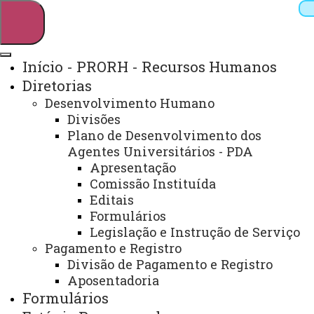
Início - PRORH - Recursos Humanos
Diretorias
Pesquisar
Desenvolvimento Humano
Divisões
Plano de Desenvolvimento dos
Agentes Universitários - PDA
Webmail
Sistemas
Telefones
Apresentação
Arquivo Virtual
Campus
Comissão Instituída
Editais
Formulários
Legislação e Instrução de Serviço
Início
Estágio
Pagamento e Registro
Remunerado
Legislação
Divisão de Pagamento e Registro
Estadual
Manual
Aposentadoria
Formulários
MANUAL DE LEGISLAÇÃO,