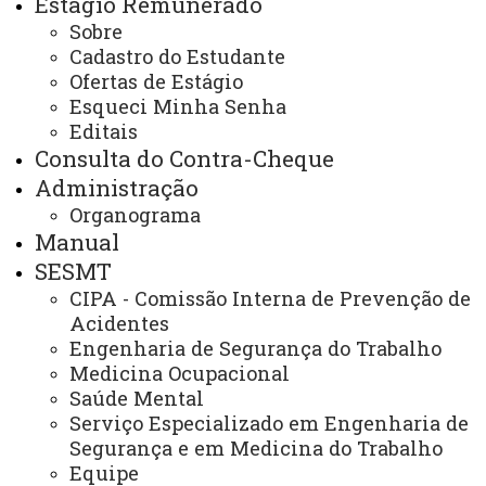
Estágio Remunerado
NORMAS E ROTINAS
Sobre
CAPACITAÇÃO
Cadastro do Estudante
Ofertas de Estágio
Esqueci Minha Senha
Você está aqui:
Unioeste
Recursos Humanos
Editais
Legislação
Manual de Legislação, Normas e Rotinas
Consulta do Contra-Cheque
Capacitação
Administração
Organograma
Manual
Título
SESMT
CIPA - Comissão Interna de Prevenção de
Plano de Desenvolvimento de Agente Universitário
Acidentes
Engenharia de Segurança do Trabalho
Processo Administrativo Disciplinar/Sindicância
Medicina Ocupacional
Progressão Funcional dos Agentes Universitários
Saúde Mental
Serviço Especializado em Engenharia de
Promoção - Agentes Universitários
Segurança e em Medicina do Trabalho
Equipe
Promoção Funcional de Docente