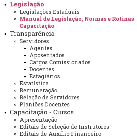
Legislação
Promoção Funcional de Docente para Classe de
Legislações Estaduais
Associado
Manual de Legislação, Normas e Rotinas
Capacitação
RAIS
Transparência
Relotação
Servidores
Agentes
Remoção
Aposentados
Cargos Comissionados
Rescisão de Contrato Temporário
Docentes
Estagiários
Estatística
1
2
3
4
5
6
7
PÁGINA 7 DE 8
8
Remuneração
Relação de Servidores
Plantões Docentes
Capacitação - Cursos
Você está aqui:
Unioeste
Recursos Humanos
Apresentação
Legislação
Editais de Seleção de Instrutores
Manual de Legislação, Normas e Rotinas
Capacitação
Editais de Auxílio Financeiro