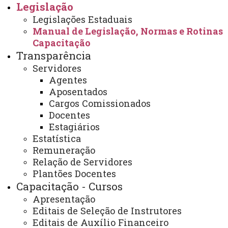
Legislação
Contagem de Tempo de Contribuição
Legislações Estaduais
Manual de Legislação, Normas e Rotinas
Contratação de Pessoal por Tempo Determinado
Capacitação
Transparência
Contratação Temporária de Professor Visitante
Servidores
Controle de Freqüência
Agentes
Aposentados
Declaração de Bens
Cargos Comissionados
Dependentes de Imposto de Renda
Docentes
Estagiários
Estatística
1
2
3
4
5
6
7
PÁGINA 3 DE 8
8
Remuneração
Relação de Servidores
Plantões Docentes
Capacitação - Cursos
Apresentação
Você está aqui:
Unioeste
Recursos Humanos
Editais de Seleção de Instrutores
Legislação
Manual de Legislação, Normas e Rotinas
Editais de Auxílio Financeiro