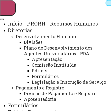
Início - PRORH - Recursos Humanos
Diretorias
Pesquisar
Desenvolvimento Humano
Divisões
Plano de Desenvolvimento dos
Agentes Universitários - PDA
Webmail
Sistemas
Telefones
Apresentação
Arquivo Virtual
Campus
Comissão Instituída
Editais
Formulários
Legislação e Instrução de Serviço
Início
Estágio
Pagamento e Registro
Remunerado
Legislação
Divisão de Pagamento e Registro
Estadual
Manual
Aposentadoria
Formulários
MANUAL DE LEGISLAÇÃO,