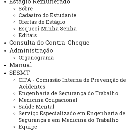
Estágio Remunerado
NORMAS E ROTINAS
Sobre
CAPACITAÇÃO
Cadastro do Estudante
Ofertas de Estágio
Esqueci Minha Senha
Você está aqui:
Unioeste
Recursos Humanos
Editais
Legislação
Manual de Legislação, Normas e Rotinas
Consulta do Contra-Cheque
Capacitação
Administração
Organograma
Manual
Título
SESMT
CIPA - Comissão Interna de Prevenção de
Cadastro Geral de Empregados e Desempregados -
Acidentes
CAGED
Engenharia de Segurança do Trabalho
Capacitação
Medicina Ocupacional
Saúde Mental
Carreiras das Instituições Estaduais de Ensino Superior
Serviço Especializado em Engenharia de
do Estado do Paraná
Segurança e em Medicina do Trabalho
Equipe
Consignação