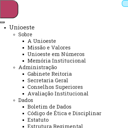
Unioeste
Sobre
Pesquisar
A Unioeste
Missão e Valores
Unioeste em Números
Memória Institucional
Webmail
Sistemas
Telefones
Administração
Arquivo Virtual
Campus
Gabinete Reitoria
Secretaria Geral
Conselhos Superiores
Avaliação Institucional
Dados
Boletim de Dados
Cursos de Graduação por
Código de Ética e Disciplinar
Campus
Estatuto
Estrutura Regimental