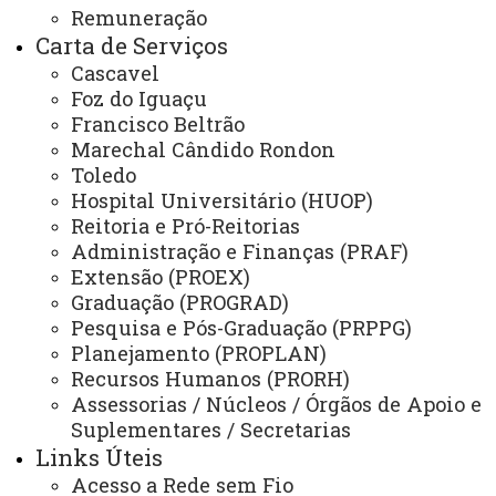
ÓRGÃOS SUPLEMENTARES
Remuneração
Carta de Serviços
Coordenadoria de Concursos e Processos Seletivos
Cascavel
Editora
Foz do Iguaçu
Francisco Beltrão
Gráfica Universitária
Marechal Cândido Rondon
Toledo
Hospital Universitário (HUOP)
NÚCLEOS
Reitoria e Pró-Reitorias
NeadUni - Núcleo de Educação a Distância
Administração e Finanças (PRAF)
Extensão (PROEX)
NEE - Núcleo de Estações Experimentais
Graduação (PROGRAD)
Pesquisa e Pós-Graduação (PRPPG)
NTI - Núcleo de Tecnologia da Informação
Planejamento (PROPLAN)
NIP - Núcleo de Inserção Profissional
Recursos Humanos (PRORH)
Assessorias / Núcleos / Órgãos de Apoio e
NUFOPE - Núcleo de Formação Docente e Prática de Ensino
Suplementares / Secretarias
NUTE - Núcleo de Telemedicina
Links Úteis
Acesso a Rede sem Fio
Núcleos Complementares