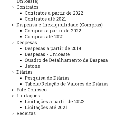
Unioeste)
Contratos
Auditoria Interna
Contratos a partir de 2022
Contratos até 2021
Avaliação Institucional
Dispensa e Inexigibilidade (Compras)
Convênios e Captação de Recursos
Compras a partir de 2022
Compras até 2021
Corregedoria da Unioeste
Despesas
Comunicação Social
Despesas a partir de 2019
Despesas - Unioeste
Igualdade e Promoção Social
Quadro de Detalhamento de Despesa
Jetons
Jurídica
Diárias
Sistema de Controle Interno, Integridade e Compliance
Pesquisa de Diárias
Tabela/Relação de Valores de Diárias
Relações Internacionais e Interinstitucionais
Fale Conosco
Licitações
ÓRGÃO DE APOIO
Licitações a partir de 2022
Unioeste INOVA - Agência de Inovação da Unioeste
Licitações até 2021
Receitas