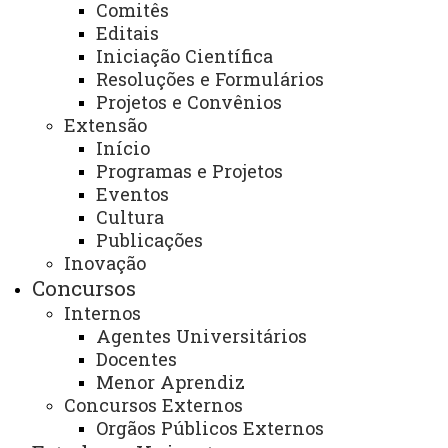
Comitês
Acesso Restrito (Editores do Portal)
Editais
Arquivo Virtual
Iniciação Científica
Resoluções e Formulários
Bibliotecas
Projetos e Convênios
Identidade Visual
Extensão
Início
Mapa do Site
Programas e Projetos
Eventos
Ouvidoria
Cultura
Portal Office 365
Publicações
Inovação
Sistemas
Concursos
Telefones
Internos
Agentes Universitários
Webmail
Docentes
Menor Aprendiz
Concursos Externos
REITORIA
Orgãos Públicos Externos