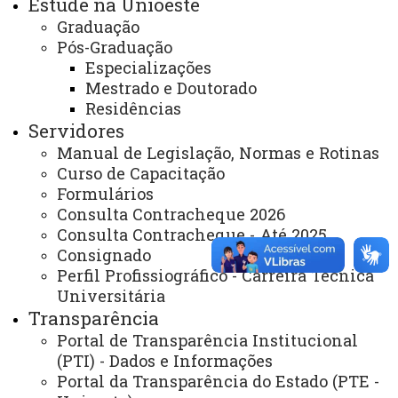
Estude na Unioeste
Secretaria Geral
Graduação
Gabinete Reitoria
Pós-Graduação
Especializações
Secretaria dos Conselhos Superiores
Mestrado e Doutorado
Residências
PRÓ-REITORIAS
Servidores
Administração e Finanças
Manual de Legislação, Normas e Rotinas
Extensão
Curso de Capacitação
Formulários
Graduação
Consulta Contracheque 2026
Consulta Contracheque - Até 2025
Pesquisa/Pós Graduação
Consignado
Recursos Humanos
Perfil Profissiográfico - Carreira Técnica
Universitária
Planejamento
Transparência
Portal de Transparência Institucional
(PTI) - Dados e Informações
ASSESSORIAS
Portal da Transparência do Estado (PTE -
Assistência Estudantil