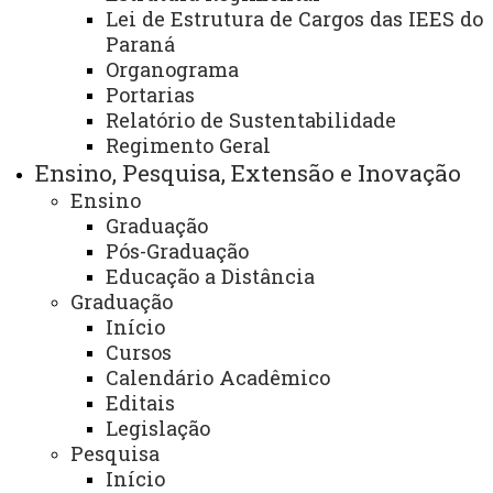
Lei de Estrutura de Cargos das IEES do
Paraná
CURSOS DE GRADUAÇÃO OFERTADOS PELA
Organograma
Portarias
UNIOESTE.
Relatório de Sustentabilidade
ATUALIZAÇÃO MAIS RECENTE: 02 DE JUNHO DE
Regimento Geral
2023
Ensino, Pesquisa, Extensão e Inovação
ACESSOS: 1439
Ensino
Graduação
Você está aqui:
Unioeste
Carta de Serviços
Pós-Graduação
Reitoria
Listas Cartas de Serviço
Educação a Distância
Carta de Serviços PROGRAD
Graduação
Cursos de Graduação por Campus
Início
Cursos
Calendário Acadêmico
Editais
Legislação
Pesquisa
ACESSE
Início