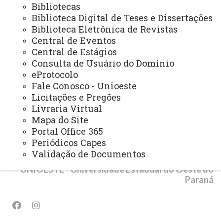
Bibliotecas
Biblioteca Digital de Teses e Dissertações
PROGRAMAS INSTITUCIONAIS
Biblioteca Eletrônica de Revistas
PEL - Programa de Ensino de Línguas
Central de Eventos
Central de Estágios
PEE - Educação Especial
Consulta de Usuário do Domínio
PIBID - Bolsas de Iniciação à Docência
eProtocolo
Fale Conosco - Unioeste
PEIEX - Programa de Qualificação para Exportação
Licitações e Pregões
Livraria Virtual
Mapa do Site
Portal Office 365
Periódicos Capes
© 2026 Todos os direitos reservados.
Validação de Documentos
UNIOESTE - Universidade Estadual do Oeste do
Paraná