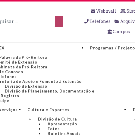
Webmail
Sis
sar
Telefones
Arquiv
Campus
EX
Programas / Projet
Palavra da Pró-Reitora
mitê de Extensão
binete da Pró-Reitora
le Conosco
lefones
retoria de Apoio e Fomento à Extensão
Divisão de Extensão
Divisão de Planejamento, Documentação e
Registro
uipe
serviços
Cultura e Esportes
Divisão de Cultura
Apresentação
Fotos
Boletins Anuais