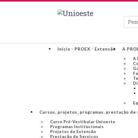
Pesqui
Início - PROEX - Extensão
A PRO
A 
Co
Ga
Fa
Te
Di
Eq
Cursos, projetos, programas, prestação de 
Curso Pré-Vestibular Unioeste
Programas Institucionais
Projetos de Extensão
Prestação de Serviços