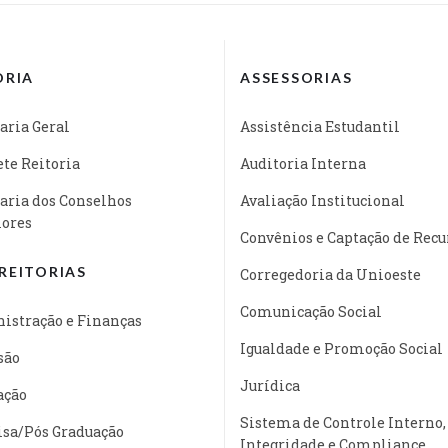
ORIA
ASSESSORIAS
aria Geral
Assistência Estudantil
te Reitoria
Auditoria Interna
aria dos Conselhos
Avaliação Institucional
iores
Convênios e Captação de Recu
REITORIAS
Corregedoria da Unioeste
Comunicação Social
istração e Finanças
Igualdade e Promoção Social
são
Jurídica
ação
Sistema de Controle Interno,
isa/Pós Graduação
Integridade e Compliance