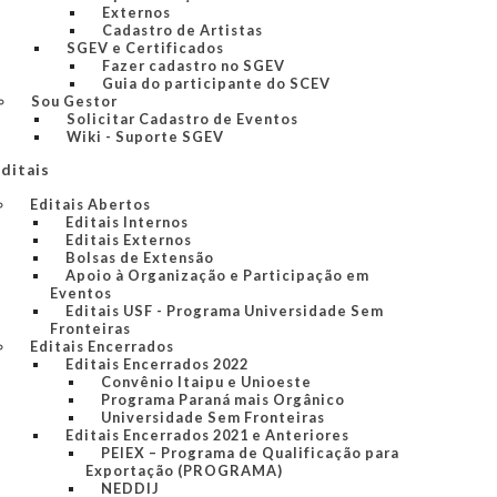
Externos
Cadastro de Artistas
SGEV e Certificados
Fazer cadastro no SGEV
Guia do participante do SCEV
Sou Gestor
Solicitar Cadastro de Eventos
Wiki - Suporte SGEV
ditais
Editais Abertos
Editais Internos
Editais Externos
Bolsas de Extensão
Apoio à Organização e Participação em
Eventos
Editais USF - Programa Universidade Sem
Fronteiras
Editais Encerrados
Editais Encerrados 2022
Convênio Itaipu e Unioeste
Programa Paraná mais Orgânico
Universidade Sem Fronteiras
Editais Encerrados 2021 e Anteriores
PEIEX – Programa de Qualificação para
Exportação (PROGRAMA)
NEDDIJ