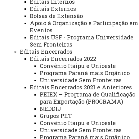
Editais Internos
das mídias sociais (nos seus vários formatos) e entenda a
Editais Externos
relação UNIOESTE e comunidade.
Bolsas de Extensão
Precisamos dialogar com intituições que fomentam
Apoio à Organização e Participação em
nossos trabalhos.
Eventos
Precisamos que a PROEX atue como órgão de APOIO
Editais USF - Programa Universidade
Sem Fronteiras
aos extensionistas - COMPROMETIMENTO e
Editais Encerrados
GENTILEZA da equipe PROEX serão norteadores do
Editais Encerrados 2022
processo.
Convênio Itaipu e Unioeste
Programa Paraná mais Orgânico
Universidade Sem Fronteiras
Editais Encerrados 2021 e Anteriores
PEIEX – Programa de Qualificação
para Exportação (PROGRAMA)
ATUALIZAÇÃO MAIS RECENTE: 01 DE AGOSTO DE
2023
NEDDIJ
ACESSOS: 10618
Grupos PET
Convênio Itaipu e Unioeste
Universidade Sem Fronteiras
Você está aqui:
Unioeste
PROEX
A PROEX
Programa Paraná mais Orgânico
Gabinete da Pró-Reitora