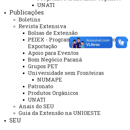
UNATI
Publicações
Boletins
Revista Extensiva
Bolsas de Extensão
PEIEX - Programa de Qualificação para
ACESSE
Exportação
Acesso Restrito (Editores do Portal)
Apoio para Eventos
Bom Negócio Paraná
Arquivo Virtual
Grupos PET
Bibliotecas
Universidade sem Fronteiras
NUMAPE
Identidade Visual
Patronato
Produtos Orgânicos
Mapa do Site
UNATI
Ouvidoria
Anais do SEU
Guia da Extensão na UNIOESTE
Portal Office 365
SEU
Sistemas