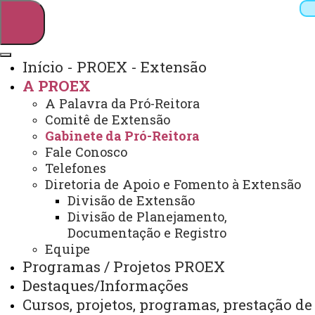
Início - PROEX - Extensão
A PROEX
Pesquisar
A Palavra da Pró-Reitora
Comitê de Extensão
Gabinete da Pró-Reitora
Fale Conosco
Webmail
Sistemas
Telefones
Telefones
Arquivo Virtual
Campus
Diretoria de Apoio e Fomento à Extensão
Divisão de Extensão
Divisão de Planejamento,
Documentação e Registro
Equipe
GABINETE DA PRÓ-REITORA
Programas / Projetos PROEX
Destaques/Informações
Você está aqui:
Unioeste
PROEX
A PROEX
Cursos, projetos, programas, prestação de
Gabinete da Pró-Reitora