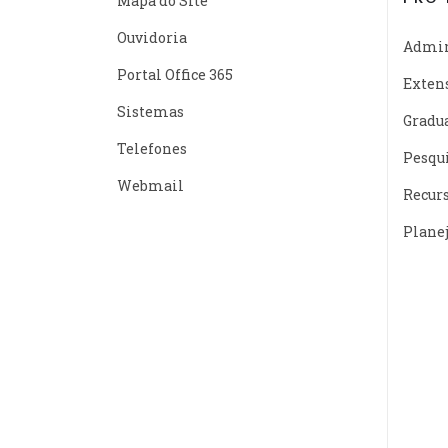
Mapa do Site
Ouvidoria
Admin
Portal Office 365
Exten
Sistemas
Gradu
Telefones
Pesqu
Webmail
Recur
Plane