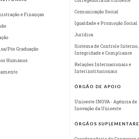
Corregedoria da Unioeste
Comunicação Social
istração e Finanças
Igualdade e Promoção Social
são
Jurídica
ação
Sistema de Controle Interno,
isa/Pós Graduação
Integridade e Compliance
sos Humanos
Relações Internacionais e
Interinstitucionais
jamento
ÓRGÃO DE APOIO
Unioeste INOVA - Agência de
Inovação da Unioeste
ÓRGÃOS SUPLEMENTARE
Coordenadoria de Concursos 