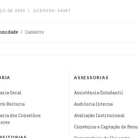
ÇO DE 2025
ACESSOS: 34687
munidade
Cadastro
ORIA
ASSESSORIAS
aria Geral
Assistência Estudantil
te Reitoria
Auditoria Interna
aria dos Conselhos
Avaliação Institucional
iores
Convênios e Captação de Recu
REITORIAS