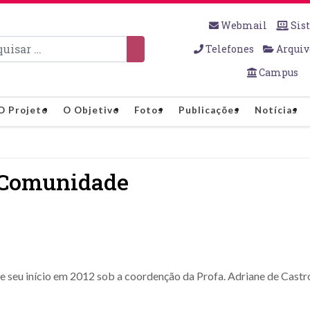
Webmail
Sis
sar
Telefones
Arquiv
Campus
O Projeto
O Objetivo
Fotos
Publicações
Notícias
a Comunidade
 seu início em 2012 sob a coordenção da Profa. Adriane de Castro