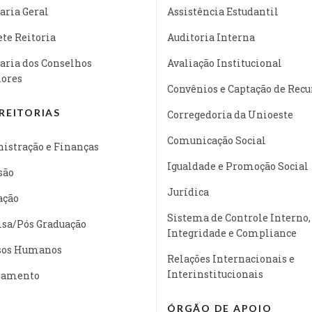
aria Geral
Assistência Estudantil
te Reitoria
Auditoria Interna
aria dos Conselhos
Avaliação Institucional
iores
Convênios e Captação de Recu
REITORIAS
Corregedoria da Unioeste
Comunicação Social
istração e Finanças
Igualdade e Promoção Social
são
Jurídica
ação
Sistema de Controle Interno,
isa/Pós Graduação
Integridade e Compliance
sos Humanos
Relações Internacionais e
Interinstitucionais
jamento
ÓRGÃO DE APOIO