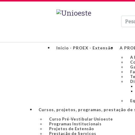
Pesqui
Início - PROEX - Extensão
A PRO
A 
Co
Ga
Fa
Te
Di
Eq
Cursos, projetos, programas, prestação de 
Curso Pré-Vestibular Unioeste
Programas Institucionais
Projetos de Extensão
Prestação de Serviços