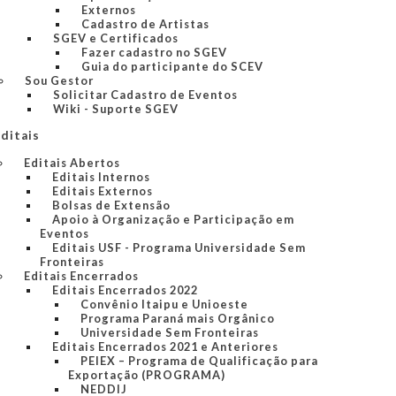
Externos
Cadastro de Artistas
SGEV e Certificados
Fazer cadastro no SGEV
Guia do participante do SCEV
Sou Gestor
Solicitar Cadastro de Eventos
Wiki - Suporte SGEV
ditais
Editais Abertos
Editais Internos
Editais Externos
Bolsas de Extensão
Apoio à Organização e Participação em
Eventos
Editais USF - Programa Universidade Sem
Fronteiras
Editais Encerrados
Editais Encerrados 2022
Convênio Itaipu e Unioeste
Programa Paraná mais Orgânico
Universidade Sem Fronteiras
Editais Encerrados 2021 e Anteriores
PEIEX – Programa de Qualificação para
Exportação (PROGRAMA)
NEDDIJ