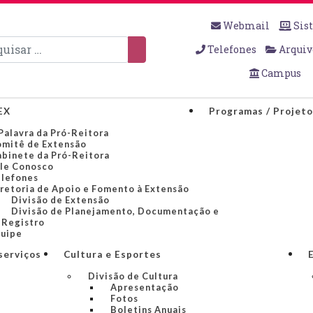
Webmail
Sis
sar
Telefones
Arquiv
Campus
EX
Programas / Projet
Palavra da Pró-Reitora
mitê de Extensão
binete da Pró-Reitora
le Conosco
lefones
retoria de Apoio e Fomento à Extensão
Divisão de Extensão
Divisão de Planejamento, Documentação e
Registro
uipe
serviços
Cultura e Esportes
Divisão de Cultura
Apresentação
Fotos
Boletins Anuais