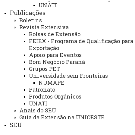
UNATI
Publicações
ASSESSORIAS
Boletins
Revista Extensiva
Assistência Estudantil
Bolsas de Extensão
Auditoria Interna
PEIEX - Programa de Qualificação para
Exportação
Avaliação Institucional
Apoio para Eventos
Convênios e Captação de Recursos
Bom Negócio Paraná
Grupos PET
Corregedoria da Unioeste
Universidade sem Fronteiras
NUMAPE
Comunicação Social
Patronato
Igualdade e Promoção Social
Produtos Orgânicos
UNATI
Jurídica
Anais do SEU
Sistema de Controle Interno, Integridade e Compliance
Guia da Extensão na UNIOESTE
SEU
Relações Internacionais e Interinstitucionais