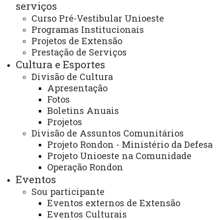
serviços
EDITAL N° 045/2025 – PROEX - RESULTADO DA
SELEÇÃO DOS(AS) PROFESSORES(AS) PARA O CURSO
Curso Pré-Vestibular Unioeste
PRÉ-VESTIBULAR UNIOESTE – TOLEDO E
Programas Institucionais
CONVOCAÇÃO PARA A 1ª REUNIÃO PEDAGÓGICA
Projetos de Extensão
Prestação de Serviços
Cultura e Esportes
Divisão de Cultura
EDITAL N° 045/2025 – PROEX -
Apresentação
RESULTADO DA SELEÇÃO
Fotos
DOS(AS) PROFESSORES(AS)
Boletins Anuais
PARA O CURSO PRÉ-
Projetos
VESTIBULAR UNIOESTE –
Divisão de Assuntos Comunitários
Projeto Rondon - Ministério da Defesa
TOLEDO E CONVOCAÇÃO PARA
Projeto Unioeste na Comunidade
A 1ª REUNIÃO PEDAGÓGICA
Operação Rondon
Eventos
Sou participante
Eventos externos de Extensão
EDITAL N° 045/2025 – PROEX
Eventos Culturais