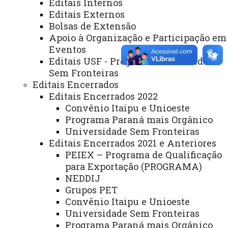
Editais Internos
Editais Externos
Bolsas de Extensão
REITORIA
Apoio à Organização e Participação em
Secretaria Geral
Eventos
Editais USF - Programa Universidade
Gabinete Reitoria
Sem Fronteiras
Editais Encerrados
Secretaria dos Conselhos Superiores
Editais Encerrados 2022
Convênio Itaipu e Unioeste
PRÓ-REITORIAS
Programa Paraná mais Orgânico
Administração e Finanças
Universidade Sem Fronteiras
Editais Encerrados 2021 e Anteriores
Extensão
PEIEX – Programa de Qualificação
Graduação
para Exportação (PROGRAMA)
NEDDIJ
Pesquisa/Pós Graduação
Grupos PET
Recursos Humanos
Convênio Itaipu e Unioeste
Universidade Sem Fronteiras
Planejamento
Programa Paraná mais Orgânico