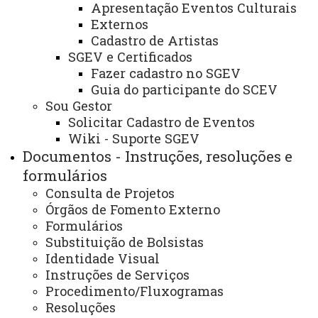
Apresentação Eventos Culturais
RESULTADO DA SELEÇÃO DOS(AS)
Externos
PROFESSORES(AS) PARA O CURSO PRÉ-
Cadastro de Artistas
VESTIBULAR UNIOESTE – TOLEDO E
SGEV e Certificados
CONVOCAÇÃO PARA A 1ª REUNIÃO PEDAGÓGICA.
Fazer cadastro no SGEV
Guia do participante do SCEV
Edital Aqui
Sou Gestor
Solicitar Cadastro de Eventos
ATUALIZAÇÃO MAIS RECENTE: 27 DE JUNHO DE
Wiki - Suporte SGEV
2025
ACESSOS: 528
Documentos - Instruções, resoluções e
formulários
Consulta de Projetos
Você está aqui:
Unioeste
PROEX
Órgãos de Fomento Externo
Destaques/Informações
Editais Internos
EDITAL N° 045/2025 – PROEX - RESULTADO DA
Formulários
SELEÇÃO DOS(AS) PROFESSORES(AS) PARA O CURSO
Substituição de Bolsistas
PRÉ-VESTIBULAR UNIOESTE – TOLEDO E
Identidade Visual
CONVOCAÇÃO PARA A 1ª REUNIÃO PEDAGÓGICA
Instruções de Serviços
Procedimento/Fluxogramas
Resoluções