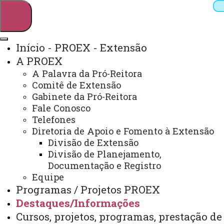
Início - PROEX - Extensão
A PROEX
Pesquisar
A Palavra da Pró-Reitora
Comitê de Extensão
Gabinete da Pró-Reitora
Fale Conosco
Webmail
Sistemas
Telefones
Telefones
Arquivo Virtual
Campus
Diretoria de Apoio e Fomento à Extensão
Divisão de Extensão
Divisão de Planejamento,
Documentação e Registro
Equipe
EDITAIS INTERNOS
Programas / Projetos PROEX
Destaques/Informações
Você está aqui:
Unioeste
PROEX
Cursos, projetos, programas, prestação de
Destaques/Informações
Editais Internos