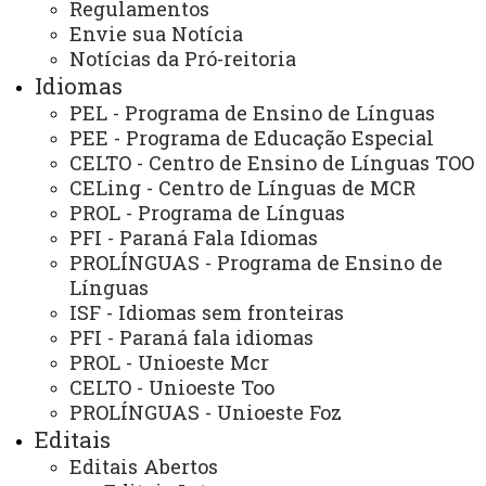
Regulamentos
Envie sua Notícia
Notícias da Pró-reitoria
ACESSE
Idiomas
Acesso Restrito (Editores do Portal)
PEL - Programa de Ensino de Línguas
PEE - Programa de Educação Especial
Arquivo Virtual
CELTO - Centro de Ensino de Línguas TOO
CELing - Centro de Línguas de MCR
Bibliotecas
PROL - Programa de Línguas
Identidade Visual
PFI - Paraná Fala Idiomas
PROLÍNGUAS - Programa de Ensino de
Mapa do Site
Línguas
Ouvidoria
ISF - Idiomas sem fronteiras
PFI - Paraná fala idiomas
Portal Office 365
PROL - Unioeste Mcr
CELTO - Unioeste Too
Sistemas
PROLÍNGUAS - Unioeste Foz
Telefones
Editais
Editais Abertos
Webmail