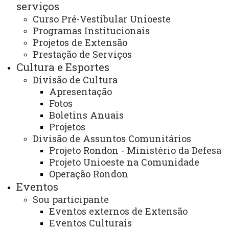
serviços
Curso Pré-Vestibular Unioeste
Programas Institucionais
Projetos de Extensão
EDITAL Nº 08/2026 – UNATI/FRANCISCO BELTRÃO
Prestação de Serviços
- RELAÇÃO DE INSCRITOS E ORDEM DE
Cultura e Esportes
ENTREVISTA REFERENTE AO PROCESSO DE
Divisão de Cultura
SELEÇÃO DE BOLSISTAS
Apresentação
Fotos
Boletins Anuais
EDITAL Nº 005/2026 - NUMAPE-
Projetos
UNIOESTE/CASCAVEL - SELEÇÃO DE BOLSISTA
ESTUDANTE DE GRADUAÇÃO EM PEDAGOGIA
Divisão de Assuntos Comunitários
Projeto Rondon - Ministério da Defesa
Projeto Unioeste na Comunidade
Operação Rondon
EDITAL Nº 07/2026 – UNATI/FRANCISCO BELTRÃO
Eventos
- RETIFICAÇÃO DO EDITAL Nº 01/2026 DO
Sou participante
PROCESSO DE SELEÇÃO DE BOLSISTAS
Eventos externos de Extensão
Eventos Culturais