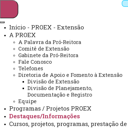
Início - PROEX - Extensão
A PROEX
Pesquisar
A Palavra da Pró-Reitora
Comitê de Extensão
Gabinete da Pró-Reitora
Fale Conosco
Webmail
Sistemas
Telefones
Telefones
Arquivo Virtual
Campus
Diretoria de Apoio e Fomento à Extensão
Divisão de Extensão
Divisão de Planejamento,
Documentação e Registro
Equipe
EDITAIS EXTERNOS
Programas / Projetos PROEX
Destaques/Informações
Você está aqui:
Unioeste
PROEX
Cursos, projetos, programas, prestação de
Destaques/Informações
Editais Externos