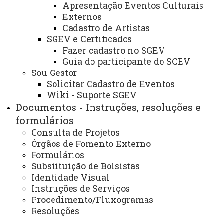
Apresentação Eventos Culturais
Externos
EDITAL N° 009/2026 - PROEX - HOMOLOGAÇÃO
Cadastro de Artistas
DAS INSCRIÇÕES DO PROCESSO DE SELEÇÃO DE
BOLSISTAS PARA ATUAÇÃO NO PROJETO DE
SGEV e Certificados
EXTENSÃO PLATAFORMA DE GOVERNANÇA DE
Fazer cadastro no SGEV
DADOS
Guia do participante do SCEV
Sou Gestor
EDITAL N° 008/2026 - PROEX - RETIFICAÇÃO DO
Solicitar Cadastro de Eventos
EDITAL N° 005/2026 DO PROCESSO DE SELEÇÃO DE
Wiki - Suporte SGEV
BOLSISTAS PARA ATUAÇÃO NO PROJETO DE
Documentos - Instruções, resoluções e
EXTENSÃO PLATAFORMA DE GOVERNANÇA DE
formulários
DADOS
Consulta de Projetos
Órgãos de Fomento Externo
EDITAL Nº 06/2026 – UNATI/FRANCISCO BELTRÃO
Formulários
- ABERTURA DE EDITAL PARA O PROCESSO DE
SELEÇÃO DE BOLSISTAS
Substituição de Bolsistas
Identidade Visual
Instruções de Serviços
Procedimento/Fluxogramas
EDITAL N° 007/2026 - PROEX - RETIFICAÇÃO DO
Resoluções
EDITAL N° 005/2026 DO PROCESSO DE SELEÇÃO DE