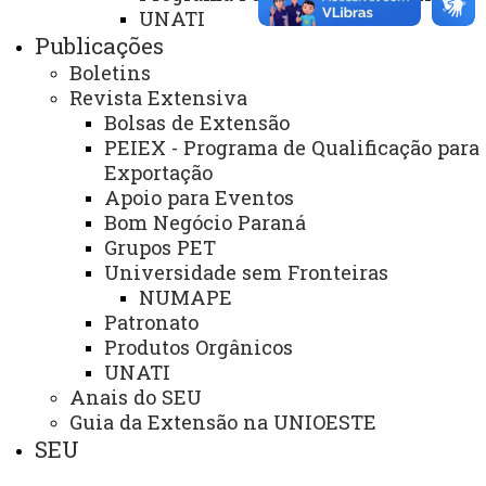
Identidade Visual
UNATI
Publicações
Mapa do Site
Boletins
Ouvidoria
Revista Extensiva
Bolsas de Extensão
Portal Office 365
PEIEX - Programa de Qualificação para
Sistemas
Exportação
Apoio para Eventos
Telefones
Bom Negócio Paraná
Webmail
Grupos PET
Universidade sem Fronteiras
NUMAPE
Patronato
REITORIA
Produtos Orgânicos
Secretaria Geral
UNATI
Anais do SEU
Gabinete Reitoria
Guia da Extensão na UNIOESTE
Secretaria dos Conselhos Superiores
SEU