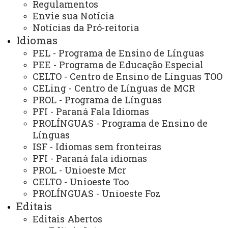
Regulamentos
BOLSISTAS PARA ATUAÇÃO NO PROJETO DE
Envie sua Notícia
EXTENSÃO PLATAFORMA DE GOVERNANÇA DE
Notícias da Pró-reitoria
DADOS
Idiomas
PEL - Programa de Ensino de Línguas
EDITAL Nº 04/2026 - NUMAPE-UNIOESTE/TOLEDO
PEE - Programa de Educação Especial
- RESULTADO E CLASSIFICAÇÃO DO PROCESSO
SELETIVO PARA BOLSISTA ESTUDANTE DE
CELTO - Centro de Ensino de Línguas TOO
GRADUAÇÃO - DIREITO
CELing - Centro de Línguas de MCR
PROL - Programa de Línguas
PFI - Paraná Fala Idiomas
EDITAL N°005/2026 - UNATI/FB - CONVOCAÇÃO
PROLÍNGUAS - Programa de Ensino de
PARA APRESENTAÇÃO DE DOCUMENTOS
Línguas
ISF - Idiomas sem fronteiras
PFI - Paraná fala idiomas
PROL - Unioeste Mcr
CELTO - Unioeste Too
EDITAL N° 006/2026 - PROEX - RETIFICAÇÃO DO
PROLÍNGUAS - Unioeste Foz
EDITAL N° 005/2026 DO PROCESSO DE SELEÇÃO DE
Editais
BOLSISTAS PARA ATUAÇÃO NO PROJETO DE
EXTENSÃO PLATAFORMA DE GOVERNANÇA DE
Editais Abertos
DADOS