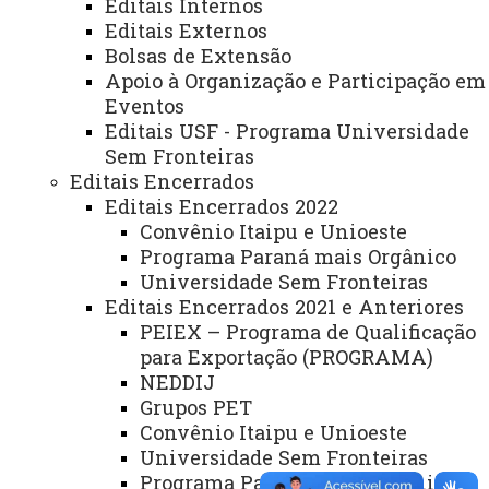
Editais Internos
Editais Externos
PREV
3
4
5
6
7
8
9
10
11
12
NEXT
Bolsas de Extensão
Apoio à Organização e Participação em
Eventos
Editais USF - Programa Universidade
Sem Fronteiras
Você está aqui:
Unioeste
PROEX
Destaques/Informações
Editais Externos
Editais Encerrados
Editais Encerrados 2022
Convênio Itaipu e Unioeste
Programa Paraná mais Orgânico
Universidade Sem Fronteiras
Editais Encerrados 2021 e Anteriores
PEIEX – Programa de Qualificação
ACESSE
para Exportação (PROGRAMA)
Acesso Restrito (Editores do Portal)
NEDDIJ
Grupos PET
Arquivo Virtual
Convênio Itaipu e Unioeste
Bibliotecas
Universidade Sem Fronteiras
Programa Paraná mais Orgânico