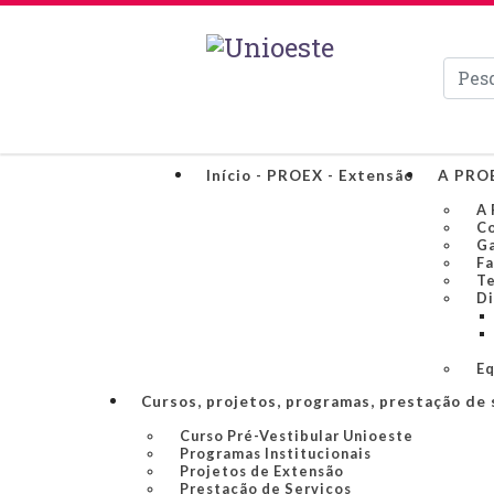
Pesqui
Início - PROEX - Extensão
A PRO
A 
Co
Ga
Fa
Te
Di
Eq
Cursos, projetos, programas, prestação de 
Curso Pré-Vestibular Unioeste
Programas Institucionais
Projetos de Extensão
Prestação de Serviços