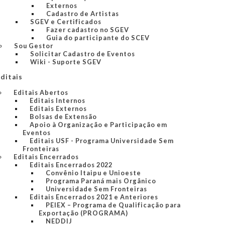
Externos
Cadastro de Artistas
SGEV e Certificados
Fazer cadastro no SGEV
Guia do participante do SCEV
Sou Gestor
Solicitar Cadastro de Eventos
Wiki - Suporte SGEV
ditais
Editais Abertos
Editais Internos
Editais Externos
Bolsas de Extensão
Apoio à Organização e Participação em
Eventos
Editais USF - Programa Universidade Sem
Fronteiras
Editais Encerrados
Editais Encerrados 2022
Convênio Itaipu e Unioeste
Programa Paraná mais Orgânico
Universidade Sem Fronteiras
Editais Encerrados 2021 e Anteriores
PEIEX – Programa de Qualificação para
Exportação (PROGRAMA)
NEDDIJ