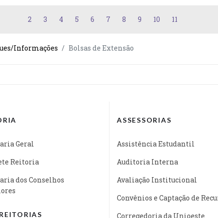
2
3
4
5
6
7
8
9
10
11
ues/Informações
Bolsas de Extensão
ORIA
ASSESSORIAS
aria Geral
Assistência Estudantil
te Reitoria
Auditoria Interna
aria dos Conselhos
Avaliação Institucional
iores
Convênios e Captação de Recu
REITORIAS
Corregedoria da Unioeste