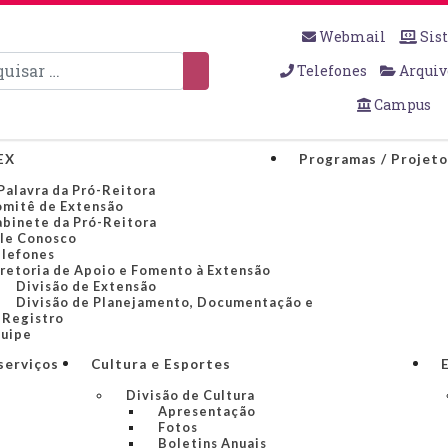
Webmail
Sis
sar
Telefones
Arquiv
Campus
EX
Programas / Projet
Palavra da Pró-Reitora
mitê de Extensão
binete da Pró-Reitora
le Conosco
lefones
retoria de Apoio e Fomento à Extensão
Divisão de Extensão
Divisão de Planejamento, Documentação e
Registro
uipe
serviços
Cultura e Esportes
Divisão de Cultura
Apresentação
Fotos
Boletins Anuais