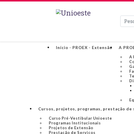
Pesqui
Início - PROEX - Extensão
A PRO
A 
Co
Ga
Fa
Te
Di
Eq
Cursos, projetos, programas, prestação de 
Curso Pré-Vestibular Unioeste
Programas Institucionais
Projetos de Extensão
Prestação de Serviços