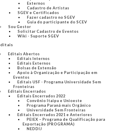
Externos
Cadastro de Artistas
SGEV e Certificados
Fazer cadastro no SGEV
Guia do participante do SCEV
Sou Gestor
Solicitar Cadastro de Eventos
Wiki - Suporte SGEV
ditais
Editais Abertos
Editais Internos
Editais Externos
Bolsas de Extensão
Apoio à Organização e Participação em
Eventos
Editais USF - Programa Universidade Sem
Fronteiras
Editais Encerrados
Editais Encerrados 2022
Convênio Itaipu e Unioeste
Programa Paraná mais Orgânico
Universidade Sem Fronteiras
Editais Encerrados 2021 e Anteriores
PEIEX – Programa de Qualificação para
Exportação (PROGRAMA)
NEDDIJ