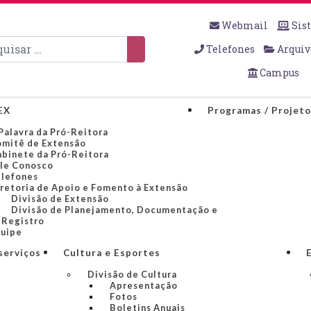
Webmail
Sis
sar
Telefones
Arquiv
Campus
EX
Programas / Projet
Palavra da Pró-Reitora
mitê de Extensão
binete da Pró-Reitora
le Conosco
lefones
retoria de Apoio e Fomento à Extensão
Divisão de Extensão
Divisão de Planejamento, Documentação e
Registro
uipe
serviços
Cultura e Esportes
Divisão de Cultura
Apresentação
Fotos
Boletins Anuais