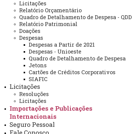
Licitações
ACESSE
Relatório Orçamentário
Acesso Restrito (Editores do Portal)
Quadro de Detalhamento de Despesa - QDD
Relatório Patrimonial
Arquivo Virtual
Doações
Bibliotecas
Despesas
Despesas a Partir de 2021
Identidade Visual
Despesas - Unioeste
Quadro de Detalhamento de Despesa
Mapa do Site
Jetons
Ouvidoria
Cartões de Créditos Corporativos
SIAFIC
Portal Office 365
Licitações
Sistemas
Resoluções
Licitações
Telefones
Importações e Publicações
Webmail
Internacionais
Seguro Pessoal
Fale Conosco