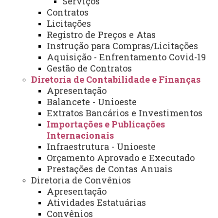
Serviços
PUBLICAÇÕES
Contratos
INTERNACIONAIS
Licitações
Registro de Preços e Atas
Instrução para Compras/Licitações
Você está aqui:
Unioeste
Administração e Finanças
Aquisição - Enfrentamento Covid-19
Diretorias
Diretoria de Contabilidade e Finanças
Importações e Publicações Internacionais
Gestão de Contratos
Diretoria de Contabilidade e Finanças
Apresentação
Balancete - Unioeste
Extratos Bancários e Investimentos
Importações e Publicações
Internacionais
Título
Ace
Infraestrutura - Unioeste
sso
Orçamento Aprovado e Executado
Prestações de Contas Anuais
Modelo Proforma - Equipamento
Diretoria de Convênios
Apresentação
Atividades Estatuárias
Modelo Proforma - Publicação
Convênios