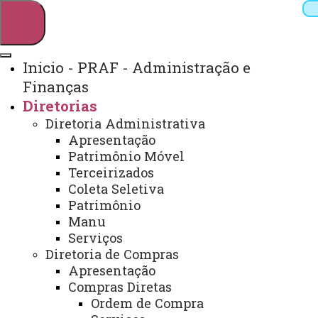
Inicio - PRAF - Administração e
Finanças
Pesquisar
Diretorias
Diretoria Administrativa
Apresentação
Webmail
Sistemas
Telefones
Patrimônio Móvel
Terceirizados
Arquivo Virtual
Campus
Coleta Seletiva
Patrimônio
Manu
Serviços
Início
Diretoria de Compras
PRAF
Compras
Convênios
Documentos
Licitaçõe
Apresentação
Compras Diretas
Ordem de Compra
IMPORTAÇÕES E