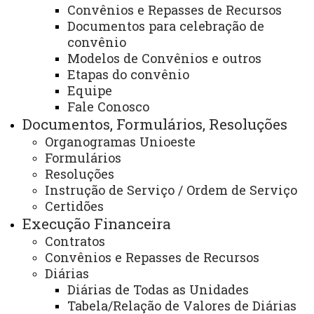
Convênios e Repasses de Recursos
Orientações para dar inicio ao processo
Documentos para celebração de
de importação
convênio
Modelos de Convênios e outros
Etapas do convênio
Dados Proforma
Equipe
Fale Conosco
Documentos, Formulários, Resoluções
ATUALIZAÇÃO MAIS RECENTE: 23 DE SETEMBRO
DE 2021
Organogramas Unioeste
ACESSOS: 7320
Formulários
Resoluções
Instrução de Serviço / Ordem de Serviço
Você está aqui:
Unioeste
Administração e Finanças
Certidões
Diretorias
Diretoria de Contabilidade e Finanças
Execução Financeira
Importações e Publicações Internacionais
Contratos
Convênios e Repasses de Recursos
Diárias
Diárias de Todas as Unidades
Tabela/Relação de Valores de Diárias