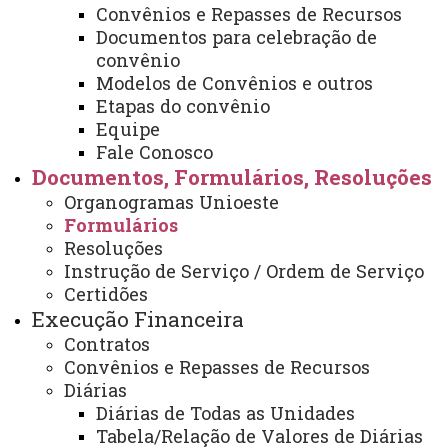
Solicitação de serviço de transporte
Convênios e Repasses de Recursos
Solicitação de compras ou serviços por meio de
Documentos para celebração de
convênio
adiantamento
Modelos de Convênios e outros
Solicitação de Diárias Nacionais
Etapas do convênio
Solicitação de Diárias Internacionais
Equipe
Solicitação de Diárias para Reitor
Fale Conosco
Documentos, Formulários, Resoluções
Solicitação de Diárias Nacionais com Recursos
Organogramas Unioeste
Federais
Formulários
Solicitação de Diárias Internacionais com Recursos
Resoluções
Federais
Instrução de Serviço / Ordem de Serviço
Solicitação de envio de Sedex
Certidões
Execução Financeira
ATUALIZAÇÃO MAIS RECENTE: 08 DE JUNHO DE
2026
Contratos
ACESSOS: 29512
Convênios e Repasses de Recursos
Diárias
Diárias de Todas as Unidades
Você está aqui:
Unioeste
Administração e Finanças
Tabela/Relação de Valores de Diárias
Documentos, Formulários, Resoluções