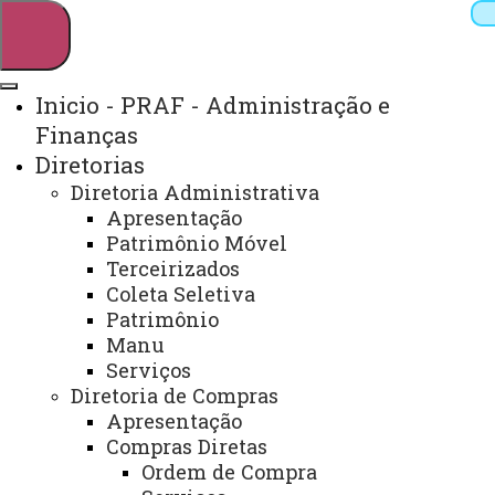
Inicio - PRAF - Administração e
Finanças
Pesquisar
Diretorias
Diretoria Administrativa
Apresentação
Webmail
Sistemas
Telefones
Patrimônio Móvel
Terceirizados
Arquivo Virtual
Campus
Coleta Seletiva
Patrimônio
Manu
Serviços
Início
Diretoria de Compras
PRAF
Compras
Convênios
Documentos
Licitaçõe
Apresentação
Compras Diretas
Ordem de Compra
FORMULÁRIOS