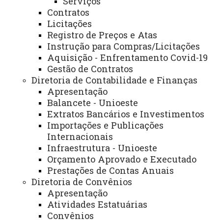
Serviços
Contratos
Você está aqui:
Unioeste
Administração e Finanças
Licitações
Documentos, Formulários, Resoluções
Registro de Preços e Atas
Formulários
Instrução para Compras/Licitações
Aquisição - Enfrentamento Covid-19
Gestão de Contratos
Diretoria de Contabilidade e Finanças
Apresentação
Balancete - Unioeste
Minuta de Edital/Contrato - Obras e Serviços de
Extratos Bancários e Investimentos
Engenharia
Importações e Publicações
Formulário reserva de auditório
Internacionais
I
nstrução de Serviço nº 006/2023-PRAF
, que
Infraestrutura - Unioeste
Orçamento Aprovado e Executado
altera os valores das despesas de alimentação e
Prestações de Contas Anuais
hospedagem.
Diretoria de Convênios
Solicitação de passagem
AÉREA
Apresentação
Solicitação de passagem
RODOVIÁRIA
Atividades Estatuárias
Convênios