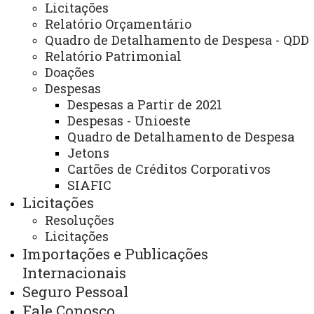
Licitações
Formulários
Relatório Orçamentário
Quadro de Detalhamento de Despesa - QDD
Relatório Patrimonial
Doações
Despesas
Despesas a Partir de 2021
ACESSE
Despesas - Unioeste
Acesso Restrito (Editores do Portal)
Quadro de Detalhamento de Despesa
Jetons
Arquivo Virtual
Cartões de Créditos Corporativos
Bibliotecas
SIAFIC
Licitações
Identidade Visual
Resoluções
Licitações
Mapa do Site
Importações e Publicações
Ouvidoria
Internacionais
Portal Office 365
Seguro Pessoal
Fale Conosco
Sistemas