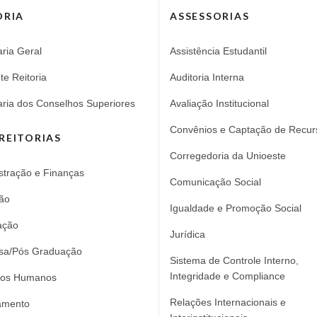
ORIA
ASSESSORIAS
aria Geral
Assistência Estudantil
te Reitoria
Auditoria Interna
aria dos Conselhos Superiores
Avaliação Institucional
Convênios e Captação de Recur
REITORIAS
Corregedoria da Unioeste
stração e Finanças
Comunicação Social
ão
Igualdade e Promoção Social
ação
Jurídica
sa/Pós Graduação
Sistema de Controle Interno,
Integridade e Compliance
sos Humanos
Relações Internacionais e
amento