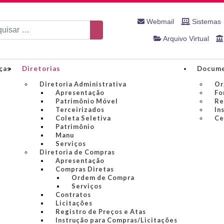
Webmail
Sistemas
sar
Arquivo Virtual
ças
Diretorias
Docume
Diretoria Administrativa
Or
Apresentação
Fo
Patrimônio Móvel
Re
Terceirizados
In
Coleta Seletiva
Ce
Patrimônio
Manu
Serviços
Diretoria de Compras
Apresentação
Compras Diretas
Ordem de Compra
Serviços
Contratos
Licitações
Registro de Preços e Atas
Instrução para Compras/Licitações