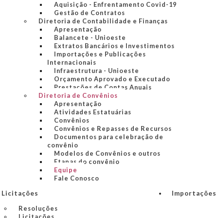
Aquisição - Enfrentamento Covid-19
Gestão de Contratos
Diretoria de Contabilidade e Finanças
Apresentação
Balancete - Unioeste
Extratos Bancários e Investimentos
Importações e Publicações
Internacionais
Infraestrutura - Unioeste
Orçamento Aprovado e Executado
Prestações de Contas Anuais
Diretoria de Convênios
Apresentação
Atividades Estatuárias
Convênios
Convênios e Repasses de Recursos
Documentos para celebração de
convênio
Modelos de Convênios e outros
Etapas do convênio
Equipe
Fale Conosco
Licitações
Importações 
Resoluções
Licitações