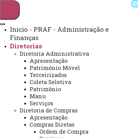
Inicio - PRAF - Administração e
Finanças
Pesquisar
Diretorias
Diretoria Administrativa
Apresentação
Webmail
Sistemas
Telefones
Patrimônio Móvel
Terceirizados
Arquivo Virtual
Campus
Coleta Seletiva
Patrimônio
Manu
Serviços
Início
Diretoria de Compras
PRAF
Compras
Convênios
Documentos
Licitaçõe
Apresentação
Compras Diretas
Ordem de Compra
APRESENTAÇÃO