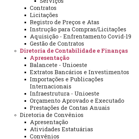
Serviços
Contratos
Você está aqui:
Unioeste
Administração e Finanças
Licitações
Diretorias
Diretoria de Contabilidade e Finanças
Registro de Preços e Atas
Apresentação
Instrução para Compras/Licitações
Aquisição - Enfrentamento Covid-19
Gestão de Contratos
Diretoria de Contabilidade e Finanças
Apresentação
Balancete - Unioeste
Atenção empresas que prestam serviços à
Extratos Bancários e Investimentos
Unioeste!
Importações e Publicações
O "Comprovante Anual de Rendimentos Pagos ou
Internacionais
Creditados e de Retenção de Imposto de Renda na Fonte
Infraestrutura - Unioeste
Orçamento Aprovado e Executado
– Pessoa Jurídica, está disponível no link:
Prestações de Contas Anuais
https://midas.unioeste.br/sgrf/servicos
Diretoria de Convênios
Dúvidas entrar em contato pelo telefone (45) 3220-
Apresentação
3068
Atividades Estatuárias
Convênios
Divisão de Contabilidade - Reitoria