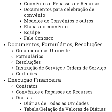
Convênios e Repasses de Recursos
Documentos para celebração de
convênio
Compete à Diretoria de Contabilidade e Finanças
Modelos de Convênios e outros
Etapas do convênio
além das atribuições previstas para o cargo de Diretor
Equipe
de Pró-Reitoria: manter o registro contábil de todos os
Fale Conosco
atos e fatos administrativos que criem ou extingam
Documentos, Formulários, Resoluções
direitos e obrigações, ou ainda possam ter repercussão
Organogramas Unioeste
imediata ou mediata sobre o patrimônio da
Formulários
Universidade; manter o controle da execução
Resoluções
Instrução de Serviço / Ordem de Serviço
orçamentária em estreita obediência ao cronograma de
Certidões
desembolso; levantar balancetes mensais e o balanço
Execução Financeira
geral da Universidade, providenciando suas remessas
Contratos
aos órgãos competentes; cumprir as normas e os
Convênios e Repasses de Recursos
princípios contábeis, visando à proteção e ao controle da
Diárias
Diárias de Todas as Unidades
situação patrimonial, financeira e orçamentária da
Tabela/Relação de Valores de Diárias
Universidade; acompanhar, controlar e classificar todas