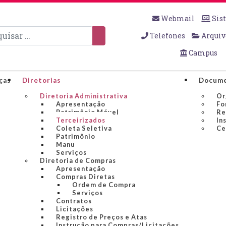
Webmail
Sis
sar
Telefones
Arquiv
Campus
ças
Diretorias
Docume
Diretoria Administrativa
Or
Apresentação
Fo
Patrimônio Móvel
Re
Terceirizados
In
Coleta Seletiva
Ce
Patrimônio
Manu
Serviços
Diretoria de Compras
Apresentação
Compras Diretas
Ordem de Compra
Serviços
Contratos
Licitações
Registro de Preços e Atas
Instrução para Compras/Licitações