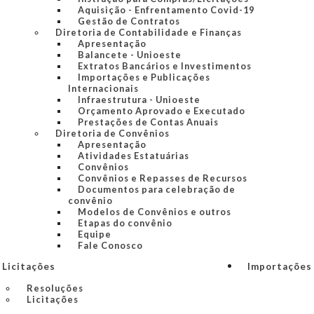
Aquisição - Enfrentamento Covid-19
Gestão de Contratos
Diretoria de Contabilidade e Finanças
Apresentação
Balancete - Unioeste
Extratos Bancários e Investimentos
Importações e Publicações
Internacionais
Infraestrutura - Unioeste
Orçamento Aprovado e Executado
Prestações de Contas Anuais
Diretoria de Convênios
Apresentação
Atividades Estatuárias
Convênios
Convênios e Repasses de Recursos
Documentos para celebração de
convênio
Modelos de Convênios e outros
Etapas do convênio
Equipe
Fale Conosco
Licitações
Importações 
Resoluções
Licitações