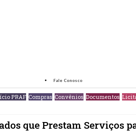
Fale Conosco
ício PRAF
Compras
Convênios
Documentos
Licit
zados que Prestam Serviços 