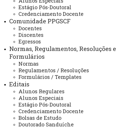
Alunos Especiais
Estágio Pós-Doutoral
Contato - PPGSCF
Credenciamento Docente
Comunidade PPGSCF
Docentes
Discentes
Contato:
Egressos
/
(45) 3576-8142
Normas, Regulamentos, Resoluções e
Redes Sociais:
Formulários
Instagram: @foz.ppgscf
Normas
Regulamentos / Resoluções
E-mail:
Formulários / Templates
foz.ppgscf@unioeste.br
Editais
ATUALIZAÇÃO MAIS RECENTE: 06 DE ABRIL DE
Alunos Regulares
2026
ACESSOS: 65206
Alunos Especiais
Estágio Pós-Doutoral
Credenciamento Docente
Bolsas de Estudo
Contato:
Doutorado Sanduíche
/
(45) 3576-8142