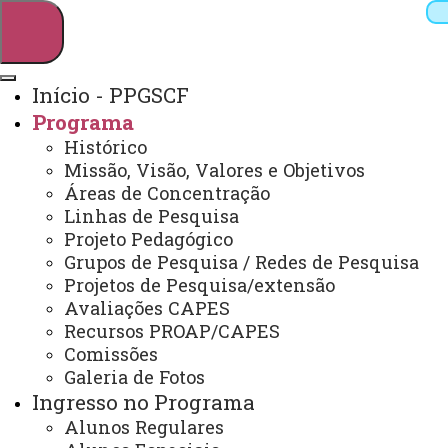
Início - PPGSCF
Programa
Pesquisar
Histórico
Missão, Visão, Valores e Objetivos
Áreas de Concentração
Linhas de Pesquisa
Webmail
Sistemas
Telefones
Projeto Pedagógico
Arquivo Virtual
Campus
Grupos de Pesquisa / Redes de Pesquisa
Projetos de Pesquisa/extensão
Avaliações CAPES
Recursos PROAP/CAPES
Comissões
Galeria de Fotos
Mestrado e Doutorado em Sociedade, Cultura e
Fronteiras
Ingresso no Programa
Alunos Regulares