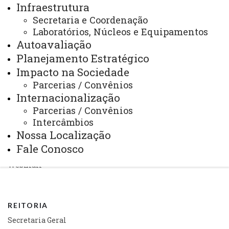
Infraestrutura
Arquivo Virtual
Secretaria e Coordenação
Laboratórios, Núcleos e Equipamentos
Bibliotecas
Autoavaliação
Identidade Visual
Planejamento Estratégico
Impacto na Sociedade
Mapa do Site
Parcerias / Convênios
Ouvidoria
Internacionalização
Portal Office 365
Parcerias / Convênios
Intercâmbios
Sistemas
Nossa Localização
Telefones
Fale Conosco
Webmail
REITORIA
Secretaria Geral