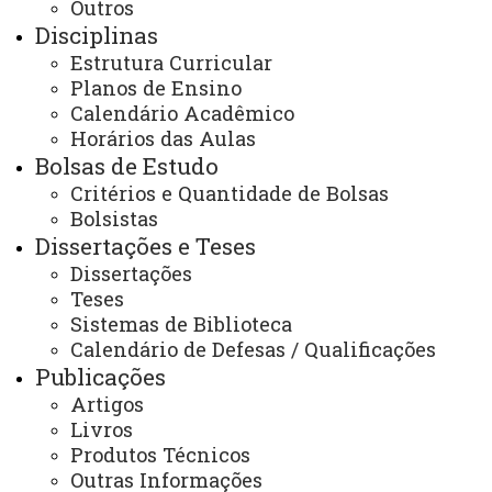
Outros
Redes Sociais:
Instagram: @foz.ppgscf
Disciplinas
E-mail:
Estrutura Curricular
foz.ppgscf@unioeste.br
Planos de Ensino
Calendário Acadêmico
Horários das Aulas
Você está aqui:
Unioeste
Bolsas de Estudo
PPGSCF - Pós-graduação em Sociedade, Cultura e
Fronteiras - Foz do Iguaçu
Critérios e Quantidade de Bolsas
Programa
Notícias
PRPPG
Pós-Graduação
Bolsistas
Stricto Sensu - Mestrado e Doutorado
Programas
Dissertações e Teses
Foz do Iguaçu
Sociedade, Cultura e Fronteiras - PPGSCF
Dissertações
Contato - PPGSCF
Contato - PPGSCF
Teses
Sistemas de Biblioteca
Calendário de Defesas / Qualificações
Publicações
Artigos
Livros
ACESSE
Produtos Técnicos
Outras Informações
Acesso Restrito (Editores do Portal)