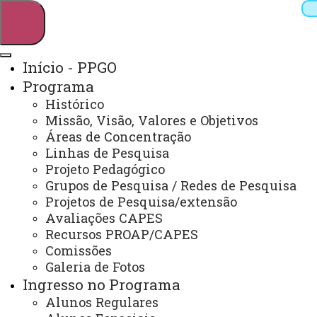
Início - PPGO
Programa
Pesquisar
Histórico
Missão, Visão, Valores e Objetivos
Áreas de Concentração
Linhas de Pesquisa
Webmail
Sistemas
Telefones
Projeto Pedagógico
Arquivo Virtual
Campus
Grupos de Pesquisa / Redes de Pesquisa
Projetos de Pesquisa/extensão
Avaliações CAPES
Recursos PROAP/CAPES
Comissões
Galeria de Fotos
Mestrado em Odontologia
Ingresso no Programa
Alunos Regulares