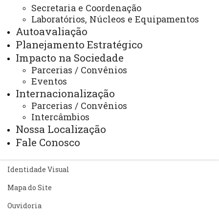
Secretaria e Coordenação
Você está aqui:
Unioeste
Laboratórios, Núcleos e Equipamentos
PPGO - Pós Graduação em Odontologia - Cascavel
Editais
Estágio Pós-Doutoral
Autoavaliação
Planejamento Estratégico
Impacto na Sociedade
Parcerias / Convênios
Eventos
Internacionalização
ACESSE
Parcerias / Convênios
Acesso Restrito (Editores do Portal)
Intercâmbios
Nossa Localização
Arquivo Virtual
Fale Conosco
Bibliotecas
Identidade Visual
Mapa do Site
Ouvidoria