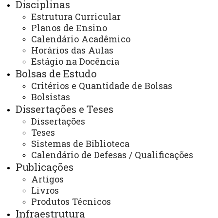
Disciplinas
Edital 32/2017 - Seleção de PNPD
08 de
Estrutura Curricular
novembro de
Planos de Ensino
2017
Calendário Acadêmico
Edital 31/2017 - Homologação de inscrição
07 de
Horários das Aulas
novembro de
de aluno PNPD/Capes
Estágio na Docência
2017
Bolsas de Estudo
Edital 25-2017 - Seleção de PNPD
09 de
Critérios e Quantidade de Bolsas
outubro de
2017
Bolsistas
Dissertações e Teses
Dissertações
Contato:
Teses
(45) 3220-3159
Horários de Atendimento:
Sistemas de Biblioteca
Segunda à sexta
Calendário de Defesas / Qualificações
08:00 às 12:00
Publicações
13:00 às 17:00
E-mails:
Artigos
cascavel.mestradoodonto@unioeste.br
Livros
ppgounioeste@gmail.com
Produtos Técnicos
Infraestrutura