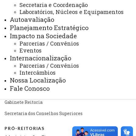
Mapa do Site
Secretaria e Coordenação
Laboratórios, Núcleos e Equipamentos
Ouvidoria
Autoavaliação
Portal Office 365
Planejamento Estratégico
Impacto na Sociedade
Sistemas
Parcerias / Convênios
Telefones
Eventos
Internacionalização
Webmail
Parcerias / Convênios
Intercâmbios
Nossa Localização
REITORIA
Fale Conosco
Secretaria Geral
Gabinete Reitoria
Secretaria dos Conselhos Superiores
PRÓ-REITORIAS