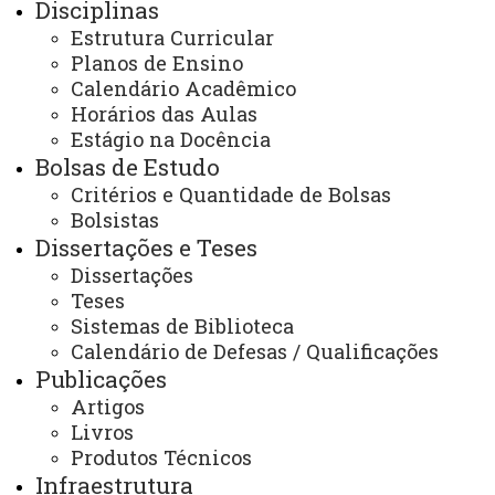
Disciplinas
ppgounioeste@gmail.com
Estrutura Curricular
Planos de Ensino
Você está aqui:
Unioeste
Calendário Acadêmico
PPGO - Pós Graduação em Odontologia - Cascavel
Horários das Aulas
Editais
Estágio Pós-Doutoral
Estágio na Docência
Edital 02/2019 - Seleção de PNPD
Bolsas de Estudo
Critérios e Quantidade de Bolsas
Bolsistas
Dissertações e Teses
Dissertações
Teses
ACESSE
Sistemas de Biblioteca
Acesso Restrito (Editores do Portal)
Calendário de Defesas / Qualificações
Publicações
Arquivo Virtual
Artigos
Bibliotecas
Livros
Produtos Técnicos
Identidade Visual
Infraestrutura