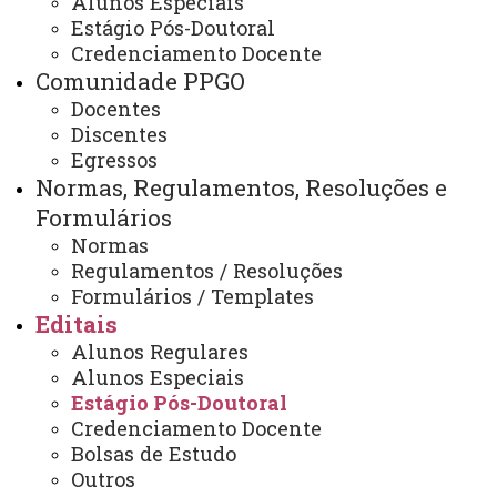
Alunos Especiais
Edital 02/2019 - Seleção de PNPD
Estágio Pós-Doutoral
Credenciamento Docente
Comunidade PPGO
Docentes
Edital 02/2019-PPGO - Seleção de PNPD
.DOC
Discentes
Egressos
Edital 02/2019-PPGO - Seleção de PNPD
.PDF
Normas, Regulamentos, Resoluções e
ATUALIZAÇÃO MAIS RECENTE: 28 DE OUTUBRO DE
Formulários
2024
Normas
ACESSOS: 1117
Regulamentos / Resoluções
Formulários / Templates
Editais
Contato:
Alunos Regulares
(45) 3220-3159
Alunos Especiais
Horários de Atendimento:
Estágio Pós-Doutoral
Segunda à sexta
08:00 às 12:00
Credenciamento Docente
13:00 às 17:00
Bolsas de Estudo
E-mails:
Outros
cascavel.mestradoodonto@unioeste.br