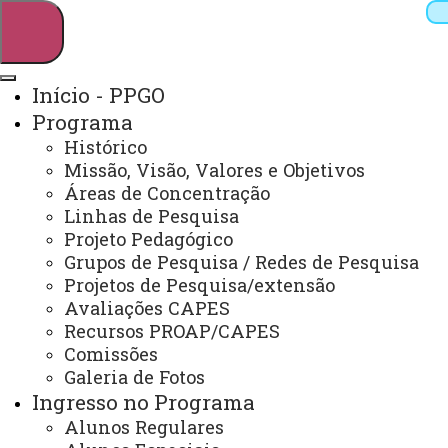
Início - PPGO
Programa
Pesquisar
Histórico
Missão, Visão, Valores e Objetivos
Áreas de Concentração
Linhas de Pesquisa
Webmail
Sistemas
Telefones
Projeto Pedagógico
Arquivo Virtual
Campus
Grupos de Pesquisa / Redes de Pesquisa
Projetos de Pesquisa/extensão
Avaliações CAPES
Recursos PROAP/CAPES
Comissões
Galeria de Fotos
Mestrado em Odontologia
Ingresso no Programa
Alunos Regulares