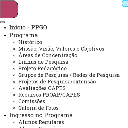
Início - PPGO
Programa
Pesquisar
Histórico
Missão, Visão, Valores e Objetivos
Áreas de Concentração
Linhas de Pesquisa
Webmail
Sistemas
Telefones
Projeto Pedagógico
Arquivo Virtual
Campus
Grupos de Pesquisa / Redes de Pesquisa
Projetos de Pesquisa/extensão
Avaliações CAPES
Recursos PROAP/CAPES
Comissões
Galeria de Fotos
Mestrado em Odontologia
Ingresso no Programa
Alunos Regulares