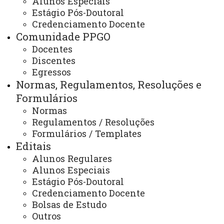
Alunos Especiais
Livros
Estágio Pós-Doutoral
Credenciamento Docente
Comunidade PPGO
Docentes
ATUALIZAÇÃO MAIS RECENTE: 24 DE OUTUBRO DE
2024
Discentes
ACESSOS: 620
Egressos
Normas, Regulamentos, Resoluções e
Formulários
Contato:
Normas
(45) 3220-3159
Regulamentos / Resoluções
Horários de Atendimento:
Formulários / Templates
Segunda à sexta
Editais
08:00 às 12:00
13:00 às 17:00
Alunos Regulares
E-mails:
Alunos Especiais
cascavel.mestradoodonto@unioeste.br
Estágio Pós-Doutoral
ppgounioeste@gmail.com
Credenciamento Docente
Bolsas de Estudo
Outros
Você está aqui:
Unioeste