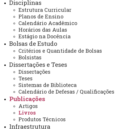
Disciplinas
PPGO - Pós Graduação em Odontologia - Cascavel
Publicações
Livros
Estrutura Curricular
Planos de Ensino
Calendário Acadêmico
Horários das Aulas
Estágio na Docência
Bolsas de Estudo
ACESSE
Critérios e Quantidade de Bolsas
Bolsistas
Acesso Restrito (Editores do Portal)
Dissertações e Teses
Arquivo Virtual
Dissertações
Teses
Bibliotecas
Sistemas de Biblioteca
Identidade Visual
Calendário de Defesas / Qualificações
Publicações
Mapa do Site
Artigos
Ouvidoria
Livros
Produtos Técnicos
Portal Office 365
Infraestrutura