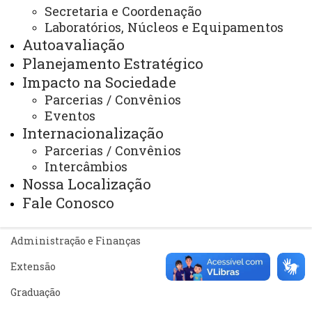
Sistemas
Secretaria e Coordenação
Laboratórios, Núcleos e Equipamentos
Telefones
Autoavaliação
Webmail
Planejamento Estratégico
Impacto na Sociedade
Parcerias / Convênios
Eventos
REITORIA
Internacionalização
Secretaria Geral
Parcerias / Convênios
Gabinete Reitoria
Intercâmbios
Nossa Localização
Secretaria dos Conselhos Superiores
Fale Conosco
PRÓ-REITORIAS
Administração e Finanças
Extensão
Graduação