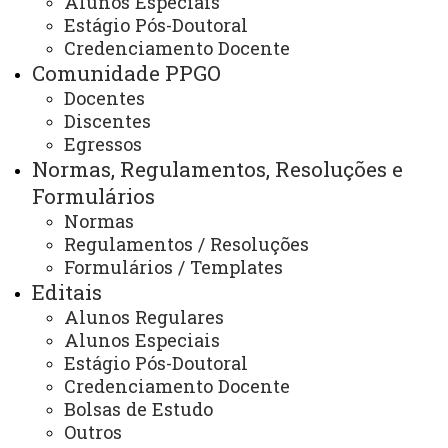
Alunos Especiais
Comissões
Estágio Pós-Doutoral
Credenciamento Docente
Comunidade PPGO
Docentes
ATUALIZAÇÃO MAIS RECENTE: 23 DE OUTUBRO DE
2024
Discentes
ACESSOS: 755
Egressos
Normas, Regulamentos, Resoluções e
Formulários
Contato:
Normas
(45) 3220-3159
Regulamentos / Resoluções
Horários de Atendimento:
Formulários / Templates
Segunda à sexta
Editais
08:00 às 12:00
13:00 às 17:00
Alunos Regulares
E-mails:
Alunos Especiais
cascavel.mestradoodonto@unioeste.br
Estágio Pós-Doutoral
ppgounioeste@gmail.com
Credenciamento Docente
Bolsas de Estudo
Outros
Você está aqui:
Unioeste