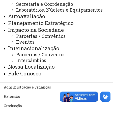
Sistemas
Secretaria e Coordenação
Laboratórios, Núcleos e Equipamentos
Telefones
Autoavaliação
Webmail
Planejamento Estratégico
Impacto na Sociedade
Parcerias / Convênios
Eventos
REITORIA
Internacionalização
Secretaria Geral
Parcerias / Convênios
Gabinete Reitoria
Intercâmbios
Nossa Localização
Secretaria dos Conselhos Superiores
Fale Conosco
PRÓ-REITORIAS
Administração e Finanças
Extensão
Graduação