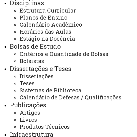
Disciplinas
PPGO - Pós Graduação em Odontologia - Cascavel
Programa
Comissões
Estrutura Curricular
Planos de Ensino
Calendário Acadêmico
Horários das Aulas
Estágio na Docência
Bolsas de Estudo
ACESSE
Critérios e Quantidade de Bolsas
Bolsistas
Acesso Restrito (Editores do Portal)
Dissertações e Teses
Arquivo Virtual
Dissertações
Teses
Bibliotecas
Sistemas de Biblioteca
Identidade Visual
Calendário de Defesas / Qualificações
Publicações
Mapa do Site
Artigos
Ouvidoria
Livros
Produtos Técnicos
Portal Office 365
Infraestrutura