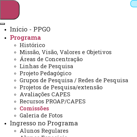
Início - PPGO
Programa
Pesquisar
Histórico
Missão, Visão, Valores e Objetivos
Áreas de Concentração
Linhas de Pesquisa
Webmail
Sistemas
Telefones
Projeto Pedagógico
Arquivo Virtual
Campus
Grupos de Pesquisa / Redes de Pesquisa
Projetos de Pesquisa/extensão
Avaliações CAPES
Recursos PROAP/CAPES
Comissões
Galeria de Fotos
Mestrado em Odontologia
Ingresso no Programa
Alunos Regulares