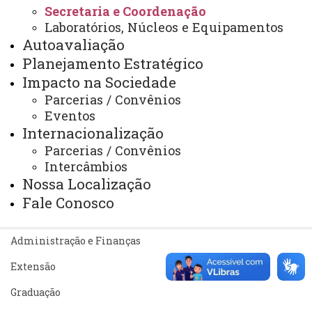
Sistemas
Secretaria e Coordenação
Laboratórios, Núcleos e Equipamentos
Telefones
Autoavaliação
Webmail
Planejamento Estratégico
Impacto na Sociedade
Parcerias / Convênios
Eventos
REITORIA
Internacionalização
Secretaria Geral
Parcerias / Convênios
Gabinete Reitoria
Intercâmbios
Nossa Localização
Secretaria dos Conselhos Superiores
Fale Conosco
PRÓ-REITORIAS
Administração e Finanças
Extensão
Graduação