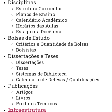
Disciplinas
PPGO - Pós Graduação em Odontologia - Cascavel
Infraestrutura
Secretaria e Coordenação
Estrutura Curricular
Planos de Ensino
Calendário Acadêmico
Horários das Aulas
Estágio na Docência
Bolsas de Estudo
ACESSE
Critérios e Quantidade de Bolsas
Bolsistas
Acesso Restrito (Editores do Portal)
Dissertações e Teses
Arquivo Virtual
Dissertações
Teses
Bibliotecas
Sistemas de Biblioteca
Identidade Visual
Calendário de Defesas / Qualificações
Publicações
Mapa do Site
Artigos
Ouvidoria
Livros
Produtos Técnicos
Portal Office 365
Infraestrutura