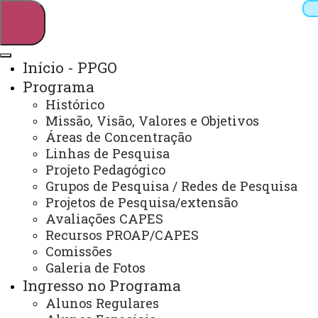
Início - PPGO
Programa
Pesquisar
Histórico
Missão, Visão, Valores e Objetivos
Áreas de Concentração
Linhas de Pesquisa
Webmail
Sistemas
Telefones
Projeto Pedagógico
Arquivo Virtual
Campus
Grupos de Pesquisa / Redes de Pesquisa
Projetos de Pesquisa/extensão
Avaliações CAPES
Recursos PROAP/CAPES
Comissões
Galeria de Fotos
Mestrado em Odontologia
Ingresso no Programa
Alunos Regulares