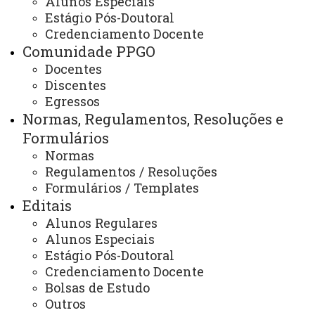
Alunos Especiais
Secretaria e Coordenação
Estágio Pós-Doutoral
Credenciamento Docente
Comunidade PPGO
Docentes
ATUALIZAÇÃO MAIS RECENTE: 24 DE OUTUBRO DE
2024
Discentes
ACESSOS: 644
Egressos
Normas, Regulamentos, Resoluções e
Formulários
Contato:
Normas
(45) 3220-3159
Regulamentos / Resoluções
Horários de Atendimento:
Formulários / Templates
Segunda à sexta
Editais
08:00 às 12:00
13:00 às 17:00
Alunos Regulares
E-mails:
Alunos Especiais
cascavel.mestradoodonto@unioeste.br
Estágio Pós-Doutoral
ppgounioeste@gmail.com
Credenciamento Docente
Bolsas de Estudo
Outros
Você está aqui:
Unioeste