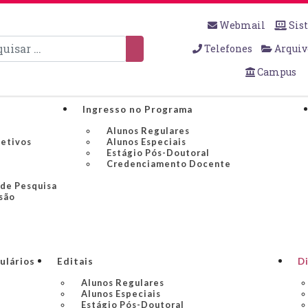
Webmail
Sis
sar
Telefones
Arquiv
Campus
Ingresso no Programa
Alunos Regulares
jetivos
Alunos Especiais
Estágio Pós-Doutoral
Credenciamento Docente
 de Pesquisa
são
ulários
Editais
Di
Alunos Regulares
Alunos Especiais
Estágio Pós-Doutoral