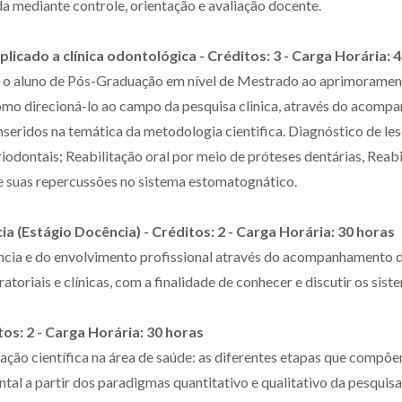
 mediante controle, orientação e avaliação docente.
icado a clínica odontológica - Créditos: 3 - Carga Horária: 
r o aluno de Pós-Graduação em nível de Mestrado ao aprimorament
omo direcioná-lo ao campo da pesquisa clinica, através do acomp
inseridos na temática da metodologia cientifica. Diagnóstico de 
odontais; Reabilitação oral por meio de próteses dentárias, Reabil
e suas repercussões no sistema estomatognático.
a (Estágio Docência) - Créditos: 2 - Carga Horária: 30 horas
cia e do envolvimento profissional através do acompanhamento 
toriais e clínicas, com a finalidade de conhecer e discutir os sis
os: 2 - Carga Horária: 30 horas
ação científica na área de saúde: as diferentes etapas que compõ
al a partir dos paradigmas quantitativo e qualitativo da pesquisa