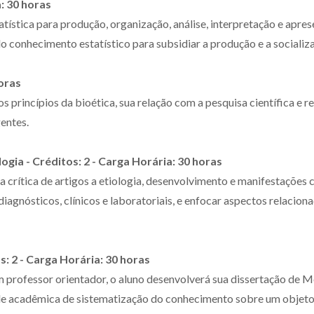
a: 30 horas
tística para produção, organização, análise, interpretação e apre
o conhecimento estatístico para subsidiar a produção e a socializ
horas
s princípios da bioética, sua relação com a pesquisa científica e
gentes.
gia - Créditos: 2 - Carga Horária: 30 horas
a crítica de artigos a etiologia, desenvolvimento e manifestações c
gnósticos, clínicos e laboratoriais, e enfocar aspectos relacion
: 2 - Carga Horária: 30 horas
m professor orientador, o aluno desenvolverá sua dissertação de M
de acadêmica de sistematização do conhecimento sobre um objeto 