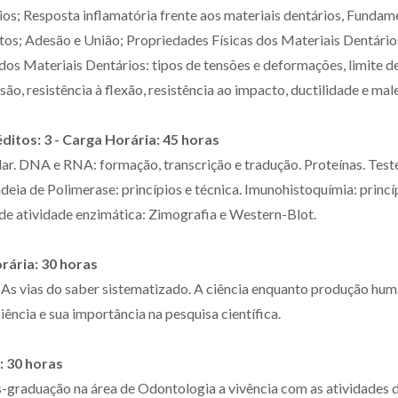
ios; Resposta inflamatória frente aos materiais dentários, Funda
s; Adesão e União; Propriedades Físicas dos Materiais Dentários:
s Materiais Dentários: tipos de tensões e deformações, limite de
ssão, resistência à flexão, resistência ao impacto, ductilidade e mal
éditos: 3 - Carga Horária: 45 horas
r. DNA e RNA: formação, transcrição e tradução. Proteínas. Teste
ia de Polimerase: princípios e técnica. Imunohistoquímia: princípi
 de atividade enzimática: Zimografia e Western-Blot.
orária: 30 horas
a. As vias do saber sistematizado. A ciência enquanto produção hu
ência e sua importância na pesquisa científica.
: 30 horas
s-graduação na área de Odontologia a vivência com as atividades 