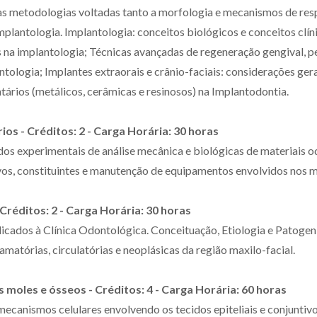
das metodologias voltadas tanto a morfologia e mecanismos de resp
mplantologia. Implantologia: conceitos biológicos e conceitos clí
s na implantologia; Técnicas avançadas de regeneração gengival, pe
tologia; Implantes extraorais e crânio-faciais: considerações ger
tários (metálicos, cerâmicas e resinosos) na Implantodontia.
ios - Créditos: 2 - Carga Horária: 30 horas
s experimentais de análise mecânica e biológicas de materiais od
os, constituintes e manutenção de equipamentos envolvidos nos m
 Créditos: 2 - Carga Horária: 30 horas
cados à Clínica Odontológica. Conceituação, Etiologia e Patogeni
amatórias, circulatórias e neoplásicas da região maxilo-facial.
s moles e ósseos - Créditos: 4 - Carga Horária: 60 horas
ecanismos celulares envolvendo os tecidos epiteliais e conjuntiv