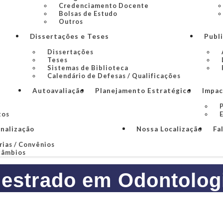
Credenciamento Docente
Bolsas de Estudo
Outros
Dissertações e Teses
Publ
Dissertações
Teses
Sistemas de Biblioteca
Calendário de Defesas / Qualificações
Autoavaliação
Planejamento Estratégico
Impac
P
tos
onalização
Nossa Localização
Fa
rias / Convênios
câmbios
estrado em Odontolog