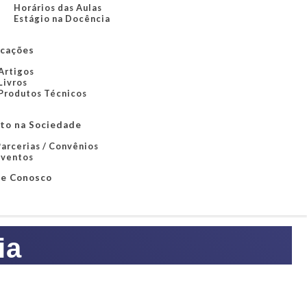
Horários das Aulas
Estágio na Docência
icações
Artigos
Livros
Produtos Técnicos
to na Sociedade
arcerias / Convênios
Eventos
le Conosco
ia