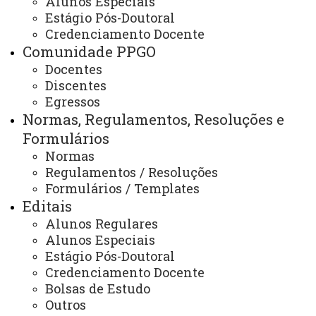
Alunos Especiais
Horários das Aulas
Estágio Pós-Doutoral
Credenciamento Docente
Comunidade PPGO
Docentes
Discentes
Quadro de Horários - 2º Semestre 2025
Egressos
Quadro de Horários - 1º Semestre 2025
Normas, Regulamentos, Resoluções e
Formulários
Quadro de Horários - 2º Semestre 2022
Normas
Quadro de Horários - 1º Semestre 2022
Regulamentos / Resoluções
Quadro de Horários - 2º Semestre 2021
Formulários / Templates
Quadro de Horários - 1º Semestre 2021
Editais
Quadro de Horários - 2º Semestre 2020
Alunos Regulares
Quadro de Horários - 1º Semestre 2020
Alunos Especiais
Quadro de Horários - 2º Semestre 2019
Estágio Pós-Doutoral
Credenciamento Docente
Quadro de Horários - 1º Semestre 2019
Bolsas de Estudo
Quadro de Horários - 2º Semestre 2018
Outros
Quadro de Horários - 1º Semestre 2018