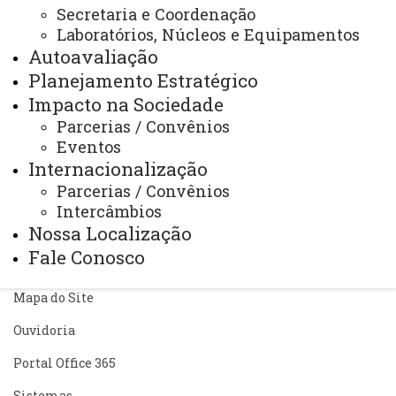
Disciplinas
Horários das Aulas
Secretaria e Coordenação
Laboratórios, Núcleos e Equipamentos
Autoavaliação
Planejamento Estratégico
Impacto na Sociedade
Parcerias / Convênios
ACESSE
Eventos
Internacionalização
Acesso Restrito (Editores do Portal)
Parcerias / Convênios
Arquivo Virtual
Intercâmbios
Nossa Localização
Bibliotecas
Fale Conosco
Identidade Visual
Mapa do Site
Ouvidoria
Portal Office 365
Sistemas