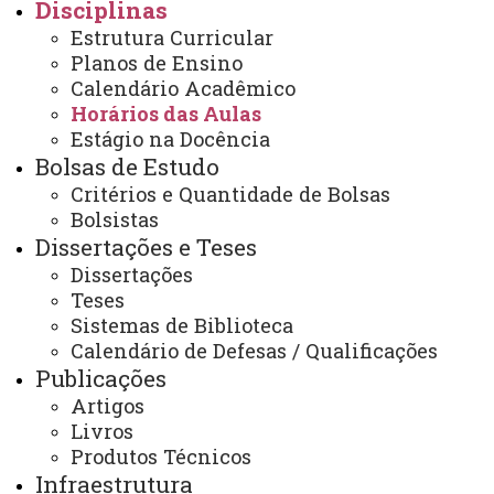
Disciplinas
Quadro de Horários - 2º Semestre 2017
Estrutura Curricular
Quadro de Horários - 1º Semestre 2017
Planos de Ensino
Calendário Acadêmico
ATUALIZAÇÃO MAIS RECENTE: 18 DE SETEMBRO DE
Horários das Aulas
2025
ACESSOS: 4447
Estágio na Docência
Bolsas de Estudo
Critérios e Quantidade de Bolsas
Bolsistas
Contato:
Dissertações e Teses
(45) 3220-3159
Horários de Atendimento:
Dissertações
Segunda à sexta
Teses
08:00 às 12:00
Sistemas de Biblioteca
13:00 às 17:00
Calendário de Defesas / Qualificações
E-mails:
cascavel.mestradoodonto@unioeste.br
Publicações
ppgounioeste@gmail.com
Artigos
Livros
Produtos Técnicos
Você está aqui:
Unioeste
Infraestrutura
PPGO - Pós Graduação em Odontologia - Cascavel