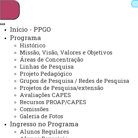
Início - PPGO
Programa
Pesquisar
Histórico
Missão, Visão, Valores e Objetivos
Áreas de Concentração
Linhas de Pesquisa
Webmail
Sistemas
Telefones
Projeto Pedagógico
Arquivo Virtual
Campus
Grupos de Pesquisa / Redes de Pesquisa
Projetos de Pesquisa/extensão
Avaliações CAPES
Recursos PROAP/CAPES
Comissões
Galeria de Fotos
Mestrado em Odontologia
Ingresso no Programa
Alunos Regulares