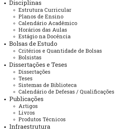
Disciplinas
cascavel.mestradoodonto@unioeste.br
ppgounioeste@gmail.com
Estrutura Curricular
Planos de Ensino
Calendário Acadêmico
Você está aqui:
Unioeste
Horários das Aulas
PPGO - Pós Graduação em Odontologia - Cascavel
Estágio na Docência
Nossa Localização
Bolsas de Estudo
Critérios e Quantidade de Bolsas
Bolsistas
Dissertações e Teses
Dissertações
Teses
ACESSE
Sistemas de Biblioteca
Acesso Restrito (Editores do Portal)
Calendário de Defesas / Qualificações
Publicações
Arquivo Virtual
Artigos
Bibliotecas
Livros
Produtos Técnicos
Identidade Visual
Infraestrutura