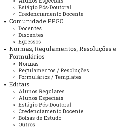
Alunos Especiais
Nossa Localização
Estágio Pós-Doutoral
Credenciamento Docente
Comunidade PPGO
Docentes
O programa de Pós-Graduação em Odontologia da
Discentes
Universidade Estadual do Oeste do Paraná (Unioeste)
Egressos
está localizado no Campus de Cascavel, na
Normas, Regulamentos, Resoluções e
Rua
Formulários
Universitária, n° 2069,
Sala B307.
ATUALIZAÇÃO MAIS RECENTE: 22 DE AGOSTO DE
Normas
2025
Regulamentos / Resoluções
ACESSOS: 887
Formulários / Templates
Editais
Alunos Regulares
Contato:
Alunos Especiais
(45) 3220-3159
Estágio Pós-Doutoral
Horários de Atendimento:
Credenciamento Docente
Segunda à sexta
08:00 às 12:00
Bolsas de Estudo
13:00 às 17:00
Outros
E-mails: