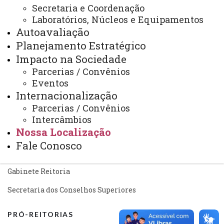
Mapa do Site
Secretaria e Coordenação
Laboratórios, Núcleos e Equipamentos
Ouvidoria
Autoavaliação
Portal Office 365
Planejamento Estratégico
Impacto na Sociedade
Sistemas
Parcerias / Convênios
Telefones
Eventos
Internacionalização
Webmail
Parcerias / Convênios
Intercâmbios
Nossa Localização
REITORIA
Fale Conosco
Secretaria Geral
Gabinete Reitoria
Secretaria dos Conselhos Superiores
PRÓ-REITORIAS