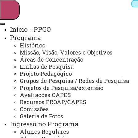
Início - PPGO
Programa
Pesquisar
Histórico
Missão, Visão, Valores e Objetivos
Áreas de Concentração
Linhas de Pesquisa
Webmail
Sistemas
Telefones
Projeto Pedagógico
Arquivo Virtual
Campus
Grupos de Pesquisa / Redes de Pesquisa
Projetos de Pesquisa/extensão
Avaliações CAPES
Recursos PROAP/CAPES
Comissões
Galeria de Fotos
Mestrado em Odontologia
Ingresso no Programa
Alunos Regulares