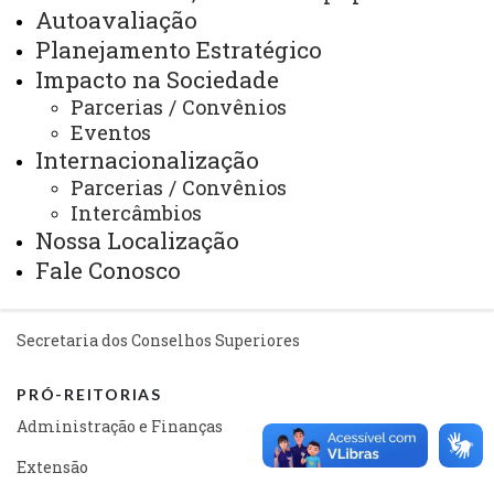
Autoavaliação
Portal Office 365
Planejamento Estratégico
Sistemas
Impacto na Sociedade
Telefones
Parcerias / Convênios
Eventos
Webmail
Internacionalização
Parcerias / Convênios
Intercâmbios
REITORIA
Nossa Localização
Secretaria Geral
Fale Conosco
Gabinete Reitoria
Secretaria dos Conselhos Superiores
PRÓ-REITORIAS
Administração e Finanças
Extensão