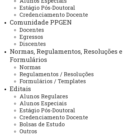
Alunos Especiais
Projeto Político Pedagógico
Estágio Pós-Doutoral
Credenciamento Docente
Comunidade PPGEN
Docentes
PROJETO POLÍTICO PEDAGÓGICO PPGEn Resol
Egressos
298_2023 CEPE
Discentes
ATUALIZAÇÃO MAIS RECENTE: 20 DE MAIO DE 2025
Normas, Regulamentos, Resoluções e
ACESSOS: 805
Formulários
Normas
Regulamentos / Resoluções
Contato:
Formulários / Templates
/ (45) 3576-8188 Whatsapp
Editais
Horários de Atendimento:
Alunos Regulares
Segunda à sexta
08h às 12h - 13:30 às 17:30
Alunos Especiais
E-mail:
Estágio Pós-Doutoral
foz.mestradoppgen@unioeste.br
Credenciamento Docente
foz.mestradoppgen@gmail.com
Bolsas de Estudo
Outros