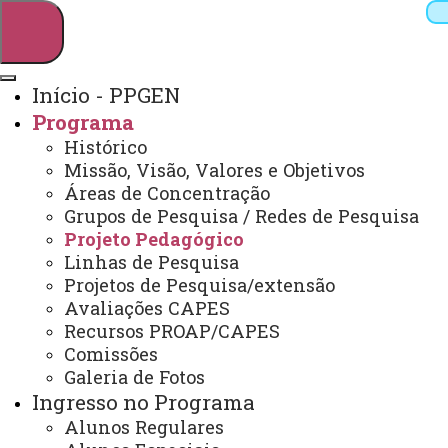
Início - PPGEN
Programa
Pesquisar
Histórico
Missão, Visão, Valores e Objetivos
Áreas de Concentração
Grupos de Pesquisa / Redes de Pesquisa
Webmail
Sistemas
Telefones
Projeto Pedagógico
Arquivo Virtual
Campus
Linhas de Pesquisa
Projetos de Pesquisa/extensão
Avaliações CAPES
Recursos PROAP/CAPES
Comissões
Galeria de Fotos
Mestrado em Ensino
Ingresso no Programa
Alunos Regulares