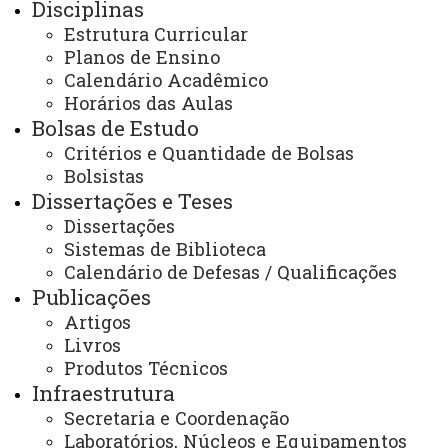
Disciplinas
Você está aqui:
Unioeste
PPGEN - Pós Graduação em Mestrado em Ensino -
Estrutura Curricular
Foz do Iguaçu
Planos de Ensino
Programa
Projeto Pedagógico
Calendário Acadêmico
Horários das Aulas
Bolsas de Estudo
Critérios e Quantidade de Bolsas
Bolsistas
Dissertações e Teses
ACESSE
Dissertações
Acesso Restrito (Editores do Portal)
Sistemas de Biblioteca
Calendário de Defesas / Qualificações
Arquivo Virtual
Publicações
Bibliotecas
Artigos
Livros
Identidade Visual
Produtos Técnicos
Infraestrutura
Mapa do Site
Secretaria e Coordenação
Ouvidoria
Laboratórios, Núcleos e Equipamentos