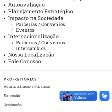
Sistemas
Autoavaliação
Planejamento Estratégico
Telefones
Impacto na Sociedade
Webmail
Parcerias / Convênios
Eventos
Internacionalização
REITORIA
Parcerias / Convênios
Intercâmbios
Secretaria Geral
Nossa Localização
Gabinete Reitoria
Fale Conosco
Secretaria dos Conselhos Superiores
PRÓ-REITORIAS
Administração e Finanças
Extensão
Graduação