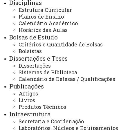
Disciplinas
Foz do Iguaçu
Programa
Comissões
Estrutura Curricular
Planos de Ensino
Calendário Acadêmico
Horários das Aulas
Bolsas de Estudo
Critérios e Quantidade de Bolsas
ACESSE
Bolsistas
Dissertações e Teses
Acesso Restrito (Editores do Portal)
Dissertações
Arquivo Virtual
Sistemas de Biblioteca
Calendário de Defesas / Qualificações
Bibliotecas
Publicações
Identidade Visual
Artigos
Livros
Mapa do Site
Produtos Técnicos
Ouvidoria
Infraestrutura
Secretaria e Coordenação
Portal Office 365
Laboratórios, Núcleos e Equipamentos