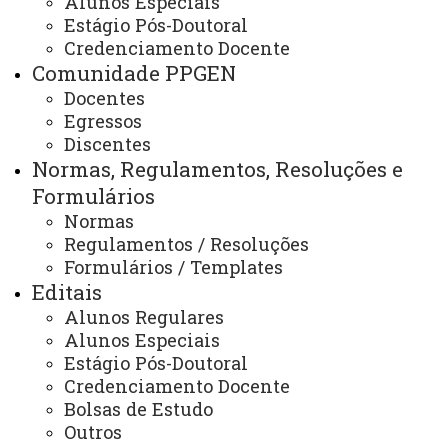
Alunos Especiais
Comissões
Estágio Pós-Doutoral
Credenciamento Docente
Comunidade PPGEN
Docentes
ATUALIZAÇÃO MAIS RECENTE: 09 DE DEZEMBRO
DE 2024
Egressos
ACESSOS: 671
Discentes
Normas, Regulamentos, Resoluções e
Formulários
Contato:
Normas
/ (45) 3576-8188 Whatsapp
Regulamentos / Resoluções
Horários de Atendimento:
Formulários / Templates
Segunda à sexta
Editais
08h às 12h - 13:30 às 17:30
E-mail:
Alunos Regulares
foz.mestradoppgen@unioeste.br
Alunos Especiais
foz.mestradoppgen@gmail.com
Estágio Pós-Doutoral
Credenciamento Docente
Bolsas de Estudo
Você está aqui:
Unioeste
Outros
PPGEN - Pós Graduação em Mestrado em Ensino -