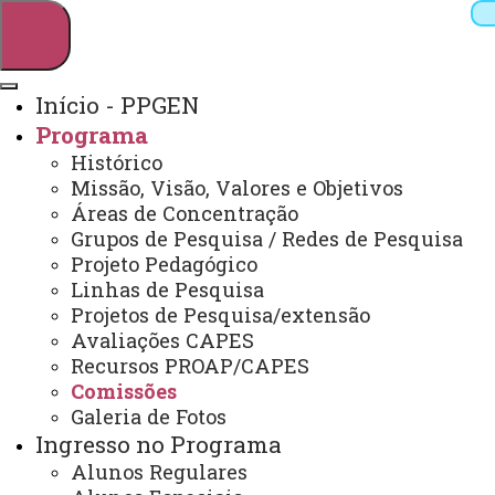
Início - PPGEN
Programa
Pesquisar
Histórico
Missão, Visão, Valores e Objetivos
Áreas de Concentração
Grupos de Pesquisa / Redes de Pesquisa
Webmail
Sistemas
Telefones
Projeto Pedagógico
Arquivo Virtual
Campus
Linhas de Pesquisa
Projetos de Pesquisa/extensão
Avaliações CAPES
Recursos PROAP/CAPES
Comissões
Galeria de Fotos
Mestrado em Ensino
Ingresso no Programa
Alunos Regulares