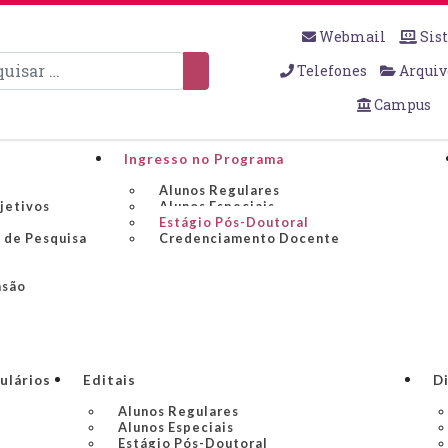
Webmail
Sis
sar
Telefones
Arquiv
Campus
Ingresso no Programa
Alunos Regulares
bjetivos
Alunos Especiais
Estágio Pós-Doutoral
 de Pesquisa
Credenciamento Docente
nsão
ulários
Editais
Di
Alunos Regulares
Alunos Especiais
Estágio Pós-Doutoral