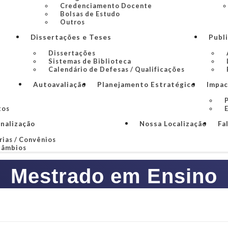
Credenciamento Docente
Bolsas de Estudo
Outros
Dissertações e Teses
Publ
Dissertações
Sistemas de Biblioteca
Calendário de Defesas / Qualificações
Autoavaliação
Planejamento Estratégico
Impac
P
tos
onalização
Nossa Localização
Fa
rias / Convênios
câmbios
Mestrado em Ensino