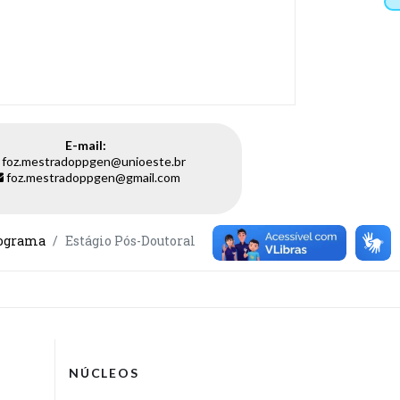
E-mail:
foz.mestradoppgen@unioeste.br
foz.mestradoppgen@gmail.com
rograma
Estágio Pós-Doutoral
NÚCLEOS