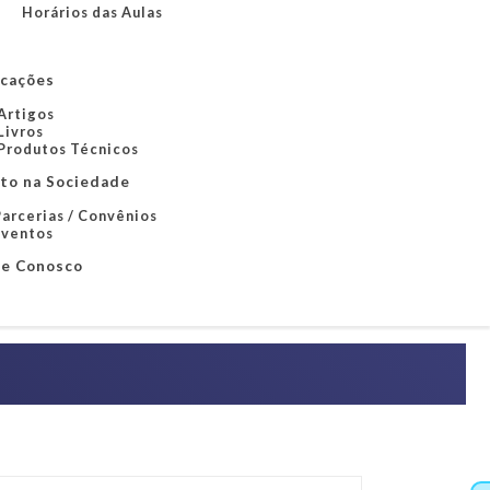
Horários das Aulas
icações
Artigos
Livros
Produtos Técnicos
to na Sociedade
arcerias / Convênios
Eventos
le Conosco