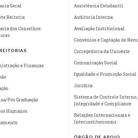
aria Geral
Assistência Estudantil
te Reitoria
Auditoria Interna
aria dos Conselhos
Avaliação Institucional
iores
Convênios e Captação de Recu
REITORIAS
Corregedoria da Unioeste
Comunicação Social
istração e Finanças
Igualdade e Promoção Social
são
Jurídica
ação
Sistema de Controle Interno,
isa/Pós Graduação
Integridade e Compliance
sos Humanos
Relações Internacionais e
Interinstitucionais
jamento
ÓRGÃO DE APOIO