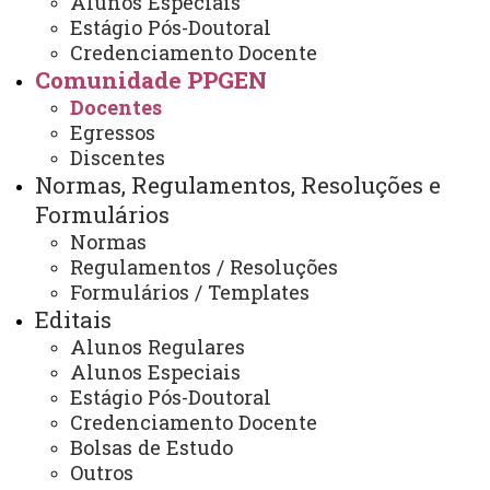
Alunos Especiais
Docentes
Estágio Pós-Doutoral
Credenciamento Docente
Comunidade PPGEN
Docentes
Egressos
Docentes Permanentes:
Discentes
Normas, Regulamentos, Resoluções e
Formulários
Normas
Regulamentos / Resoluções
Formulários / Templates
Editais
Alunos Regulares
Alunos Especiais
Estágio Pós-Doutoral
Profª Drª Adriana Zilly
- Linha de pesquisa: Ensino em
Credenciamento Docente
Ciências e Matemática.
Bolsas de Estudo
Outros