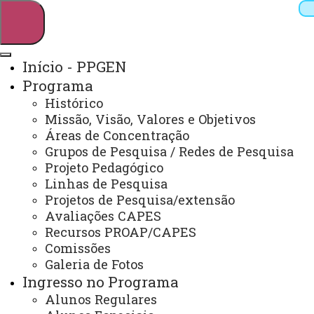
Início - PPGEN
Programa
Pesquisar
Histórico
Missão, Visão, Valores e Objetivos
Áreas de Concentração
Grupos de Pesquisa / Redes de Pesquisa
Webmail
Sistemas
Telefones
Projeto Pedagógico
Arquivo Virtual
Campus
Linhas de Pesquisa
Projetos de Pesquisa/extensão
Avaliações CAPES
Recursos PROAP/CAPES
Comissões
Galeria de Fotos
Mestrado em Ensino
Ingresso no Programa
Alunos Regulares