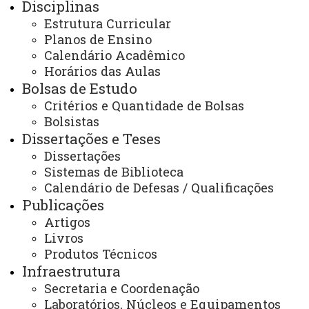
Disciplinas
Profª Drª Elis Maria Teixeira Palma
Estrutura Curricular
Priotto
- Linha de pesquisa: Ensino em Ciências e
Planos de Ensino
Matemática.
Calendário Acadêmico
Horários das Aulas
Bolsas de Estudo
Critérios e Quantidade de Bolsas
Profª Drª Joceli de Fatima
Bolsistas
Arruda Sousa
- Linha de pesquisa: Ensino, Linguagens e
Dissertações e Teses
Formação de Professores
Dissertações
Sistemas de Biblioteca
Profª Dr.ª Jorgelina Ivana Tallei
– Linha
Calendário de Defesas / Qualificações
de Pesquisa: Ensino, Linguagens e Formação de
Publicações
Professores
.
Artigos
Livros
Produtos Técnicos
Infraestrutura
Profª Drª Julia Malanchen
- Linha de
Secretaria e Coordenação
pesquisa: Ensino, Linguagens e Formação de Professores
Laboratórios, Núcleos e Equipamentos