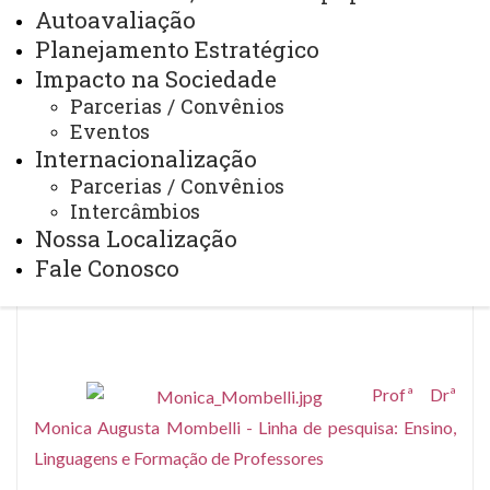
Autoavaliação
Planejamento Estratégico
Impacto na Sociedade
Parcerias / Convênios
Eventos
Internacionalização
Parcerias / Convênios
Profª Drª Luciana Del Castanhel Peron
Intercâmbios
da Silva
– Linha de Pesquisa: Ensino em Ciências e
Nossa Localização
Matemática
Fale Conosco
Profª Drª
Monica Augusta Mombelli - Linha de pesquisa: Ensino,
Linguagens e Formação de Professores