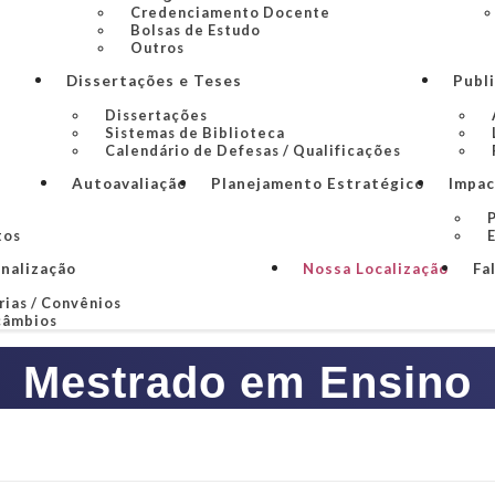
Credenciamento Docente
Bolsas de Estudo
Outros
Dissertações e Teses
Publ
Dissertações
Sistemas de Biblioteca
Calendário de Defesas / Qualificações
Autoavaliação
Planejamento Estratégico
Impac
P
tos
onalização
Nossa Localização
Fa
rias / Convênios
câmbios
Mestrado em Ensino