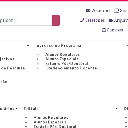
Webmail
Sis
sar
Telefones
Arquiv
Campus
Ingresso no Programa
Alunos Regulares
bjetivos
Alunos Especiais
Estágio Pós-Doutoral
 de Pesquisa
Credenciamento Docente
nsão
ulários
Editais
Di
Alunos Regulares
Alunos Especiais
Estágio Pós-Doutoral