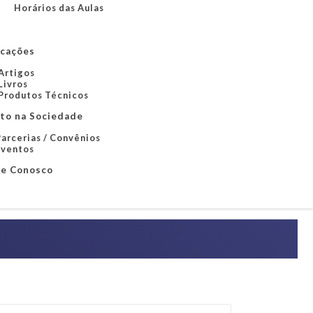
Horários das Aulas
icações
Artigos
Livros
Produtos Técnicos
to na Sociedade
arcerias / Convênios
Eventos
le Conosco