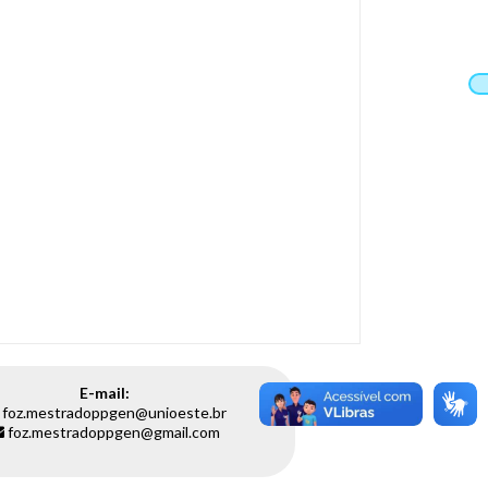
E-mail:
foz.mestradoppgen@unioeste.br
foz.mestradoppgen@gmail.com