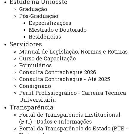
Estude na Unioeste
Telefone:
(45) 3220-3038
Graduação
Endereço Eletrônico:
Pós-Graduação
https://www.unioeste.br/portal/ciencia-e-
Especializações
inovacao/iniciacao-cientifica/inicio
Mestrado e Doutorado
Atendimento Presencial:
UNIOESTE – Prédio da
Residências
Servidores
Reitoria – 2º Piso – PRPPG
Manual de Legislação, Normas e Rotinas
Rua Universitária, 1619 – Universitário, 85819-110,
Curso de Capacitação
Cascavel – Paraná
Formulários
Dias e horários de Atendimento:
Segunda-feira a
Consulta Contracheque 2026
sexta-feira das 8h00 às 12h00 e das 13h00 às 17h00
Consulta Contracheque - Até 2025
ATUALIZAÇÃO MAIS RECENTE: 10 DE JULHO DE
Consignado
2026
Perfil Profissiográfico - Carreira Técnica
ACESSOS: 1145
Universitária
Transparência
Você está aqui:
Unioeste
Carta de Serviços
Portal de Transparência Institucional
Reitoria
Listas Cartas de Serviço
(PTI) - Dados e Informações
Carta de Serviços PRPPG
Portal da Transparência do Estado (PTE -
Assessoria de Iniciação Científica e Tecnológica