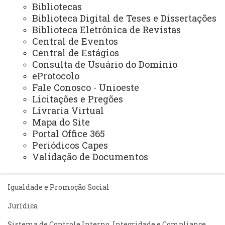
Recursos Humanos
Bibliotecas
Biblioteca Digital de Teses e Dissertações
Planejamento
Biblioteca Eletrônica de Revistas
Central de Eventos
Central de Estágios
ASSESSORIAS
Consulta de Usuário do Domínio
eProtocolo
Assistência Estudantil
Fale Conosco - Unioeste
Auditoria Interna
Licitações e Pregões
Livraria Virtual
Avaliação Institucional
Mapa do Site
Convênios e Captação de Recursos
Portal Office 365
Periódicos Capes
Corregedoria da Unioeste
Validação de Documentos
Comunicação Social
Igualdade e Promoção Social
Jurídica
Sistema de Controle Interno, Integridade e Compliance