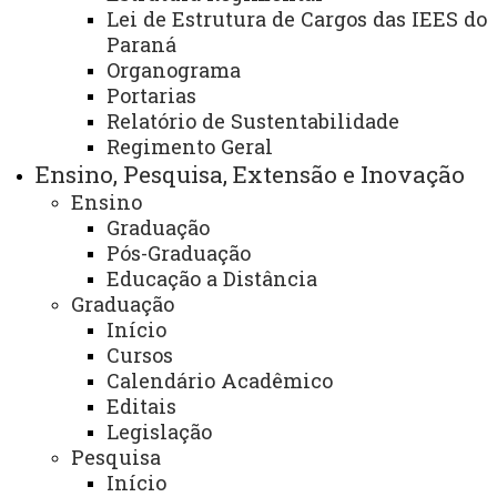
Lei de Estrutura de Cargos das IEES do
Paraná
Finalidade e competências:
Organograma
Portarias
- Apoio e fomento da iniciação científica na
Relatório de Sustentabilidade
Universidade.
Regimento Geral
- Lançamento e controle de editais de seleção e controle
Ensino, Pesquisa, Extensão e Inovação
de recursos destinados a bolsas de iniciação científica.
Ensino
- Organização do Encontro Anual de Iniciação Científica
Graduação
Pós-Graduação
Tecnológica e Inovação – EAICTI.
Educação a Distância
Graduação
Descrição dos serviços oferecidos:
Início
- Responsável pelo registro, acompanhamento e
Cursos
certificação dos projetos de Iniciação Científica do
Calendário Acadêmico
Editais
Programa de Iniciação Científica Voluntária (PICV) e do
Legislação
Programa de Iniciação Científica Remunerada (PIC),
Pesquisa
voltados para a comunidade interna (acadêmicos e
Início