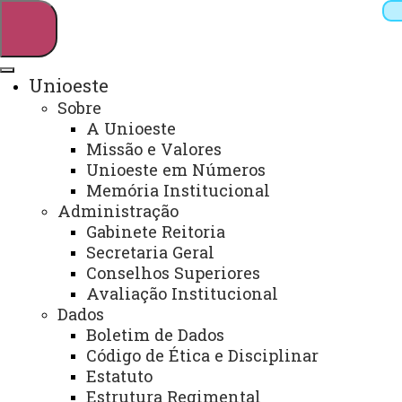
Unioeste
Sobre
Pesquisar
A Unioeste
Missão e Valores
Unioeste em Números
Memória Institucional
Webmail
Sistemas
Telefones
Administração
Arquivo Virtual
Campus
Gabinete Reitoria
Secretaria Geral
Conselhos Superiores
Avaliação Institucional
Dados
Boletim de Dados
Assessoria de Iniciação
Código de Ética e Disciplinar
Científica e Tecnológica
Estatuto
Estrutura Regimental