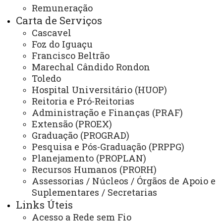
Telefones
Remuneração
Carta de Serviços
Webmail
Cascavel
Foz do Iguaçu
Francisco Beltrão
REITORIA
Marechal Cândido Rondon
Secretaria Geral
Toledo
Hospital Universitário (HUOP)
Gabinete Reitoria
Reitoria e Pró-Reitorias
Administração e Finanças (PRAF)
Secretaria dos Conselhos Superiores
Extensão (PROEX)
Graduação (PROGRAD)
PRÓ-REITORIAS
Pesquisa e Pós-Graduação (PRPPG)
Administração e Finanças
Planejamento (PROPLAN)
Recursos Humanos (PRORH)
Extensão
Assessorias / Núcleos / Órgãos de Apoio e
Graduação
Suplementares / Secretarias
Links Úteis
Pesquisa/Pós Graduação
Acesso a Rede sem Fio