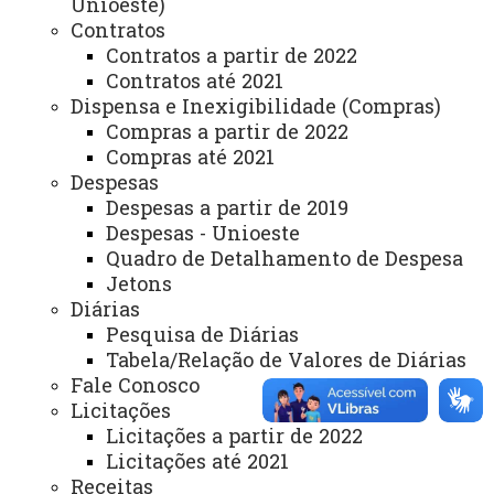
Unioeste)
Contratos
Contratos a partir de 2022
Contratos até 2021
Dispensa e Inexigibilidade (Compras)
Compras a partir de 2022
ACESSE
Compras até 2021
Acesso Restrito (Editores do Portal)
Despesas
Despesas a partir de 2019
Arquivo Virtual
Despesas - Unioeste
Quadro de Detalhamento de Despesa
Bibliotecas
Jetons
Identidade Visual
Diárias
Pesquisa de Diárias
Mapa do Site
Tabela/Relação de Valores de Diárias
Ouvidoria
Fale Conosco
Licitações
Portal Office 365
Licitações a partir de 2022
Licitações até 2021
Sistemas
Receitas