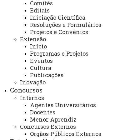
- Assistência pedagógica aos docentes e
Comitês
discentes do curso;
Editais
Iniciação Científica
- Conduzir as reuniões de colegiado;
Resoluções e Formulários
Projetos e Convênios
- Elaborar os horários de cada ano letivo;
Extensão
Início
- Distribuir os horários entre os professores do
Programas e Projetos
colegiado.
Eventos
Cultura
E-mail:
toledo.lquímica@unioeste.br
Publicações
Inovação
Telefone:
(45) 3379 7065 ou 3379 7063
Concursos
Internos
Página Eletrônica
:
Agentes Universitários
https://www.unioeste.br/portal/comunidade-
Docentes
unioeste/cursos?campus=toledo
Menor Aprendiz
Concursos Externos
Orgãos Públicos Externos