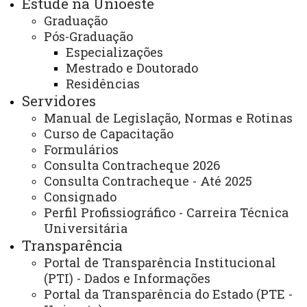
Estude na Unioeste
Endereço para atendimento presencial e
Graduação
correspondência:
Pós-Graduação
Especializações
UNIOESTE – CAMPUS DE TOLEDO
Mestrado e Doutorado
Residências
Rua Guaíra, 3141 - Jardim Santa Maria - Toledo,
Servidores
Pr - CEP: 85903-220.
Manual de Legislação, Normas e Rotinas
Curso de Capacitação
Dias e horários de Atendimento:
Formulários
Consulta Contracheque 2026
Segunda-feira a sexta-feira das 7h30 às 12h00,
Consulta Contracheque - Até 2025
das 13h30 às 21h00.
Consignado
Perfil Profissiográfico - Carreira Técnica
ATUALIZAÇÃO MAIS RECENTE: 15 DE JULHO DE
2025
Universitária
ACESSOS: 1158
Transparência
Portal de Transparência Institucional
(PTI) - Dados e Informações
Você está aqui:
Unioeste
Carta de Serviços
Portal da Transparência do Estado (PTE -
Campus de Toledo - Carta de Serviços