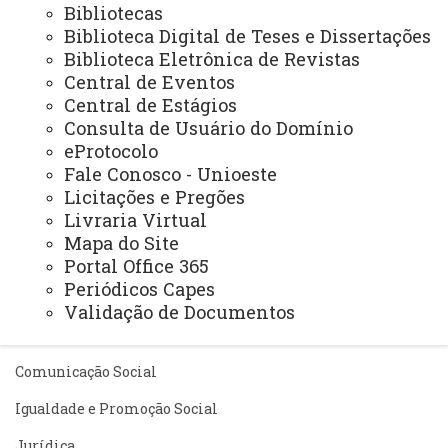
Pesquisa/Pós Graduação
Bibliotecas
Biblioteca Digital de Teses e Dissertações
Recursos Humanos
Biblioteca Eletrônica de Revistas
Planejamento
Central de Eventos
Central de Estágios
Consulta de Usuário do Domínio
eProtocolo
ASSESSORIAS
Fale Conosco - Unioeste
Assistência Estudantil
Licitações e Pregões
Livraria Virtual
Auditoria Interna
Mapa do Site
Avaliação Institucional
Portal Office 365
Periódicos Capes
Convênios e Captação de Recursos
Validação de Documentos
Corregedoria da Unioeste
Comunicação Social
Igualdade e Promoção Social
Jurídica