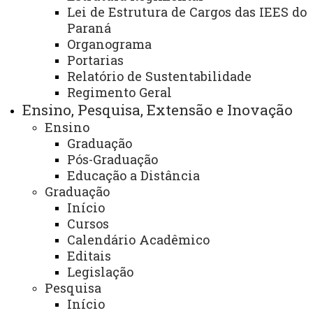
Lei de Estrutura de Cargos das IEES do
Paraná
Centro de Engenharias e Ciências Exatas -
Organograma
Portarias
CECE/Toledo
Relatório de Sustentabilidade
Regimento Geral
Finalidade e competências:
Ensino, Pesquisa, Extensão e Inovação
Atendimento administrativo e pedagógico do
Ensino
Graduação
curso. Atendimentos aos docentes e discentes. Conduzir
Pós-Graduação
o NDE. Reformular o PPP do curso. Responder pelo
Educação a Distância
reconhecimento do curso perante o Conselho Estadual
Graduação
de Educação.
Início
Cursos
Descrição dos serviços oferecidos:
Calendário Acadêmico
Editais
- Assistência administrativa aos docentes e
Legislação
discentes do curso;
Pesquisa
Início