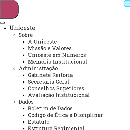
Unioeste
Sobre
Pesquisar
A Unioeste
Missão e Valores
Unioeste em Números
Memória Institucional
Webmail
Sistemas
Telefones
Administração
Arquivo Virtual
Campus
Gabinete Reitoria
Secretaria Geral
Conselhos Superiores
Avaliação Institucional
Dados
Boletim de Dados
Colegiado do Curso de Química
Código de Ética e Disciplinar
Licenciatura - CCQL
Estatuto
Estrutura Regimental