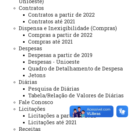
Lista de Itens de Toledo
Unioeste)
Colegiado do Curso de Química Licenciatura - CCQL
Contratos
Contratos a partir de 2022
Contratos até 2021
Dispensa e Inexigibilidade (Compras)
Compras a partir de 2022
Compras até 2021
Despesas
ACESSE
Despesas a partir de 2019
Acesso Restrito (Editores do Portal)
Despesas - Unioeste
Quadro de Detalhamento de Despesa
Arquivo Virtual
Jetons
Bibliotecas
Diárias
Pesquisa de Diárias
Identidade Visual
Tabela/Relação de Valores de Diárias
Mapa do Site
Fale Conosco
Licitações
Ouvidoria
Licitações a partir de 2022
Licitações até 2021
Portal Office 365
Receitas