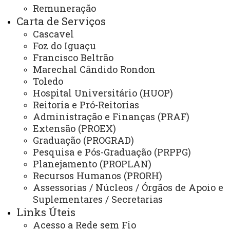
Sistemas
Remuneração
Carta de Serviços
Telefones
Cascavel
Webmail
Foz do Iguaçu
Francisco Beltrão
Marechal Cândido Rondon
Toledo
REITORIA
Hospital Universitário (HUOP)
Secretaria Geral
Reitoria e Pró-Reitorias
Administração e Finanças (PRAF)
Gabinete Reitoria
Extensão (PROEX)
Secretaria dos Conselhos Superiores
Graduação (PROGRAD)
Pesquisa e Pós-Graduação (PRPPG)
PRÓ-REITORIAS
Planejamento (PROPLAN)
Recursos Humanos (PRORH)
Administração e Finanças
Assessorias / Núcleos / Órgãos de Apoio e
Extensão
Suplementares / Secretarias
Links Úteis
Graduação
Acesso a Rede sem Fio