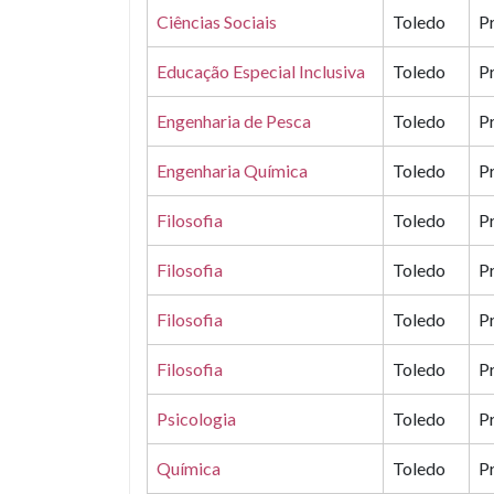
Ciências Sociais
Toledo
P
Educação Especial Inclusiva
Toledo
P
Engenharia de Pesca
Toledo
P
Engenharia Química
Toledo
P
Filosofia
Toledo
P
Filosofia
Toledo
P
Filosofia
Toledo
P
Filosofia
Toledo
P
Psicologia
Toledo
P
Química
Toledo
P