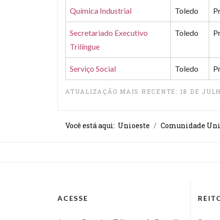
Química Industrial
Toledo
P
Secretariado Executivo
Toledo
P
Trilíngue
Serviço Social
Toledo
P
ATUALIZAÇÃO MAIS RECENTE: 18 DE JULH
Você está aqui:
Unioeste
Comunidade Uni
ACESSE
REIT