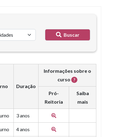
Buscar
Informações sobre o
curso
?
rno
Duração
Pró-
Saiba
Reitoria
mais
urno
3 anos
urno
4 anos