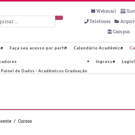
Webmail
Sis
sar
Telefones
Arquiv
Campus
co
Faça seu acesso por perfil
Calendário Acadêmico
Cu
cadores
Ingresso
Legis
Painel de Dados - Acadêmicos Graduação
oeste
Cursos