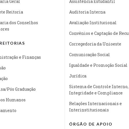
aria Geral
Assistência Estudantil
te Reitoria
Auditoria Interna
aria dos Conselhos
Avaliação Institucional
iores
Convênios e Captação de Recu
REITORIAS
Corregedoria da Unioeste
Comunicação Social
istração e Finanças
Igualdade e Promoção Social
são
Jurídica
ação
Sistema de Controle Interno,
isa/Pós Graduação
Integridade e Compliance
sos Humanos
Relações Internacionais e
Interinstitucionais
jamento
ÓRGÃO DE APOIO