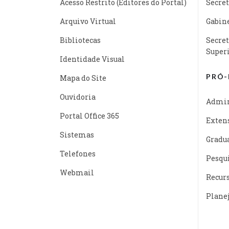
Acesso Restrito (Editores do Portal)
Secret
Arquivo Virtual
Gabine
Bibliotecas
Secret
Super
Identidade Visual
PRÓ-
Mapa do Site
Ouvidoria
Admin
Portal Office 365
Exten
Sistemas
Gradu
Telefones
Pesqu
Webmail
Recur
Plane