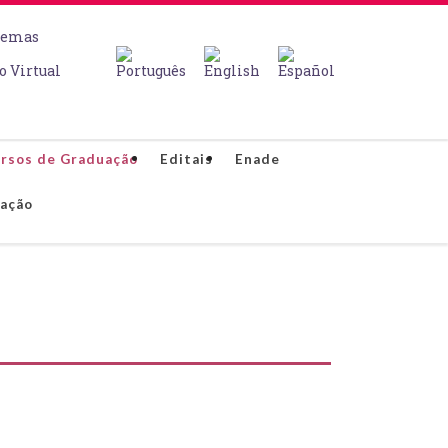
temas
o Virtual
rsos de Graduação
Editais
Enade
lação