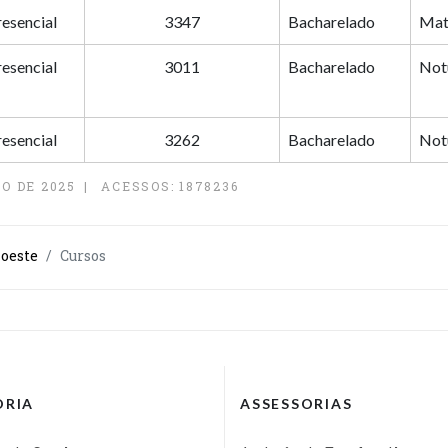
resencial
3347
Bacharelado
Mat
resencial
3011
Bacharelado
Not
resencial
3262
Bacharelado
Not
O DE 2025
ACESSOS: 1878236
oeste
Cursos
ORIA
ASSESSORIAS