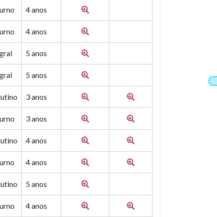
urno
4 anos
urno
4 anos
gral
5 anos
gral
5 anos
utino
3 anos
urno
3 anos
utino
4 anos
urno
4 anos
utino
5 anos
urno
4 anos