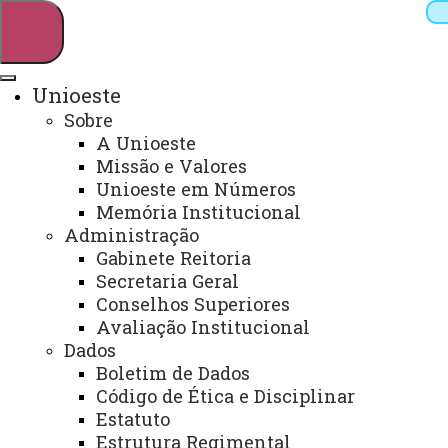
Unioeste
Sobre
Pesquisar
A Unioeste
Missão e Valores
Unioeste em Números
Memória Institucional
Webmail
Sistemas
Telefones
Administração
Arquivo Virtual
Campus
Gabinete Reitoria
Secretaria Geral
Conselhos Superiores
Avaliação Institucional
Dados
Boletim de Dados
Centro de Ensino de Línguas -
Código de Ética e Disciplinar
CELTO
Estatuto
Estrutura Regimental