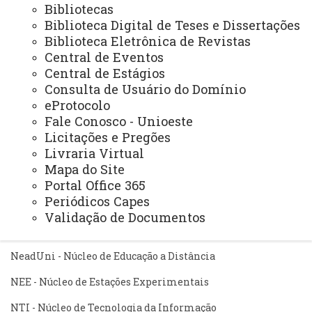
Bibliotecas
Relações Internacionais e Interinstitucionais
Biblioteca Digital de Teses e Dissertações
Biblioteca Eletrônica de Revistas
ÓRGÃO DE APOIO
Central de Eventos
Central de Estágios
Unioeste INOVA - Agência de Inovação da Unioeste
Consulta de Usuário do Domínio
eProtocolo
ÓRGÃOS SUPLEMENTARES
Fale Conosco - Unioeste
Coordenadoria de Concursos e Processos Seletivos
Licitações e Pregões
Livraria Virtual
Editora
Mapa do Site
Gráfica Universitária
Portal Office 365
Periódicos Capes
Validação de Documentos
NÚCLEOS
NeadUni - Núcleo de Educação a Distância
NEE - Núcleo de Estações Experimentais
NTI - Núcleo de Tecnologia da Informação