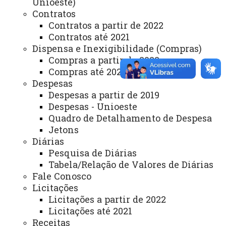
Unioeste)
Telefones
Contratos
Webmail
Contratos a partir de 2022
Contratos até 2021
Dispensa e Inexigibilidade (Compras)
Compras a partir de 2022
REITORIA
Compras até 2021
Secretaria Geral
Despesas
Gabinete Reitoria
Despesas a partir de 2019
Despesas - Unioeste
Secretaria dos Conselhos Superiores
Quadro de Detalhamento de Despesa
Jetons
PRÓ-REITORIAS
Diárias
Administração e Finanças
Pesquisa de Diárias
Tabela/Relação de Valores de Diárias
Extensão
Fale Conosco
Licitações
Graduação
Licitações a partir de 2022
Pesquisa/Pós Graduação
Licitações até 2021
Receitas
Recursos Humanos