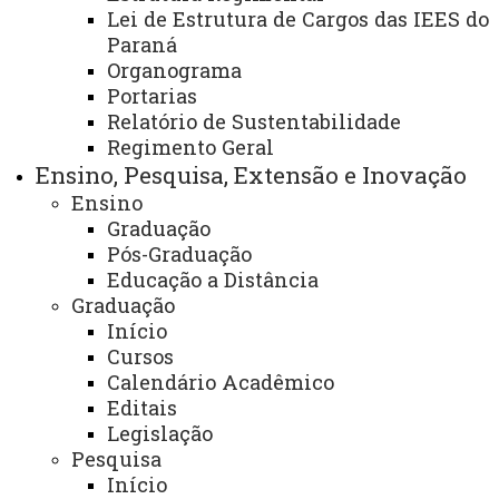
Lei de Estrutura de Cargos das IEES do
Paraná
Organograma
O Centro de Ensino de Línguas de Toledo - CELTO é
Portarias
um espaço de abertura para a pluralidade linguística e
Relatório de Sustentabilidade
cultural no ambiente acadêmico, viabilizando a
Regimento Geral
realação transformadora entre a Universidade e a
Ensino, Pesquisa, Extensão e Inovação
Sociedade. O programa tem por finalidade articular
Ensino
Graduação
ações para a realização de atividades permanente de
Pós-Graduação
Ensino, Pesquisa e Extensão em Línguas
Educação a Distância
Estrangeiras e Língua Portuguesa, visando o
Graduação
atendimento das necessidades comunicativas
Início
Cursos
advindas da comunidade externa e interna.
Calendário Acadêmico
Editais
E-mail:
Legislação
Toledo.celto@unioeste.br
Pesquisa
Início
Atendimento via Telefone:
(45) 3379-7052