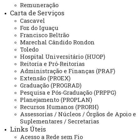
Remuneração
Planejamento
Carta de Serviços
Cascavel
Foz do Iguaçu
Francisco Beltrão
ASSESSORIAS
Marechal Cândido Rondon
Assistência Estudantil
Toledo
Hospital Universitário (HUOP)
Auditoria Interna
Reitoria e Pró-Reitorias
Avaliação Institucional
Administração e Finanças (PRAF)
Extensão (PROEX)
Convênios e Captação de Recursos
Graduação (PROGRAD)
Corregedoria da Unioeste
Pesquisa e Pós-Graduação (PRPPG)
Planejamento (PROPLAN)
Comunicação Social
Recursos Humanos (PRORH)
Assessorias / Núcleos / Órgãos de Apoio e
Igualdade e Promoção Social
Suplementares / Secretarias
Jurídica
Links Úteis
Acesso a Rede sem Fio
Sistema de Controle Interno, Integridade e Compliance