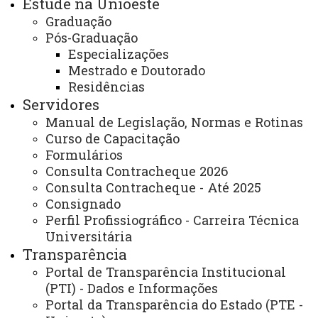
Estude na Unioeste
Graduação
Pós-Graduação
Especializações
Mestrado e Doutorado
Residências
ACESSE
Servidores
Acesso Restrito (Editores do Portal)
Manual de Legislação, Normas e Rotinas
Arquivo Virtual
Curso de Capacitação
Formulários
Bibliotecas
Consulta Contracheque 2026
Consulta Contracheque - Até 2025
Identidade Visual
Consignado
Mapa do Site
Perfil Profissiográfico - Carreira Técnica
Universitária
Ouvidoria
Transparência
Portal Office 365
Portal de Transparência Institucional
(PTI) - Dados e Informações
Sistemas
Portal da Transparência do Estado (PTE -