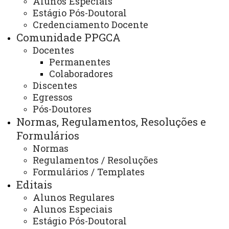
Alunos Especiais
Planejamento Estratégico
Estágio Pós-Doutoral
Credenciamento Docente
Comunidade PPGCA
Docentes
Planejamento Estratégico
Permanentes
O Programa de Pós-Graduação em Ciências
Colaboradores
Discentes
Ambientais
(PPGCA) tem como objetivo formar
Egressos
profissionais qualificados para atuar em diversas áreas,
Pós-Doutores
promovendo o desenvolvimento científico e a inovação
Normas, Regulamentos, Resoluções e
na região Oeste do Paraná. Através de pesquisas
Formulários
técnico-científicas e humanísticas, o programa busca
Normas
contribuir para a solução de problemas ambientais, o
Regulamentos / Resoluções
Formulários / Templates
desenvolvimento social e a inserção do conhecimento na
Editais
sociedade.
Alunos Regulares
Com o objetivo de construir um programa de
Alunos Especiais
excelência
, realizamos um diagnóstico detalhado,
Estágio Pós-Doutoral
envolvendo docentes, discentes e egressos. Essa