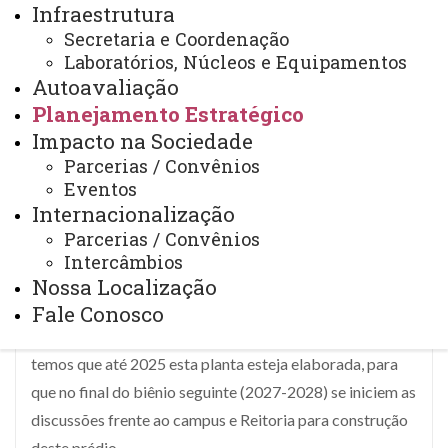
Infraestrutura
docentes e egressos. Mesmo assim, o Programa teve seu
Secretaria e Coordenação
espaço físico aumentado na área administrativa e de
Laboratórios, Núcleos e Equipamentos
Autoavaliação
laboratórios, sendo estes, totalmente reformados para
Planejamento Estratégico
os professores da linha Tecnologias Aplicadas ao Meio
Impacto na Sociedade
Ambiente. Para o quadriênio 2025-2028 tem-se como
Parcerias / Convênios
objetivo a elaboração de uma planta de um prédio com
Eventos
laboratórios para atender os programas de Ciências
Internacionalização
Ambientais e de Química. Na prática a proposta iniciou-
Parcerias / Convênios
se no quadriênio passado e devido a pandemia foi
Intercâmbios
interrompida. Retomando em 2023 para os devidos
Nossa Localização
trâmites administrativos e elaboração da planta por
Fale Conosco
parte do setor de engenharia da Reitoria. Como objetivo
temos que até 2025 esta planta esteja elaborada, para
que no final do biênio seguinte (2027-2028) se iniciem as
discussões frente ao campus e Reitoria para construção
deste prédio.