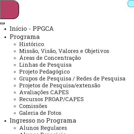
Início - PPGCA
Programa
Pesquisar
Histórico
Missão, Visão, Valores e Objetivos
Áreas de Concentração
Linhas de Pesquisa
Webmail
Sistemas
Telefones
Projeto Pedagógico
Arquivo Virtual
Campus
Grupos de Pesquisa / Redes de Pesquisa
Projetos de Pesquisa/extensão
Avaliações CAPES
Recursos PROAP/CAPES
Comissões
Galeria de Fotos
Mestrado em Ciências Ambientais
Ingresso no Programa
Alunos Regulares