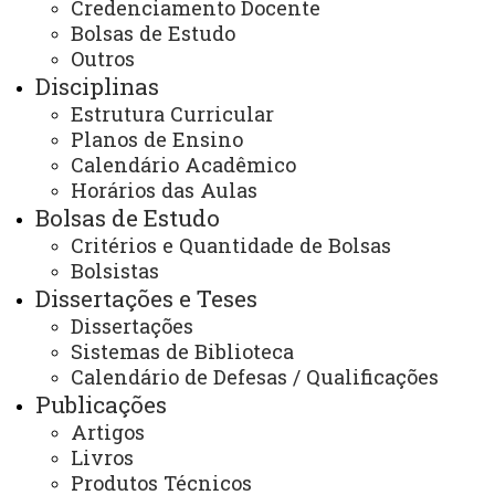
Credenciamento Docente
consulta nos permitiu identificar as principais demandas
Bolsas de Estudo
Outros
e expectativas da comunidade acadêmica, orientando o
Disciplinas
planejamento estratégico para os próximos anos. Os
Estrutura Curricular
resultados estão disponíveis no link
Planos de Ensino
https://www5.unioeste.br/portalunioeste/pos/ppgca/inform
Calendário Acadêmico
(Página do Programa).
Horários das Aulas
Bolsas de Estudo
Com base
nos resultados da análise deste diagnóstico,
Critérios e Quantidade de Bolsas
do número de inscritos em cada linha de pesquisa e das
Bolsistas
discussões do colegiado, foram definidas quatro ações
Dissertações e Teses
principais para o programa:
Dissertações
1) Melhoria da infraestrutura física.
Sistemas de Biblioteca
2) Revisão do Projeto Político Pedagógico (PPP).
Calendário de Defesas / Qualificações
Publicações
3) Aumento do incentivo para produção científica.
Artigos
4) Maior divulgação do curso na região.
Livros
Para a estrutura física
concluiu-se que a estrutura do
Produtos Técnicos
Programa atende às expectativas dos discentes,