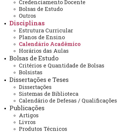
Credenciamento Docente
Bolsas de Estudo
Outros
Calendário 2019. pdf
Disciplinas
Estrutura Curricular
Calendário do mestrado 2018.pdf
Planos de Ensino
Calendário Acadêmico
Horários das Aulas
ATUALIZAÇÃO MAIS RECENTE: 18 DE NOVEMBRO
Bolsas de Estudo
DE 2025
ACESSOS: 4886
Critérios e Quantidade de Bolsas
Bolsistas
Dissertações e Teses
Dissertações
Contato:
Sistemas de Biblioteca
(45) 3379-7173
Calendário de Defesas / Qualificações
Horário de Atendimento:
Segunda à sexta
Publicações
08:00 às 12:00
Artigos
13:00 às 17:00
Livros
E-mail/Redes Sociais:
toledo.mestradoambientais@unioeste.br
Produtos Técnicos