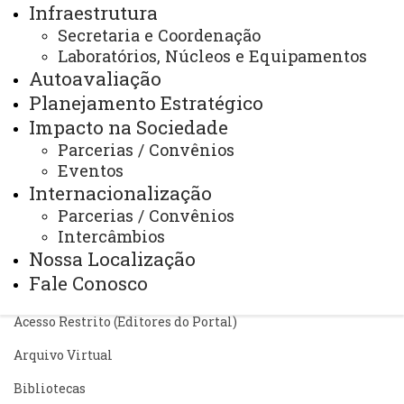
Infraestrutura
www.facebook.com/ppgca.unioeste
Secretaria e Coordenação
ppgca_unioeste/
Laboratórios, Núcleos e Equipamentos
Autoavaliação
Planejamento Estratégico
Você está aqui:
Unioeste
Impacto na Sociedade
PPGCA - Programa de Pós-graduação em Ciências
Ambientais
Parcerias / Convênios
Disciplinas
Calendário Acadêmico
Eventos
Internacionalização
Parcerias / Convênios
Intercâmbios
Nossa Localização
Fale Conosco
ACESSE
Acesso Restrito (Editores do Portal)
Arquivo Virtual
Bibliotecas