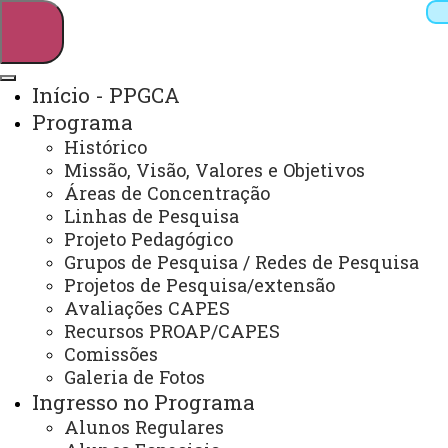
Início - PPGCA
Programa
Pesquisar
Histórico
Missão, Visão, Valores e Objetivos
Áreas de Concentração
Linhas de Pesquisa
Webmail
Sistemas
Telefones
Projeto Pedagógico
Arquivo Virtual
Campus
Grupos de Pesquisa / Redes de Pesquisa
Projetos de Pesquisa/extensão
Avaliações CAPES
Recursos PROAP/CAPES
Comissões
Galeria de Fotos
Mestrado em Ciências Ambientais
Ingresso no Programa
Alunos Regulares