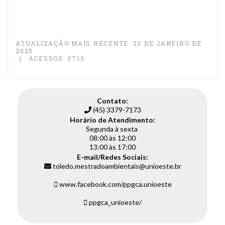
ATUALIZAÇÃO MAIS RECENTE: 23 DE JANEIRO DE
2025
ACESSOS: 3713
Contato:
(45) 3379-7173
Horário de Atendimento:
Segunda à sexta
08:00 às 12:00
13:00 às 17:00
E-mail/Redes Sociais:
toledo.mestradoambientais@unioeste.br
www.facebook.com/ppgca.unioeste
ppgca_unioeste/