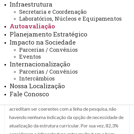
Infraestrutura
quarto (23,5%) entre 3 a 5 salários mínimos. Com o
Secretaria e Coordenação
salário-mínimo atual de R$1.412,00, podemos
Laboratórios, Núcleos e Equipamentos
Autoavaliação
considerar que 41,2% do curso pertence à classe D/E e
Planejamento Estratégico
21,5% à classe C; isso caracteriza que o curso atende
Impacto na Sociedade
principalmente a classe baixa. Esta classe reflete na
Parcerias / Convênios
formação dos pais, onde 35,3 % das mães e 31,3 % dos
Eventos
pais possuem o ensino fundamental incompleto e apenas
Internacionalização
18,8% dos pais possuem o superior completo. Já a
Parcerias / Convênios
formação discente revela que cerca de 94,1% são
Intercâmbios
oriundos de escola pública no ensino fundamental e
Nossa Localização
médio.
Fale Conosco
Em relação a estrutura curricular do curso, 58,8%
acreditam ser coerentes com a linha de pesquisa, não
havendo nenhuma indicação da opção de necessidade de
atualização da estrutura curricular. Por sua vez, 82,3%
consideram a infraestrutura entre muito bom a bom.