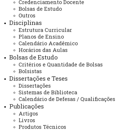
Credenciamento Docente
Bolsas de Estudo
Outros
AVALIAÇÃO DOS DOCENTES
Disciplinas
Acessar gráficos com resultados
Estrutura Curricular
Planos de Ensino
AVALIAÇÃO DOS DISCENTES
Calendário Acadêmico
Acessar gráficos com resultados
Horários das Aulas
Bolsas de Estudo
Critérios e Quantidade de Bolsas
AVALIAÇÃO DOS EGRESSOS
Bolsistas
Acessar gráficos com resultados
Dissertações e Teses
Dissertações
Análise da avaliação dos discentes:
Sistemas de Biblioteca
As conclusões desenvolvidas neste documento se
Calendário de Defesas / Qualificações
Publicações
baseiam em 42 perguntas encaminhadas para os
Artigos
discentes no 2º semestre de 2023.
Livros
Referente a renda familiar, sua maioria (41,2%) aufere
Produtos Técnicos
uma renda entre 1 a 3 salários mínimos e cerca de um