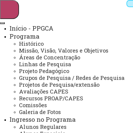
Início - PPGCA
Programa
Pesquisar
Histórico
Missão, Visão, Valores e Objetivos
Áreas de Concentração
Linhas de Pesquisa
Webmail
Sistemas
Telefones
Projeto Pedagógico
Arquivo Virtual
Campus
Grupos de Pesquisa / Redes de Pesquisa
Projetos de Pesquisa/extensão
Avaliações CAPES
Recursos PROAP/CAPES
Comissões
Galeria de Fotos
Mestrado em Ciências Ambientais
Ingresso no Programa
Alunos Regulares