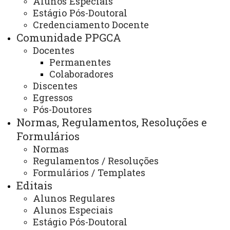
Alunos Especiais
Autoavaliação
Estágio Pós-Doutoral
Credenciamento Docente
Comunidade PPGCA
Docentes
Permanentes
AUTOAVALIAÇÃO
Colaboradores
O Programa de Pós-graduação em Ciências
Discentes
Egressos
Ambientais avalia anualmente os discentes e
Pós-Doutores
egressos do curso e elabora o planejamento
Normas, Regulamentos, Resoluções e
estratégico com os resultados das avaliações dos
Formulários
docentes, discentes e egressos do curso.
Normas
O processo de autoavaliação do PPGCA é realizado
Regulamentos / Resoluções
por uma comissão que elabora questionários, os
Formulários / Templates
Editais
quais são enviados aos interessados, via
Alunos Regulares
GoogleForms.
Alunos Especiais
Abaixo temos os gráficos dos resultados das
Estágio Pós-Doutoral
avaliações feitas no 2º semestre de 2023: